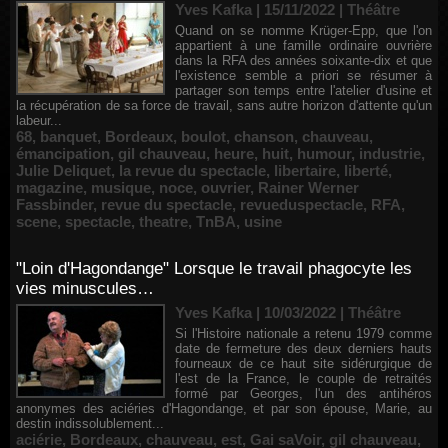
Yves Kafka | 15/11/2022
|
Théâtre
Quand on se nomme Krüger-Epp, que l'on
appartient à une famille ordinaire ouvrière
dans la RFA des années soixante-dix et que
l'existence semble a priori se résumer à
partager son temps entre l'atelier d'usine et
la récupération de sa force de travail, sans autre horizon d'attente qu'un
labeur...
68
,
banquet
,
Bordeaux
,
boulot
,
chanson
,
chauveau
,
émancipation
,
gil chauveau
,
heure
,
huit
,
humour
,
industrie
,
Julie Deliquet
,
la revue du spectacle
,
libertaire
,
liberté
,
magazine
,
musique
,
noce
,
ouvrier
,
Rainer Werner
Fassbinder
,
revue du spectacle
,
revueduspectacle
,
RFA
,
scene
,
spectacle
,
theatre
,
TnBA
,
usine
"Loin d'Hagondange" Lorsque le travail phagocyte les
vies minuscules…
Yves Kafka | 10/03/2022
|
Théâtre
Si l'Histoire nationale a retenu 1979 comme
date de fermeture des deux derniers hauts
fourneaux de ce haut site sidérurgique de
l'est de la France, le couple de retraités
formé par Georges, l'un des antihéros
anonymes des aciéries d'Hagondange, et par son épouse, Marie, au
destin indissolublement...
aciérie
,
Bordeaux
,
chauveau
,
est
,
Gai saVoir
,
gil chauveau
,