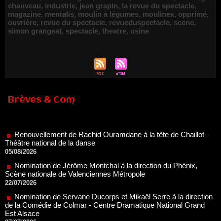
chauveau
,
industrie
,
jean grapin
,
la revue du spectacle
,
magazine
,
mentalis
,
moulin à légumes
,
moulinex
,
opprimé
,
ouvrière
,
revue du spectacle
,
revueduspectacle
,
scene
,
simon grangeat
,
spectacle
,
theatre
,
usine
Brèves & Com
Renouvellement de Rachid Ouramdane à la tête de Chaillot-
Théâtre national de la danse
05/08/2026
Nomination de Jérôme Montchal à la direction du Phénix,
Scène nationale de Valenciennes Métropole
22/07/2026
Nomination de Servane Ducorps et Mikaël Serre à la direction
de la Comédie de Colmar - Centre Dramatique National Grand
Est Alsace
07/07/2026
Thomas Jolly et Laëtitia Guédon nommés à la direction du