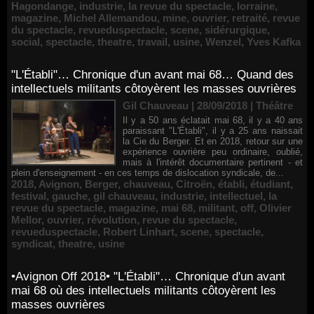
Hagondange
,
industrie
,
la revue du spectacle
,
lorraine
,
magazine
,
Michel Allemandou
,
mine
,
ouvrier
,
retraité
,
revue
du spectacle
,
revueduspectacle
,
scene
,
sidérurgique
,
social
,
spectacle
,
theatre
,
travail
,
usine
,
Wenzel
,
Yves Kafka
"L'Établi"… Chronique d'un avant mai 68… Quand des
intellectuels militants côtoyèrent les masses ouvrières
Gil Chauveau | 28/09/2018
|
Théâtre
Il y a 50 ans éclatait mai 68, il y a 40 ans
paraissant "L'Établi", il y a 25 ans naissait
la Cie du Berger. Et en 2018, retour sur une
expérience ouvrière peu ordinaire, oublié,
mais à l'intérêt documentaire pertinent - et
plein d'enseignement - en ces temps de dislocation syndicale, de...
2018
,
Avignon
,
Berger
,
chauveau
,
Citroën
,
établi
,
étudiant
,
festival
,
gauche
,
gil chauveau
,
industrie
,
intellectuel
,
la
revue du spectacle
,
magazine
,
mai 68
,
militant
,
off
,
Olivier
Mellor
,
ouvrier
,
révolution
,
revue du spectacle
,
revueduspectacle
,
Robert Linhart
,
scene
,
spectacle
,
syndicat
,
theatre
,
usine
•Avignon Off 2018• "L'Établi"… Chronique d'un avant
mai 68 où des intellectuels militants côtoyèrent les
masses ouvrières