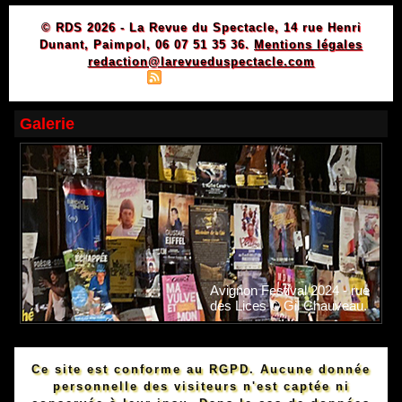
© RDS 2026 - La Revue du Spectacle, 14 rue Henri
Dunant, Paimpol, 06 07 51 35 36.
Mentions légales
redaction@larevueduspectacle.com
|
|
Plan du site
Syndication
Powered by WM
Galerie
Avignon Festival 2024 - rue
des Lices © Gil Chauveau.
Ce site est conforme au RGPD. Aucune donnée
personnelle des visiteurs n'est captée ni