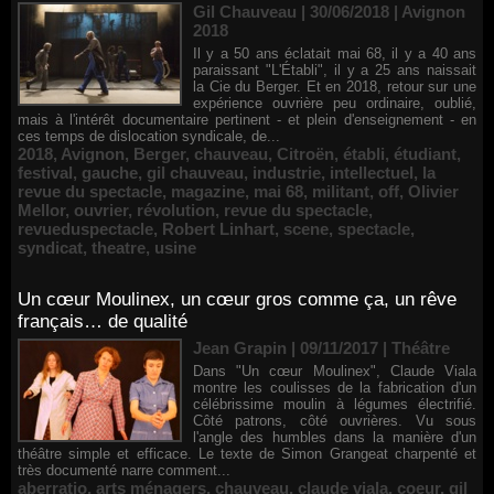
Gil Chauveau | 30/06/2018
|
Avignon
2018
Il y a 50 ans éclatait mai 68, il y a 40 ans
paraissant "L'Établi", il y a 25 ans naissait
la Cie du Berger. Et en 2018, retour sur une
expérience ouvrière peu ordinaire, oublié,
mais à l'intérêt documentaire pertinent - et plein d'enseignement - en
ces temps de dislocation syndicale, de...
2018
,
Avignon
,
Berger
,
chauveau
,
Citroën
,
établi
,
étudiant
,
festival
,
gauche
,
gil chauveau
,
industrie
,
intellectuel
,
la
revue du spectacle
,
magazine
,
mai 68
,
militant
,
off
,
Olivier
Mellor
,
ouvrier
,
révolution
,
revue du spectacle
,
revueduspectacle
,
Robert Linhart
,
scene
,
spectacle
,
syndicat
,
theatre
,
usine
Un cœur Moulinex, un cœur gros comme ça, un rêve
français… de qualité
Jean Grapin | 09/11/2017
|
Théâtre
Dans "Un cœur Moulinex", Claude Viala
montre les coulisses de la fabrication d'un
célébrissime moulin à légumes électrifié.
Côté patrons, côté ouvrières. Vu sous
l'angle des humbles dans la manière d'un
théâtre simple et efficace. Le texte de Simon Grangeat charpenté et
très documenté narre comment...
aberratio
,
arts ménagers
,
chauveau
,
claude viala
,
coeur
,
gil