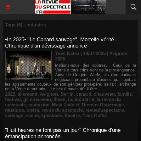
Tags (6) : industrie
•In 2025• "Le Canard sauvage", Mortelle vérité…
Chronique d'un dévissage annoncé
Yves Kafka | 14/07/2025
|
Avignon
2025
Méfions-nous des apôtres… Ceux de la
Vérité à tous crins sont de la pire engeance.
Ainsi de Gregers Werle, fils d'un puissant
négociant propriétaire d'usines qui, rejetant
les agissements douteux de son géniteur pros-père, se fait l'archange
de la Vérité à tout prix… Le prix à payer, dût-il être...
2025
,
allemand
,
Avignon
,
Berlin
,
canard
,
chauveau
,
famille
,
festival
,
gil chauveau
,
Ibsen
,
in
,
industrie
,
la revue du
spectacle
,
magazine
,
Maja Zade et Thomas Ostermeier
,
musique
,
opéra
,
revue du spectacle
,
revueduspectacle
,
sauvage
,
scene
,
spectacle
,
theatre
,
Yves Kafka
"Huit heures ne font pas un jour" Chronique d'une
émancipation annoncée