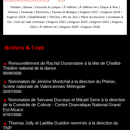
Théâtre
|
Danse
|
Concerts & Lyrique
|
À l'affiche
|
À l'affiche bis
|
Cirque & Rue
|
Humour
|
Festivals
|
Pitchouns
|
Paroles & Musique
|
Avignon 2017
|
Avignon 2018
|
Avignon 2019
|
CédéDévédé
|
Trib'Une
|
RV du Jour
|
Pièce du boucher
|
Coulisses &
Cie
|
Coin de l’œil
|
Archives
|
Avignon 2021
|
Avignon 2022
|
Avignon 2023
|
Avignon
2024
|
À l'affiche ter
|
Avignon 2025
|
Avignon 2026
Renouvellement de Rachid Ouramdane à la tête de Chaillot-
Brèves & Com
Théâtre national de la danse
05/08/2026
Nomination de Jérôme Montchal à la direction du Phénix,
Scène nationale de Valenciennes Métropole
22/07/2026
Nomination de Servane Ducorps et Mikaël Serre à la direction
de la Comédie de Colmar - Centre Dramatique National Grand
Est Alsace
07/07/2026
Thomas Jolly et Laëtitia Guédon nommés à la direction du
TNP
02/07/2026
Fonds SACD Théâtre : les lauréats 2026
23/06/2026