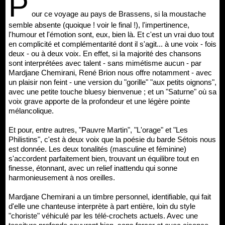
P
our ce voyage au pays de Brassens, si la moustache
semble absente (quoique ! voir le final !), l'impertinence,
l'humour et l'émotion sont, eux, bien là. Et c'est un vrai duo tout
en complicité et complémentarité dont il s'agit... à une voix - fois
deux - ou à deux voix. En effet, si la majorité des chansons
sont interprétées avec talent - sans mimétisme aucun - par
Mardjane Chemirani, René Brion nous offre notamment - avec
un plaisir non feint - une version du "gorille" "aux petits oignons",
avec une petite touche bluesy bienvenue ; et un "Saturne" où sa
voix grave apporte de la profondeur et une légère pointe
mélancolique.
Et pour, entre autres, "Pauvre Martin", "L'orage" et "Les
Philistins", c'est à deux voix que la poésie du barde Sétois nous
est donnée. Les deux tonalités (masculine et féminine)
s'accordent parfaitement bien, trouvant un équilibre tout en
finesse, étonnant, avec un relief inattendu qui sonne
harmonieusement à nos oreilles.
Mardjane Chemirani a un timbre personnel, identifiable, qui fait
d'elle une chanteuse interprète à part entière, loin du style
"choriste" véhiculé par les télé-crochets actuels. Avec une