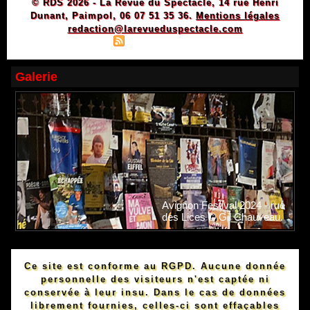
© RDS 2026 - La Revue du Spectacle, 14 rue Henri
Dunant, Paimpol, 06 07 51 35 36.
Mentions légales
redaction@larevueduspectacle.com
|
|
Plan du site
Syndication
Powered by WM
Galerie
Avignon Festival 2024 - rue
des Lices © Gil Chauveau.
Ce site est conforme au RGPD. Aucune donnée
personnelle des visiteurs n'est captée ni
conservée à leur insu. Dans le cas de données
librement fournies, celles-ci sont effaçables