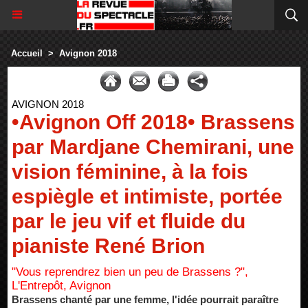
Accueil
>
Avignon 2018
AVIGNON 2018
•Avignon Off 2018• Brassens
par Mardjane Chemirani, une
vision féminine, à la fois
espiègle et intimiste, portée
par le jeu vif et fluide du
pianiste René Brion
"Vous reprendrez bien un peu de Brassens ?",
L'Entrepôt, Avignon
Brassens chanté par une femme, l'idée pourrait paraître