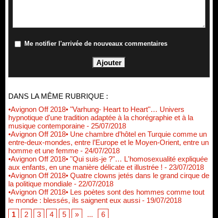
Me notifier l'arrivée de nouveaux commentaires
DANS LA MÊME RUBRIQUE :
•Avignon Off 2018• "Varhung- Heart to Heart"… Univers
hypnotique d'une tradition adaptée à la chorégraphie et à la
musique contemporaine
- 25/07/2018
•Avignon Off 2018• Une chambre d’hôtel en Turquie comme un
entre-deux-mondes, entre l’Europe et le Moyen-Orient, entre un
homme et une femme
- 24/07/2018
•Avignon Off 2018• "Qui suis-je ?"… L'homosexualité expliquée
aux enfants, en une manière délicate et illustrée !
- 23/07/2018
•Avignon Off 2018• Quatre clowns jetés dans le grand cirque de
la politique mondiale
- 22/07/2018
•Avignon Off 2018• Les poètes sont des hommes comme tout
le monde : blessés, ils saignent eux aussi
- 19/07/2018
1
2
3
4
5
»
...
6