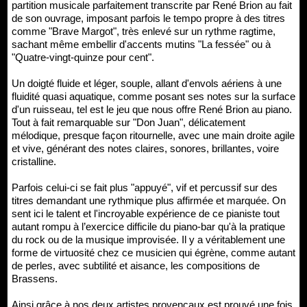
partition musicale parfaitement transcrite par René Brion au fait
de son ouvrage, imposant parfois le tempo propre à des titres
comme "Brave Margot", très enlevé sur un rythme ragtime,
sachant même embellir d'accents mutins "La fessée" ou à
"Quatre-vingt-quinze pour cent".
Un doigté fluide et léger, souple, allant d'envols aériens à une
fluidité quasi aquatique, comme posant ses notes sur la surface
d'un ruisseau, tel est le jeu que nous offre René Brion au piano.
Tout à fait remarquable sur "Don Juan", délicatement
mélodique, presque façon ritournelle, avec une main droite agile
et vive, générant des notes claires, sonores, brillantes, voire
cristalline.
Parfois celui-ci se fait plus "appuyé", vif et percussif sur des
titres demandant une rythmique plus affirmée et marquée. On
sent ici le talent et l'incroyable expérience de ce pianiste tout
autant rompu à l’exercice difficile du piano-bar qu'à la pratique
du rock ou de la musique improvisée. Il y a véritablement une
forme de virtuosité chez ce musicien qui égrène, comme autant
de perles, avec subtilité et aisance, les compositions de
Brassens.
Ainsi grâce à nos deux artistes provençaux est prouvé une fois