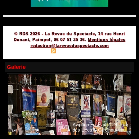
© RDS 2026 - La Revue du Spectacle, 14 rue Henri
Dunant, Paimpol, 06 07 51 35 36.
Mentions légales
redaction@larevueduspectacle.com
|
|
Plan du site
Syndication
Powered by WM
Galerie
Avignon Festival 2024 - rue
des Lices © Gil Chauveau.