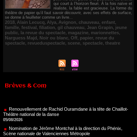
qui court à l’horizon fleuri. À la fois naïve et
réaliste, la fable est gracieuse. La forme du
théâtre de papier qu’il faut savoir découvrir, avec ses effets de surface,
se donne à feuilleter comme un livre...
2018
,
Alain Lecucq
,
Alya
,
Avignon
,
chauveau
,
enfant
,
famille
,
festival
,
filiation
,
gil chauveau
,
Jean Grapin
,
jeune
public
,
la revue du spectacle
,
magazine
,
marionnettes
,
Narguess Majd
,
Noir ou blanc
,
Off
,
papier
,
revue du
spectacle
,
revueduspectacle
,
scene
,
spectacle
,
theatre
Brèves & Com
Renouvellement de Rachid Ouramdane à la tête de Chaillot-
Théâtre national de la danse
05/08/2026
Nomination de Jérôme Montchal à la direction du Phénix,
Scène nationale de Valenciennes Métropole
22/07/2026
Nomination de Servane Ducorps et Mikaël Serre à la direction