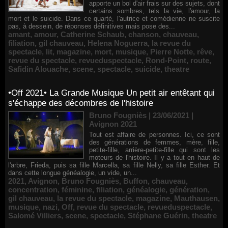
apporte un bol d'air frais sur des sujets, dont
certains sombres, tels la vie, l'amour, la
mort et le suicide. Dans ce quarté, l'autrice et comédienne ne suscite
pas, à dessein, de réponses définitives mais pose des...
amant
,
amour
,
Catherine Schaub
,
chanson
,
chauveau
,
filiation
,
gil chauveau
,
Helena Noguerra
,
la revue du
spectacle
,
lit
,
magazine
,
mort
,
musique
,
Pierre Notte
,
rêve
,
revue du spectacle
,
revueduspectacle
,
Rond-Point
,
route
,
Safidin Alouache
,
scene
,
spectacle
,
suicide
,
theatre
•Off 2021• La Grande Musique Un petit air entêtant qui
s'échappe des décombres de l'histoire
Bruno Fougniès | 23/06/2021
|
Avignon 2021
Tout est affaire de personnes. Ici, ce sont
des générations de femmes, mère, fille,
petite-fille, arrière-petite-fille qui sont les
moteurs de l'histoire. Il y a tout en haut de
l'arbre, Frieda, puis sa fille Marcella, sa fille Nelly, sa fille Esther. Et
dans cette longue généalogie, un vide, un...
2021
,
Avignon
,
Bruno Fougniès
,
Buffon
,
chauveau
,
concentration
,
féminine
,
filiation
,
généalogie
,
génération
,
gil chauveau
,
la revue du spectacle
,
magazine
,
Mauthausen
,
musique
,
nazi
,
Off
,
revue du spectacle
,
revueduspectacle
,
Salomé Villiers
,
scene
,
spectacle
,
Stéphane Guérin
,
theatre