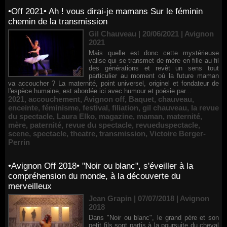
•Off 2021• Ah ! vous dirai-je mamans Sur le féminin
chemin de la transmission
Gil Chauveau | 20/06/2021
|
Avignon
2021
Mais quelle est donc cette mystérieuse
valise qui se transmet de mère en fille au fil
des générations et revêt un sens tout
particulier au moment où la future maman
va accoucher ? La maternité, point universel, originel et fondateur de
l'espèce humaine, est abordée ici avec humour et poésie par...
2021
,
accouchement
,
Avignon off
,
Baquet
,
chauveau
,
enceinte
,
féminisme
,
festival
,
filiation
,
gil chauveau
,
la revue
du spectacle
,
Laura Elko
,
magazine
,
maman
,
maternité
,
mère
,
paternité
,
revue du spectacle
,
revueduspectacle
,
scene
,
spectacle
,
theatre
,
transmission
,
Victoire Berger-
Perrin
•Avignon Off 2018• "Noir ou blanc", s'éveiller à la
compréhension du monde, à la découverte du
merveilleux
Jean Grapin | 07/07/2018
|
Avignon
2018
Dans "Noir ou blanc", le grand père et son
petit fils sont partis à la poursuite du cheval