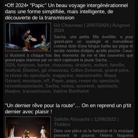
•Off 2024• "Papic" Un beau voyage intergénérationnel
dans une forme simplifiée, mais intelligente, de
découverte de la transmission
Gil Chauveau | 20/07/2024
|
Avignon
2024
Sacha, une petite fille éveillée, a pour
grand-père un espiègle et merveilleux
conteur doté d'une longue barbe qui pique et
recèle nombre d'objets qu'elle pioche. Ceux-
ci illustrent à chaque fois des moments de vie et des souvenirs que
grand-papa réanime par un récit captivant la jeune Sacha....
2024
,
Avignon
,
barbe
,
chauveau
,
drolatic
,
enfant
,
famille
,
festival
,
filiation
,
gil chauveau
,
Gilles Debenat
,
grand-père
,
la revue du spectacle
,
magazine
,
marionnette
,
Maud
Gérard
,
musique
,
off
,
Papic
,
papy
,
revue du spectacle
,
revueduspectacle
,
Sacha
,
scene
,
souvenir
,
spectacle
,
theatre
,
transmission
,
Valérie Berthelot
"Un dernier rêve pour la route"… On en reprend un p'tit
dernier avec plaisir !
Safidin Alouache | 12/06/2023
|
Théâtre
Dans une pièce où la fantaisie et la musique
prennent le pouvoir, Helena Noguerra