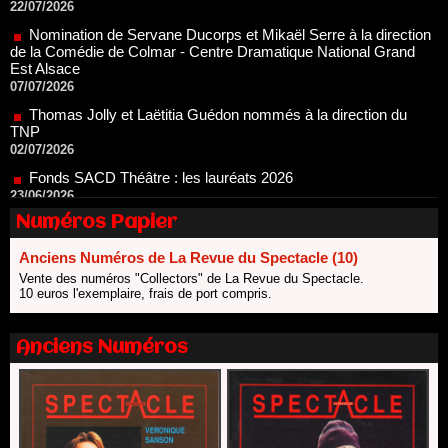
de la Comédie de Colmar - Centre Dramatique National Grand
Est Alsace
07/07/2026
Thomas Jolly et Laëtitia Guédon nommés à la direction du
TNP
02/07/2026
Fonds SACD Théâtre : les lauréats 2026
23/06/2026
Dispositif ARTCENA Écrire pour le cirque, les lauréats 2026 !
20/06/2026
Numéros Papier
Le palmarès des prix SACD 2026
18/06/2026
Anciens Numéros de La Revue du Spectacle (10)
Les 10 lauréats du Fonds Grandes Formes Théâtre 2026
Vente des numéros "Collectors" de La Revue du Spectacle.
SACD
10 euros l'exemplaire, frais de port compris.
13/06/2026
Nomination de Nathalie Garraud et Olivier Saccomano à la
Anciens Numéros
direction du Théâtre de Gennevilliers - CDN
13/06/2026
Dispositif SACD Auteurs d'espaces : les lauréats 2026
18/03/2026