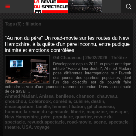
Tags (6) : filiation
"Au non du père" Un road-movie sur les routes du New
Hampshire, à la quête d'un père inconnu, entre pudique
intimité et émotions contrôlées
Gil Chauveau | 25/02/2026
|
Théâtre
Développant depuis 2012 un projet artistique
intitulé "Face à leur destin", Ahmed Madani
pose différentes interrogations sur l'avenir
des jeunes des quartiers populaires, dont
l'un des objectifs est de pouvoir faire
entendre la voix d’une jeunesse rarement entendue. Dans la continuité
de ce travail...
Ahmed Madani
,
Anissa
,
banlieue
,
chanson
,
chauveau
,
chouchou
,
Colebrook
,
comédie
,
cuisine
,
destin
,
émancipation
,
famille
,
femme
,
filiation
,
gil chauveau
,
humour
,
la revue du spectacle
,
liberté
,
magazine
,
musique
,
New Hampshire
,
père
,
populaire
,
quartier
,
revue du
spectacle
,
revueduspectacle
,
road-movie
,
scene
,
spectacle
,
theatre
,
USA
,
voyage