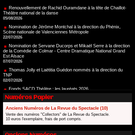
Théâtre national de la danse
05/08/2026
Nomination de Jérôme Montchal à la direction du Phénix,
Scène nationale de Valenciennes Métropole
22/07/2026
Nomination de Servane Ducorps et Mikaël Serre à la direction
de la Comédie de Colmar - Centre Dramatique National Grand
Est Alsace
07/07/2026
Thomas Jolly et Laëtitia Guédon nommés à la direction du
TNP
02/07/2026
Fonds SACD Théâtre : les lauréats 2026
23/06/2026
Dispositif ARTCENA Écrire pour le cirque, les lauréats 2026 !
20/06/2026
Numéros Papier
Le palmarès des prix SACD 2026
Anciens Numéros de La Revue du Spectacle (10)
18/06/2026
Vente des numéros "Collectors" de La Revue du Spectacle.
Les 10 lauréats du Fonds Grandes Formes Théâtre 2026
10 euros l'exemplaire, frais de port compris.
SACD
13/06/2026