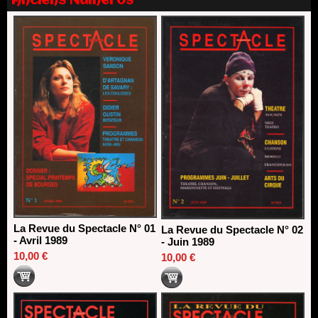
Anciens Numéros
Nomination de Nathalie Garraud et Olivier Saccomano à la
direction du Théâtre de Gennevilliers - CDN
13/06/2026
Dispositif SACD Auteurs d'espaces : les lauréats 2026
18/03/2026
La Revue du Spectacle N° 01
La Revue du Spectacle N° 02
- Avril 1989
- Juin 1989
10,00 €
10,00 €