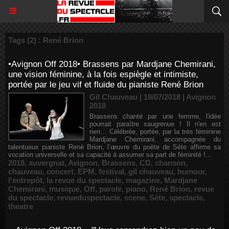
Tags (2) : René Brion
•Avignon Off 2018• Brassens par Mardjane Chemirani,
une vision féminine, à la fois espiègle et intimiste,
portée par le jeu vif et fluide du pianiste René Brion
Gil Chauveau | 19/07/2018
|
Avignon
2018
Brassens chanté par une femme, l'idée
pourrait paraître saugrenue ! Il n'en est
rien… Célébrée, portée, par la très féminine
Mardjane Chemirani, accompagnée du
talentueux pianiste René Brion, l’œuvre du poète de Sète affirme sa
vocation universelle et sa capacité à assumer sa part de féminité !...
2018
,
auvergnat
,
Avignon
,
Brassens
,
CD
,
chanson
,
chauveau
,
concert
,
EPM
,
festival
,
gil chauveau
,
humour
,
l'entrepôt
,
la revue du spectacle
,
magazine
,
Mardjane
Chemirani
,
musique
,
Off
,
parole
,
piano
,
René Brion
,
revue
du spectacle
,
revueduspectacle
,
scene
,
Sète
,
spectacle
,
theatre