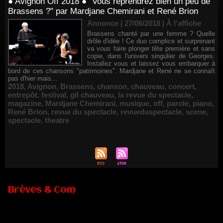
● Avignon Off 2018 ● "Vous reprendrez bien un peu de
Brassens ?" par Mardjane Chemirani et René Brion
Annonce | 27/06/2018
|
À l'affiche
Brassens chanté par une femme ? Quelle
drôle d'idée ! Ce duo complice et surprenant
va vous faire plonger tête première et sans
copie, dans l'univers singulier de Georges.
Installez vous et laissez vous embarquer à
bord de ces chansons "patrimoines". Mardjane et René ne se connaît
pas d'hier mais...
2018
,
Avignon
,
Brassens
,
chanson
,
chauveau
,
concert
,
entrepôt
,
festival
,
gil chauveau
,
la revue du spectacle
,
magazine
,
Mardjane Chemirani
,
musique
,
off
,
parole
,
piano
,
René Brion
,
revue du spectacle
,
revueduspectacle
,
scene
,
spectacle
,
theatre
Brèves & Com
Renouvellement de Rachid Ouramdane à la tête de Chaillot-