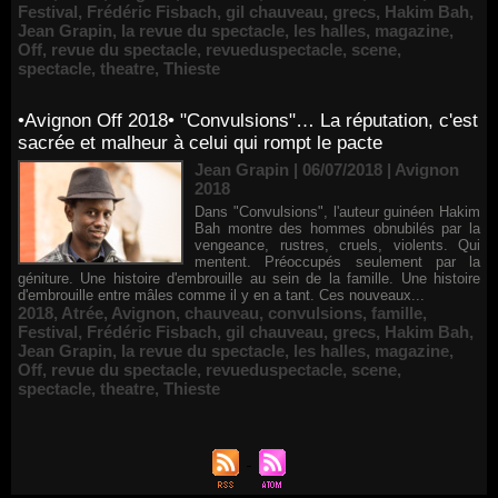
Festival
,
Frédéric Fisbach
,
gil chauveau
,
grecs
,
Hakim Bah
,
Jean Grapin
,
la revue du spectacle
,
les halles
,
magazine
,
Off
,
revue du spectacle
,
revueduspectacle
,
scene
,
spectacle
,
theatre
,
Thieste
•Avignon Off 2018• "Convulsions"… La réputation, c'est
sacrée et malheur à celui qui rompt le pacte
Jean Grapin | 06/07/2018
|
Avignon
2018
Dans "Convulsions", l'auteur guinéen Hakim
Bah montre des hommes obnubilés par la
vengeance, rustres, cruels, violents. Qui
mentent. Préoccupés seulement par la
géniture. Une histoire d'embrouille au sein de la famille. Une histoire
d'embrouille entre mâles comme il y en a tant. Ces nouveaux...
2018
,
Atrée
,
Avignon
,
chauveau
,
convulsions
,
famille
,
Festival
,
Frédéric Fisbach
,
gil chauveau
,
grecs
,
Hakim Bah
,
Jean Grapin
,
la revue du spectacle
,
les halles
,
magazine
,
Off
,
revue du spectacle
,
revueduspectacle
,
scene
,
spectacle
,
theatre
,
Thieste