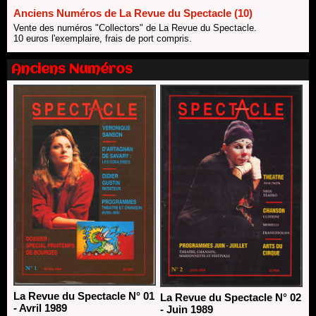
Anciens Numéros de La Revue du Spectacle (10)
Les 10 lauréats du Fonds Grandes Formes Théâtre 2026
SACD
Vente des numéros "Collectors" de La Revue du Spectacle.
10 euros l'exemplaire, frais de port compris.
13/06/2026
Nomination de Nathalie Garraud et Olivier Saccomano à la
Anciens Numéros
direction du Théâtre de Gennevilliers - CDN
13/06/2026
Dispositif SACD Auteurs d'espaces : les lauréats 2026
18/03/2026
La Revue du Spectacle N° 01
La Revue du Spectacle N° 02
- Avril 1989
- Juin 1989