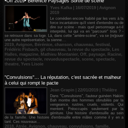
•Off 2019• Bérénice Paysages Sortie de scène
Yves Kafka | 16/07/2019
|
Avignon
2019
Le comédien encore habité par les vers à la
force incantatoire qu'il vient d'entendre ou de
dire sur scène - mais quel personnage a-t-il
interprété, lui qui va en "parcourir" trois ? -
se retrouve dans sa loge. Là, dans cette "arrière-scène", va se (re)jouer
une autre représentation, la sienne....
2019
,
Avignon
,
Bérénice
,
chanson
,
chauveau
,
festival
,
Frédéric Fisbach
,
gil chauveau
,
la revue du spectacle
,
Les
Halles
,
magazine
,
Mathieu Montanier
,
Off
,
paysage
,
Racine
,
revue du spectacle
,
revueduspectacle
,
scene
,
spectacle
,
theatre
,
Yves Lisoie
"Convulsions"… La réputation, c'est sacrée et malheur
à celui qui rompt le pacte
Jean Grapin | 22/01/2019
|
Théâtre
Dans "Convulsions", l'auteur guinéen Hakim
Bah montre des hommes obnubilés par la
vengeance, rustres, cruels, violents. Qui
mentent. Préoccupés seulement par la
géniture. Une histoire d'embrouille au sein
de la famille. Une histoire d'embrouille entre mâles comme il y en a
tant. Ces nouveaux...
2018
,
Atrée
,
Avignon
,
chauveau
,
convulsions
,
famille
,