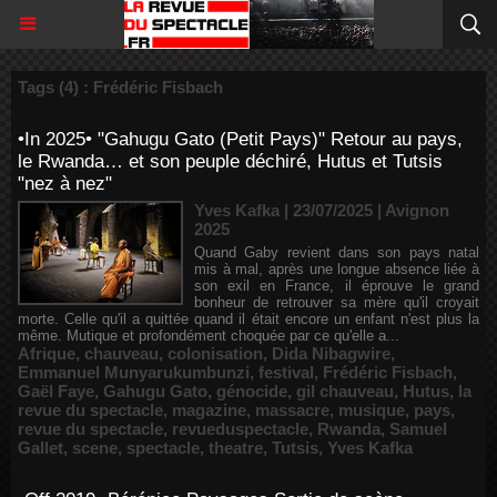
Tags (4) : Frédéric Fisbach
•In 2025• "Gahugu Gato (Petit Pays)" Retour au pays,
le Rwanda… et son peuple déchiré, Hutus et Tutsis
"nez à nez"
Yves Kafka | 23/07/2025
|
Avignon
2025
Quand Gaby revient dans son pays natal
mis à mal, après une longue absence liée à
son exil en France, il éprouve le grand
bonheur de retrouver sa mère qu'il croyait
morte. Celle qu'il a quittée quand il était encore un enfant n'est plus la
même. Mutique et profondément choquée par ce qu'elle a...
Afrique
,
chauveau
,
colonisation
,
Dida Nibagwire
,
Emmanuel Munyarukumbunzi
,
festival
,
Frédéric Fisbach
,
Gaël Faye
,
Gahugu Gato
,
génocide
,
gil chauveau
,
Hutus
,
la
revue du spectacle
,
magazine
,
massacre
,
musique
,
pays
,
revue du spectacle
,
revueduspectacle
,
Rwanda
,
Samuel
Gallet
,
scene
,
spectacle
,
theatre
,
Tutsis
,
Yves Kafka