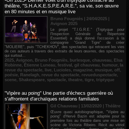
•Off 2025• Dernier volet d'un triptyque consacré au
théâtre, "S.H.A.K.E.S.P.E.A.R.E.", sa vie, son œuvre
en 80 minutes et en musique live
Bruno Fougniès | 24/04/2025
|
Avignon 2025
Le projet "T.I.G.R.E." (Triptyque pour
l'Inspection Générale du Répertoire
Essentiel) a déjà donné l'occasion à la
compagnie "Grand Tigre" de créer
"MOLIERE", puis "TCHEKHOV", des spectacles qui retracent les vies
de ces auteurs à travers des extraits de leurs œuvres, des spectacles
qui surtout...
2025
,
Avignon
,
Bruno Fougniès
,
burlesque
,
chauveau
,
Elsa
Robinne
,
Étienne Luneau
,
festival
,
gil chauveau
,
humour
,
la
revue du spectacle
,
live
,
Lucioles
,
magazine
,
musique
,
off
,
poésie
,
Ranelagh
,
revue du spectacle
,
revueduspectacle
,
scene
,
Shakespeare
,
spectacle
,
theatre
,
tigre
,
triptyque
"Vipère au poing" Une partie d'échecs guerrière où
s'affrontent d'archaïques relations familiales
Gil Chauveau | 13/02/2020
|
Théâtre
Œuvre quasi autobiographique, "Vipère au
poing" d'Hervé Bazin est adaptée pour la
première fois au théâtre dans une mise en
scène de Victoria Ribeiro. Récit au vitriol