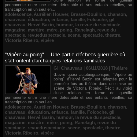
d'une relation en forme de guérilla
permanente entre une mère détestable et ses enfants rebelles, sa
transcription en un seul en...
adolescence
,
Aurélien Houver
,
Brasse-Bouillon
,
chanson
,
chauveau
,
éducation
,
enfance
,
famille
,
Folcoche
,
gil
chauveau
,
Hervé Bazin
,
humour
,
la revue du spectacle
,
magazine
,
marâtre
,
mère
,
poing
,
Ranelagh
,
revue du
spectacle
,
revueduspectacle
,
scene
,
spectacle
,
theatre
,
Victoria Ribeiro
,
vipère
"Vipère au poing"… Une partie d'échecs guerrière où
s'affrontent d'archaïques relations familiales
Gil Chauveau | 06/11/2018
|
Théâtre
Œuvre quasi autobiographique, "Vipère au
poing" d'Hervé Bazin est adaptée pour la
première fois au théâtre dans une mise en
scène de Victoria Ribeiro. Récit au vitriol
d'une relation en forme de guérilla
permanente entre une mère détestable et ses enfants rebelles, sa
transcription en un seul en...
adolescence
,
Aurélien Houver
,
Brasse-Bouillon
,
chanson
,
chauveau
,
éducation
,
enfance
,
famille
,
Folcoche
,
gil
chauveau
,
Hervé Bazin
,
humour
,
la revue du spectacle
,
magazine
,
marâtre
,
mère
,
poing
,
Ranelagh
,
revue du
spectacle
,
revueduspectacle
,
scene
,
spectacle
,
theatre
,
Victoria Ribeiro
,
vipère