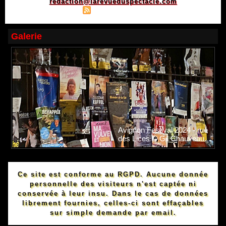
redaction@larevueduspectacle.com
|
|
Plan du site
Syndication
Powered by WM
Galerie
Avignon Festival 2024 - rue
des Lices © Gil Chauveau.
Ce site est conforme au RGPD. Aucune donnée
personnelle des visiteurs n'est captée ni
conservée à leur insu. Dans le cas de données
librement fournies, celles-ci sont effaçables
sur simple demande par email.