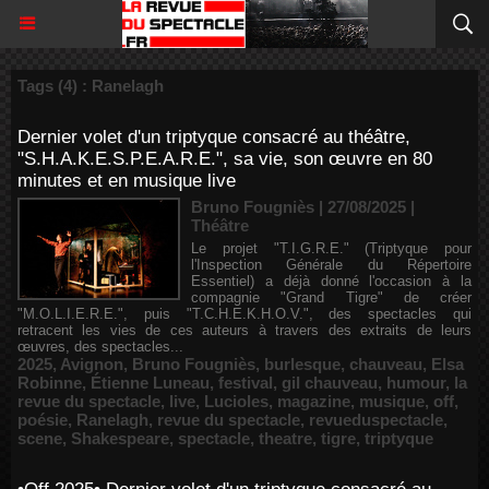
Tags (4) : Ranelagh
Dernier volet d'un triptyque consacré au théâtre,
"S.H.A.K.E.S.P.E.A.R.E.", sa vie, son œuvre en 80
minutes et en musique live
Bruno Fougniès | 27/08/2025
|
Théâtre
Le projet "T.I.G.R.E." (Triptyque pour
l'Inspection Générale du Répertoire
Essentiel) a déjà donné l'occasion à la
compagnie "Grand Tigre" de créer
"M.O.L.I.E.R.E.", puis "T.C.H.E.K.H.O.V.", des spectacles qui
retracent les vies de ces auteurs à travers des extraits de leurs
œuvres, des spectacles...
2025
,
Avignon
,
Bruno Fougniès
,
burlesque
,
chauveau
,
Elsa
Robinne
,
Étienne Luneau
,
festival
,
gil chauveau
,
humour
,
la
revue du spectacle
,
live
,
Lucioles
,
magazine
,
musique
,
off
,
poésie
,
Ranelagh
,
revue du spectacle
,
revueduspectacle
,
scene
,
Shakespeare
,
spectacle
,
theatre
,
tigre
,
triptyque