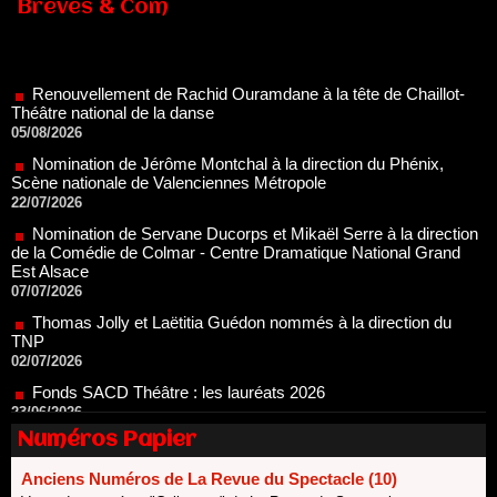
Brèves & Com
Renouvellement de Rachid Ouramdane à la tête de Chaillot-
Théâtre national de la danse
05/08/2026
Nomination de Jérôme Montchal à la direction du Phénix,
Scène nationale de Valenciennes Métropole
22/07/2026
Nomination de Servane Ducorps et Mikaël Serre à la direction
de la Comédie de Colmar - Centre Dramatique National Grand
Est Alsace
07/07/2026
Thomas Jolly et Laëtitia Guédon nommés à la direction du
TNP
02/07/2026
Fonds SACD Théâtre : les lauréats 2026
23/06/2026
Dispositif ARTCENA Écrire pour le cirque, les lauréats 2026 !
20/06/2026
Numéros Papier
Le palmarès des prix SACD 2026
18/06/2026
Anciens Numéros de La Revue du Spectacle (10)
Les 10 lauréats du Fonds Grandes Formes Théâtre 2026