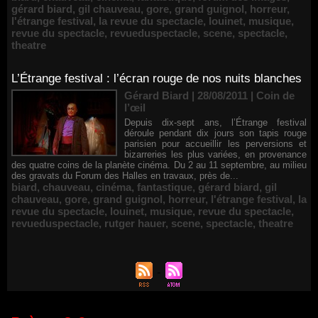
gérard biard
,
gil chauveau
,
gore
,
grand guignol
,
horreur
,
l'étrange festival
,
la revue du spectacle
,
louinet
,
musique
,
revue du spectacle
,
revueduspectacle
,
scene
,
spectacle
,
theatre
L’Étrange festival : l’écran rouge de nos nuits blanches
Gérard Biard | 28/08/2011
|
Coin de
l’œil
Depuis dix-sept ans, l’Étrange festival
déroule pendant dix jours son tapis rouge
parisien pour accueillir les perversions et
bizarreries les plus variées, en provenance
des quatre coins de la planète cinéma. Du 2 au 11 septembre, au milieu
des gravats du Forum des Halles en travaux, près de...
biard
,
chauveau
,
cinéma
,
fantastique
,
gérard biard
,
gil
chauveau
,
gore
,
grand guignol
,
horreur
,
l'étrange festival
,
la
revue du spectacle
,
louinet
,
musique
,
revue du spectacle
,
revueduspectacle
,
rutger hauer
,
scene
,
spectacle
,
theatre