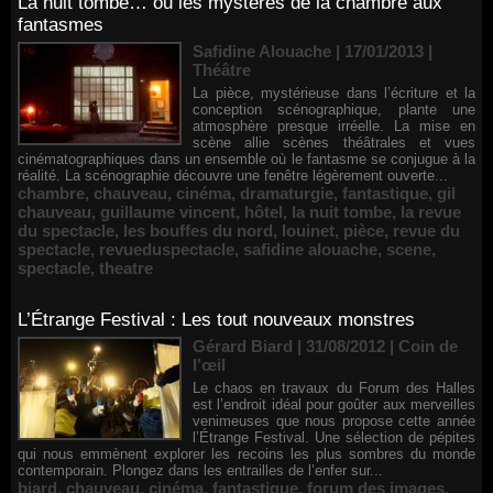
La nuit tombe… ou les mystères de la chambre aux
fantasmes
Safidine Alouache | 17/01/2013
|
Théâtre
La pièce, mystérieuse dans l’écriture et la
conception scénographique, plante une
atmosphère presque irréelle. La mise en
scène allie scènes théâtrales et vues
cinématographiques dans un ensemble où le fantasme se conjugue à la
réalité. La scénographie découvre une fenêtre légèrement ouverte...
chambre
,
chauveau
,
cinéma
,
dramaturgie
,
fantastique
,
gil
chauveau
,
guillaume vincent
,
hôtel
,
la nuit tombe
,
la revue
du spectacle
,
les bouffes du nord
,
louinet
,
pièce
,
revue du
spectacle
,
revueduspectacle
,
safidine alouache
,
scene
,
spectacle
,
theatre
L’Étrange Festival : Les tout nouveaux monstres
Gérard Biard | 31/08/2012
|
Coin de
l’œil
Le chaos en travaux du Forum des Halles
est l’endroit idéal pour goûter aux merveilles
venimeuses que nous propose cette année
l’Étrange Festival. Une sélection de pépites
qui nous emmènent explorer les recoins les plus sombres du monde
contemporain. Plongez dans les entrailles de l’enfer sur...
biard
,
chauveau
,
cinéma
,
fantastique
,
forum des images
,