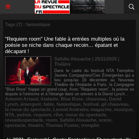
Tags (7) : fantastique
"Requiem room" Une fable à entrées multiples où la
poésie se niche dans chaque recoin… épatant et
décapant !
Safidin Alouache | 25/11/2025
|
Théâtre
Dans le cadre du festival NTA Tremplins
Jeunes Compagnies/Cies Émergentes qui a
lieu jusqu'au 19 décembre au Nouveau
Théâtre de l'Atalante à Paris, la Compagnie
"Blue Rose" frappe un grand coup. Avec "Requiem room", la poésie se
dispute à l'onirisme et à l'étrange dans un univers à la David Lynch...
Antonin Artaud
,
Atalante
,
Blue Rose
,
chauveau
,
David
Lynch
,
émergent
,
fable
,
fantastique
,
festival
,
gil chauveau
,
la revue du spectacle
,
Leonid Andreïev
,
magazine
,
musique
,
NTA
,
poésie
,
requiem
,
rêve
,
revue du spectacle
,
revueduspectacle
,
room
,
Safidin Alouache
,
scene
,
spectacle
,
theatre
,
Thomas Fustec
,
tremplin