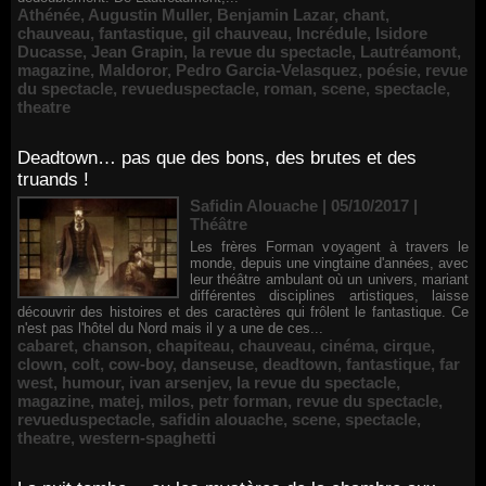
Athénée
,
Augustin Muller
,
Benjamin Lazar
,
chant
,
chauveau
,
fantastique
,
gil chauveau
,
Incrédule
,
Isidore
Ducasse
,
Jean Grapin
,
la revue du spectacle
,
Lautréamont
,
magazine
,
Maldoror
,
Pedro Garcia-Velasquez
,
poésie
,
revue
du spectacle
,
revueduspectacle
,
roman
,
scene
,
spectacle
,
theatre
Deadtown… pas que des bons, des brutes et des
truands !
Safidin Alouache | 05/10/2017
|
Théâtre
Les frères Forman voyagent à travers le
monde, depuis une vingtaine d'années, avec
leur théâtre ambulant où un univers, mariant
différentes disciplines artistiques, laisse
découvrir des histoires et des caractères qui frôlent le fantastique. Ce
n'est pas l'hôtel du Nord mais il y a une de ces...
cabaret
,
chanson
,
chapiteau
,
chauveau
,
cinéma
,
cirque
,
clown
,
colt
,
cow-boy
,
danseuse
,
deadtown
,
fantastique
,
far
west
,
humour
,
ivan arsenjev
,
la revue du spectacle
,
magazine
,
matej
,
milos
,
petr forman
,
revue du spectacle
,
revueduspectacle
,
safidin alouache
,
scene
,
spectacle
,
theatre
,
western-spaghetti