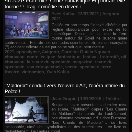
•In 2021• Fraternité, Conte Fantastique Et pourtant elle
tourne !? Tragi-comédie en devenir…
Yves Kafka | 13/07/2021
|
Avignon
2021
Galilée en son temps fut taxé d'hérésie par
l'église obscurantiste pour excès de foi
scientifique. Depuis, le fait que la Terre
tourne autour du Soleil ne suscite guère
controverse… Foin de nos certitudes scientistes. Si, par un incroyable
(?) accident céleste causé par on ne sait quel perturbateur...
2021
,
apocalypse
,
Avignon
,
Caroline Guiela Nguyen
,
chauveau
,
conte
,
éclipse
,
fantastique
,
festival
,
fraternité
,
gil
chauveau
,
la revue du spectacle
,
magazine
,
revue du
spectacle
,
revueduspectacle
,
scene
,
spectacle
,
terre
,
theatre
,
vietnamien
,
Yves Kafka
"Maldoror" conduit vers l'œuvre d'Art, l'opéra intime du
Poète !
Jean Grapin | 10/10/2019
|
Théâtre
Benjamin Lazar présente sa dernière mise
en scène, "Maldoror" d'après "Les Chants
de Maldoror" du comte de Lautréamont,
pseudonyme provocateur d'Isidore Ducasse.
"Les Chants de Maldoror"… ce livre,
inclassable, aimé des symbolistes et des surréalistes… ce livre du
dédoublement. De Lautréaumont,...