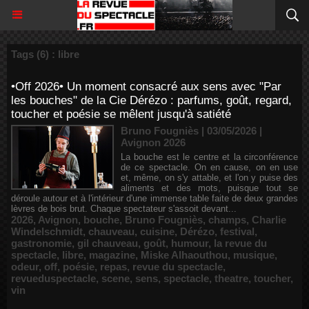
Tags (6) : libre
•Off 2026• Un moment consacré aux sens avec "Par
les bouches" de la Cie Dérézo : parfums, goût, regard,
toucher et poésie se mêlent jusqu'à satiété
Bruno Fougniès | 03/05/2026
|
Avignon 2026
La bouche est le centre et la circonférence
de ce spectacle. On en cause, on en use
et, même, on s'y attable, et l'on y puise des
aliments et des mots, puisque tout se
déroule autour et à l'intérieur d'une immense table faite de deux grandes
lèvres de bois brut. Chaque spectateur s'assoit devant...
2026
,
Avignon
,
bouche
,
Bruno Fougniès
,
champs
,
Charlie
Windelschmidt
,
chauveau
,
cuisine
,
Dérézo
,
festival
,
gastronomie
,
gil chauveau
,
goût
,
humour
,
la revue du
spectacle
,
libre
,
magazine
,
Miske Alhaouthou
,
musique
,
odeur
,
off
,
poésie
,
repas
,
revue du spectacle
,
revueduspectacle
,
scene
,
sens
,
spectacle
,
theatre
,
toucher
,
vin