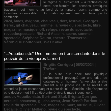
le régime du tutoiement – à l'antihéros de
cette non-histoire, les pensées erratiques
traversant cet homme au bord de la rupture fusent comme une
logorrhée intarissable… Un matin apparemment en tous points
semblable...
2024
,
âmes
,
Avignon
,
chauveau
,
dort
,
festival
,
Georges
Perec
,
gil chauveau
,
homme
,
la revue du spectacle
,
libre
,
magazine
,
musique
,
off
,
refuge
,
revue du spectacle
,
revueduspectacle
,
Richard Asselin
,
scene
,
sommeil
,
spectacle
,
Stéphane Daurat
,
theatre
,
Transversal
,
Véronique Boutonnet
,
Yves Kafka
"L'Aquoiboniste" Une immersion transcendante dans le
pouvoir de la vie après la mort
Brigitte Corrigou | 08/02/2024
|
Théâtre
À la suite d'un choc tant physique
qu'émotionnel provoqué par une crise de
catalepsie, un homme n'arrive plus à être
présent à sa propre vie. Il se réveille et
entend sa jeune épouse vaquer autour de lui… Soudain, elle s'approche
et le déclare mort ! Il va être enterré vivant, mais il continue à...
amour
,
Aquoiboniste
,
Bertrand Skol
,
Brigitte Corrigou
,
cercueil
,
chauveau
,
gil chauveau
,
Jean-Benoît Patricot
,
la
revue du spectacle
,
libre
,
magazine
,
mort
,
musique
,
Olivier
Bécaille
,
Olivier Mellano
,
revue du spectacle
,