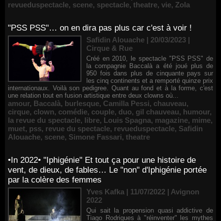
revueduspectacle
,
scene
,
spectacle
,
theatre
,
vie
,
Zola
"PSS PSS"… on en dira pas plus car c'est à voir !
Safidin Alouache | 20/03/2023
|
Cirque & Rue
Créé en 2010, le spectacle "PSS PSS" de
la compagnie Baccalà a été joué plus de
950 fois dans plus de cinquante pays sur
les cinq continents et a remporté quinze prix
internationaux. Voilà son pedigree. Quant au fond et à la forme, c'est
une relation tout en fusion artistique entre deux clowns où...
amour
,
Baccalà
,
burlesque
,
Camilla Pessi
,
chauveau
,
cirque
,
clown
,
comédie
,
couple
,
duo
,
gil chauveau
,
humour
,
la revue du spectacle
,
libre
,
Louis Spagna
,
magazine
,
mime
,
muet
,
pss
,
revue du spectacle
,
revueduspectacle
,
Safidin
Alouache
,
scene
,
Simone Fassari
,
theatre
•In 2022• "Iphigénie" Et tout ça pour une histoire de
vent, de dieux, de fables… Le "non" d'Iphigénie portée
par la colère des femmes
Yves Kafka | 11/07/2022
|
Avignon
2022
Qui sait la propension quasi addictive de
Tiago Rodrigues à "réinventer" les mythes