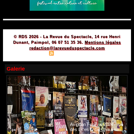
© RDS 2026 - La Revue du Spectacle, 14 rue Henri
Dunant, Paimpol, 06 07 51 35 36.
Mentions légales
redaction@larevueduspectacle.com
|
|
Plan du site
Syndication
Powered by WM
Galerie
Avignon Festival 2024 - rue
des Lices © Gil Chauveau.