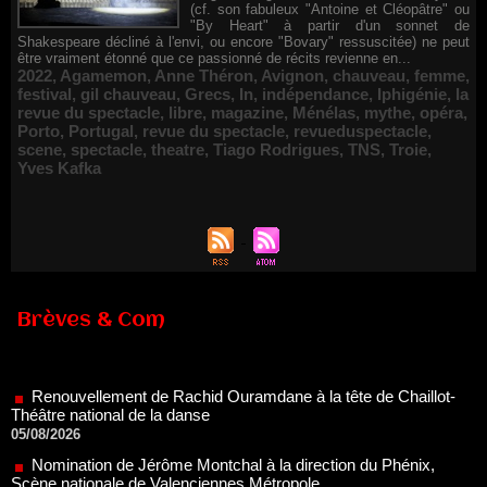
(cf. son fabuleux "Antoine et Cléopâtre" ou
"By Heart" à partir d'un sonnet de
Shakespeare décliné à l'envi, ou encore "Bovary" ressuscitée) ne peut
être vraiment étonné que ce passionné de récits revienne en...
2022
,
Agamemon
,
Anne Théron
,
Avignon
,
chauveau
,
femme
,
festival
,
gil chauveau
,
Grecs
,
In
,
indépendance
,
Iphigénie
,
la
revue du spectacle
,
libre
,
magazine
,
Ménélas
,
mythe
,
opéra
,
Porto
,
Portugal
,
revue du spectacle
,
revueduspectacle
,
scene
,
spectacle
,
theatre
,
Tiago Rodrigues
,
TNS
,
Troie
,
Yves Kafka
Brèves & Com
Renouvellement de Rachid Ouramdane à la tête de Chaillot-
Théâtre national de la danse
05/08/2026
Nomination de Jérôme Montchal à la direction du Phénix,
Scène nationale de Valenciennes Métropole
22/07/2026
Nomination de Servane Ducorps et Mikaël Serre à la direction