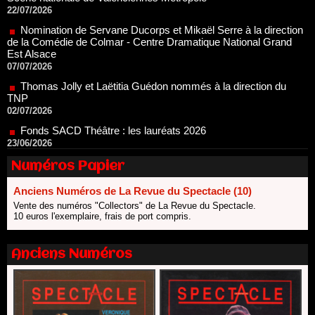
de la Comédie de Colmar - Centre Dramatique National Grand
Est Alsace
07/07/2026
Thomas Jolly et Laëtitia Guédon nommés à la direction du
TNP
02/07/2026
Fonds SACD Théâtre : les lauréats 2026
23/06/2026
Dispositif ARTCENA Écrire pour le cirque, les lauréats 2026 !
20/06/2026
Le palmarès des prix SACD 2026
Numéros Papier
18/06/2026
Anciens Numéros de La Revue du Spectacle (10)
Les 10 lauréats du Fonds Grandes Formes Théâtre 2026
Vente des numéros "Collectors" de La Revue du Spectacle.
SACD
10 euros l'exemplaire, frais de port compris.
13/06/2026
Nomination de Nathalie Garraud et Olivier Saccomano à la
direction du Théâtre de Gennevilliers - CDN
Anciens Numéros
13/06/2026
Dispositif SACD Auteurs d'espaces : les lauréats 2026
18/03/2026