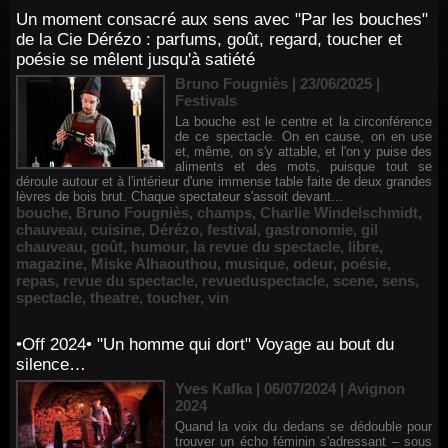
Un moment consacré aux sens avec "Par les bouches"
de la Cie Dérézo : parfums, goût, regard, toucher et
poésie se mêlent jusqu'à satiété
Bruno Fougniès | 23/06/2025
|
Festivals
La bouche est le centre et la circonférence
de ce spectacle. On en cause, on en use
et, même, on s'y attable, et l'on y puise des
aliments et des mots, puisque tout se
déroule autour et à l'intérieur d'une immense table faite de deux grandes
lèvres de bois brut. Chaque spectateur s'assoit devant...
bouche
,
Bruno Fougniès
,
champs
,
Charlie Windelschmidt
,
chauveau
,
cuisine
,
Dérézo
,
festival
,
gastronomie
,
gil
chauveau
,
goût
,
humour
,
la revue du spectacle
,
libre
,
magazine
,
Miske Alhaouthou
,
musique
,
odeur
,
poésie
,
repas
,
revue du spectacle
,
revueduspectacle
,
scene
,
sens
,
spectacle
,
theatre
,
toucher
,
vin
•Off 2024• "Un homme qui dort" Voyage au bout du
silence…
Yves Kafka | 06/07/2024
|
Avignon
2024
Quand la voix du dedans se dédouble pour
trouver un écho féminin s'adressant – sous