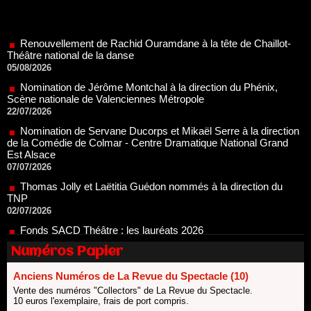
Renouvellement de Rachid Ouramdane à la tête de Chaillot-
Théâtre national de la danse
05/08/2026
Nomination de Jérôme Montchal à la direction du Phénix,
Scène nationale de Valenciennes Métropole
22/07/2026
Nomination de Servane Ducorps et Mikaël Serre à la direction
de la Comédie de Colmar - Centre Dramatique National Grand
Est Alsace
07/07/2026
Thomas Jolly et Laëtitia Guédon nommés à la direction du
TNP
02/07/2026
Fonds SACD Théâtre : les lauréats 2026
23/06/2026
Dispositif ARTCENA Écrire pour le cirque, les lauréats 2026 !
20/06/2026
Numéros Papier
Le palmarès des prix SACD 2026
Anciens Numéros de La Revue du Spectacle (10)
18/06/2026
Vente des numéros "Collectors" de La Revue du Spectacle.
Les 10 lauréats du Fonds Grandes Formes Théâtre 2026
10 euros l'exemplaire, frais de port compris.
SACD