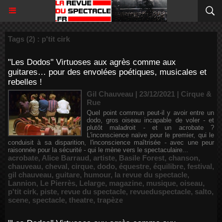
Tags (2) : p'tit cirk
"Les Dodos" Virtuoses aux agrès comme aux
guitares… pour des envolées poétiques, musicales et
rebelles !
Gil Chauveau | 23/12/2021
|
Cirque &
Rue
Quel point commun peut-il y avoir entre un
dodo, gros oiseau incapable de voler - et
plutôt maladroit - et un acrobate ?
L'inconscience naïve pour le premier, qui le
conduisit à sa disparition, l'inconscience maîtrisée - avec une peur
raisonnée pour la sécurité - qui le mène vers le spectaculaire...
acrobate
,
Alice Barraud
,
artiste
,
Basile Forest
,
chanson
,
chauveau
,
cheval
,
cirque
,
dodo
,
équestre
,
équilibre
,
festival
,
gil chauveau
,
guitare
,
humour
,
la revue du spectacle
,
Lannion
,
Le Pierrès
,
Lelarge
,
magazine
,
musique
,
oiseau
,
p'tit cirk
,
piste
,
revue du spectacle
,
revueduspectacle
,
salto
,
scene
,
spectacle
,
theatre
,
trapèze