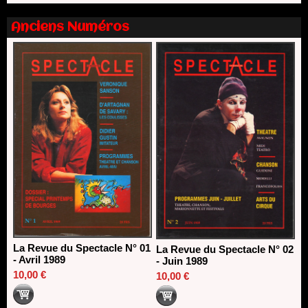
13/06/2026
Anciens Numéros
Nomination de Nathalie Garraud et Olivier Saccomano à la
direction du Théâtre de Gennevilliers - CDN
13/06/2026
Dispositif SACD Auteurs d'espaces : les lauréats 2026
18/03/2026
La Revue du Spectacle N° 01
La Revue du Spectacle N° 02
- Avril 1989
- Juin 1989
10,00 €
10,00 €