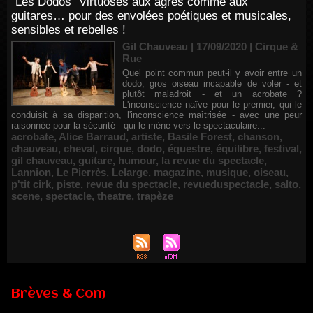
"Les Dodos" Virtuoses aux agrès comme aux
guitares… pour des envolées poétiques et musicales,
sensibles et rebelles !
Gil Chauveau | 17/09/2020
|
Cirque &
Rue
Quel point commun peut-il y avoir entre un
dodo, gros oiseau incapable de voler - et
plutôt maladroit - et un acrobate ?
L'inconscience naïve pour le premier, qui le
conduisit à sa disparition, l'inconscience maîtrisée - avec une peur
raisonnée pour la sécurité - qui le mène vers le spectaculaire...
acrobate
,
Alice Barraud
,
artiste
,
Basile Forest
,
chanson
,
chauveau
,
cheval
,
cirque
,
dodo
,
équestre
,
équilibre
,
festival
,
gil chauveau
,
guitare
,
humour
,
la revue du spectacle
,
Lannion
,
Le Pierrès
,
Lelarge
,
magazine
,
musique
,
oiseau
,
p'tit cirk
,
piste
,
revue du spectacle
,
revueduspectacle
,
salto
,
scene
,
spectacle
,
theatre
,
trapèze
Brèves & Com