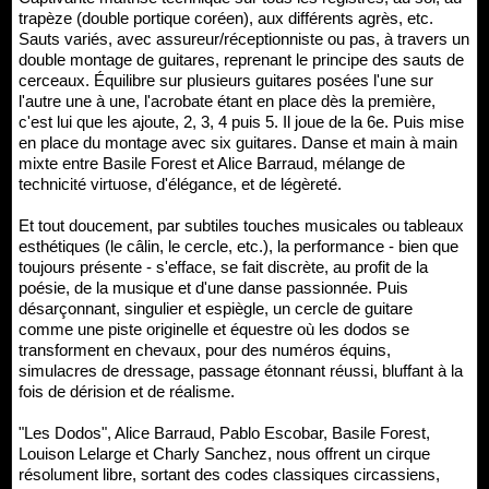
trapèze (double portique coréen), aux différents agrès, etc.
Sauts variés, avec assureur/réceptionniste ou pas, à travers un
double montage de guitares, reprenant le principe des sauts de
cerceaux. Équilibre sur plusieurs guitares posées l'une sur
l'autre une à une, l'acrobate étant en place dès la première,
c'est lui que les ajoute, 2, 3, 4 puis 5. Il joue de la 6e. Puis mise
en place du montage avec six guitares. Danse et main à main
mixte entre Basile Forest et Alice Barraud, mélange de
technicité virtuose, d'élégance, et de légèreté.
Et tout doucement, par subtiles touches musicales ou tableaux
esthétiques (le câlin, le cercle, etc.), la performance - bien que
toujours présente - s'efface, se fait discrète, au profit de la
poésie, de la musique et d'une danse passionnée. Puis
désarçonnant, singulier et espiègle, un cercle de guitare
comme une piste originelle et équestre où les dodos se
transforment en chevaux, pour des numéros équins,
simulacres de dressage, passage étonnant réussi, bluffant à la
fois de dérision et de réalisme.
"Les Dodos", Alice Barraud, Pablo Escobar, Basile Forest,
Louison Lelarge et Charly Sanchez, nous offrent un cirque
résolument libre, sortant des codes classiques circassiens,