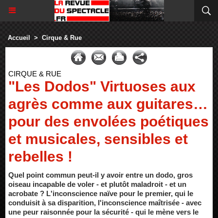
Accueil
>
Cirque & Rue
CIRQUE & RUE
"Les Dodos" Virtuoses aux
agrès comme aux guitares…
pour des envolées poétiques
et musicales, sensibles et
rebelles !
Quel point commun peut-il y avoir entre un dodo, gros
oiseau incapable de voler - et plutôt maladroit - et un
acrobate ? L'inconscience naïve pour le premier, qui le
conduisit à sa disparition, l'inconscience maîtrisée - avec
une peur raisonnée pour la sécurité - qui le mène vers le