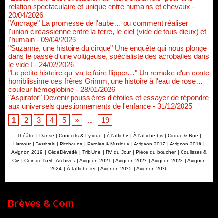
relation spectaculaire et unique entre humains et chevaux
-
20/04/2026
"Ancrage" La promesse de l'aube… ou comment réaliser
l'union circassienne entre la terre, le ciel (vide de tous dieux) et
l'humain
- 09/04/2026
"Suzanne, une histoire du cirque" Une enquête qui nous plonge
dans le passé d'une voltigeuse, spécialiste des acrobaties dans
le vide !
- 24/02/2026
"La petite histoire qui va te faire flipper…" Un remake d'un conte
horriblissime des frères Grimm, une histoire à l'eau de rose…
couleur hémoglobine
- 28/01/2026
"Aspirator" Devenir poussières d'étoiles et essayer de répondre
aux universels questionnements de l'enfance
- 31/12/2025
1
2
3
4
5
»
...
19
Théâtre
|
Danse
|
Concerts & Lyrique
|
À l'affiche
|
À l'affiche bis
|
Cirque & Rue
|
Humour
|
Festivals
|
Pitchouns
|
Paroles & Musique
|
Avignon 2017
|
Avignon 2018
|
Avignon 2019
|
CédéDévédé
|
Trib'Une
|
RV du Jour
|
Pièce du boucher
|
Coulisses &
Cie
|
Coin de l’œil
|
Archives
|
Avignon 2021
|
Avignon 2022
|
Avignon 2023
|
Avignon
2024
|
À l'affiche ter
|
Avignon 2025
|
Avignon 2026
Brèves & Com