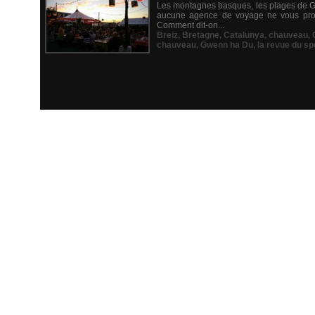
Les montagnes basques, les plages de Gal
aucune agence de voyage ne vous prop
Comment dit-on...
Breiz
,
Bretagne
,
Catalunya
,
chauveau
,
chauveau
,
Gwenn ha Du
,
la revue du sp