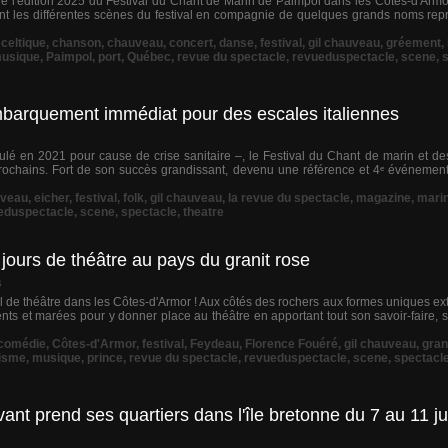
n de l'édition 2025 du Festival du Chant de Marin de Paimpol dans les Côtes-d'Armor
t les différentes scènes du festival en compagnie de quelques grands noms rep
,
celtique
,
chanson
,
chauveau
,
concert
,
danse
,
festival
,
gil chauveau
,
gréement
,
usique
,
Paimpol
,
port
,
Québec
,
revue du spectacle
,
revueduspectacle
,
scene
,
barquement immédiat pour des escales italiennes
ulé en 2021 pour cause de crise sanitaire –, le Festival du Chant de marin et 
prochains. Fort de son succès grandissant, devenu une référence et 4ᵉ événemen
veau
,
eicher
,
festival
,
folk
,
gil chauveau
,
la revue du spectacle
,
magazine
,
mari
eduspectacle
,
scene
,
spectacle
,
theatre
jours de théâtre au pays du granit rose
s
ival de théâtre dans les Côtes-d'Armor ! Aux côtés des rochers aux formes uniques e
nts et marées pour y donner place au théâtre en apportant tout son savoir-faire,
comédie
,
Côtes-d'Armor
,
festival
,
Feydeau
,
Florence Fouéré
,
gil chauveau
,
gran
isme
,
musique
,
prince
,
revue du spectacle
,
revueduspectacle
,
scene
,
spectacl
ant prend ses quartiers dans l'île bretonne du 7 au 11 jui