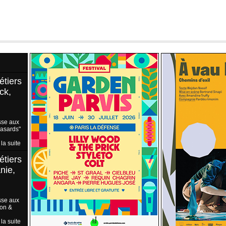
étiers
ck,
sse aux
Hasards"
 la suite
étiers
nie,
sse aux
ion &
 la suite