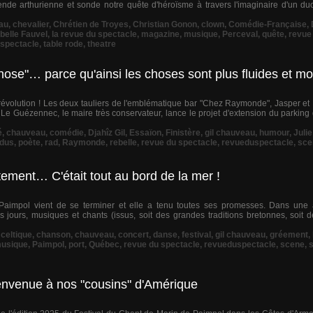
nde arthurienne et sonde notre quête d'héroïsme à travers l'imaginaire d'un d
au
,
chevalier
,
Chrétien de Troyes
,
Christian Gonon
,
clown
,
Comédie-Française
,
belle Fauvel
,
la revue du spectacle
,
magazine
,
musique
,
Perceval
,
quête
,
revue
spectacle
,
table rode
,
theatre
ose"… parce qu'ainsi les choses sont plus fluides et m
a révolution ! Les deux tauliers de l'emblématique bar "Chez Raymonde", Jasper e
c Le Guézennec, le maire très conservateur, lance le projet d'extension du parking
é
,
chauveau
,
comédie
,
Djahîz Gil
,
Essaïon
,
Finistère
,
gil chauveau
,
humour
,
Julie
dus
,
poète
,
rad
,
Raymonde
,
rebelle
,
revue du spectacle
,
revueduspectacle
,
sce
ement… C'était tout au bord de la mer !
aimpol vient de se terminer et elle a tenu toutes ses promesses. Dans une 
 jours, musiques et chants (issus, soit des grandes traditions bretonnes, soit d
,
celtique
,
chanson
,
chauveau
,
concert
,
danse
,
festival
,
gil chauveau
,
gréement
,
usique
,
Paimpol
,
port
,
Québec
,
revue du spectacle
,
revueduspectacle
,
scene
,
envenue à nos "cousins" d'Amérique