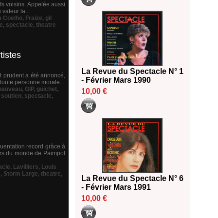
ifs voisins. Appelée aussi
 valeur la...
a Coelho
,
Fraize
,
gil
e
,
spectacle
,
theatre
tistes
La Revue du Spectacle N° 1
et prudent a été annoncé,
- Février Mars 1990
à toute personne morale...
chauveau
,
GIP
,
guichet
,
10,00 €
,
soutien
,
spectacle
,
quentation record grâce à
mers du monde de Paimpol
acle
,
Lavilliers
,
Louis
e
,
Storm Large
,
theatre
,
La Revue du Spectacle N° 6
- Février Mars 1991
10,00 €