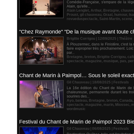
Comédie-Française, s'empare de la lége
Alain, qu'elle...
Alain Lenglet
,
Arthur
,
Bretagne
,
chauve
Proust
,
gil chauveau
,
Graal
,
humour
,
Isa
revueduspectacle
,
Saint-Martin
,
scene
,
"Chez Raymonde" "De la musique avant toute ch
Brigitte Corrigou | 12/09/2025
|
Théâtre
À Plouzermec, dans le Finistère, c'est l
faire exproprier très prochainement. Loï
par...
Bretagne
,
breton
,
Brigitte Corrigou
,
caf
spectacle
,
magazine
,
musique
,
pas
,
per
Chant de Marin à Paimpol… Sous le soleil exact
Gil Chauveau | 18/08/2025
|
Festivals
La 16e édition du Chant de Marin de P
chaleureuse, permanente durant les trois
sourires des...
Ayo
,
bateau
,
Bretagne
,
breton
,
Canada
spectacle
,
magazine
,
marin
,
Miossec
,
m
wordmusic
Festival du Chant de Marin de Paimpol 2023 Bi
Gil Chauveau | 06/08/2025
|
Festivals