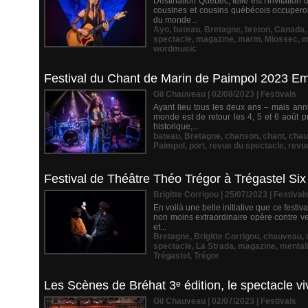
Destination Québec, telle est l'invitatio
cousines et cousins québécois occuperon
du monde...
Ayo
,
bateau
,
Bretagne
,
breton
,
Canada
spectacle
,
magazine
,
marin
,
Miossec
,
m
wordmusic
Festival du Chant de Marin de Paimpol 2023 Em
Gil Chauveau | 02/08/2023
|
Festivals
Ayant lieu tous les deux ans – mais ann
monde est de retour les 4, 5 et 6 août 
historique,...
bateau
,
Bretagne
,
chanson
,
chant
,
chau
Paimpol
,
port
,
revue du spectacle
,
revu
Festival de Théâtre Théo Trégor à Trégastel Six 
Brigitte Corrigou | 25/07/2023
|
Festival
En voilà une belle initiative que ce fest
non moins extraordinaire opère contre ve
et...
Bretagne
,
Brigitte Corrigou
,
chauveau
,
spectacle
,
La Strada
,
magazine
,
mental
Trégastel
,
Trégor
Les Scènes de Bréhat 3ᵉ édition, le spectacle viv
Gil Chauveau | 02/07/2023
|
Festivals