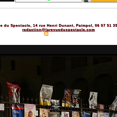
e du Spectacle, 14 rue Henri Dunant, Paimpol, 06 07 51 3
redaction@larevueduspectacle.com
Plan du site
|
Syndication
|
Powered by WM