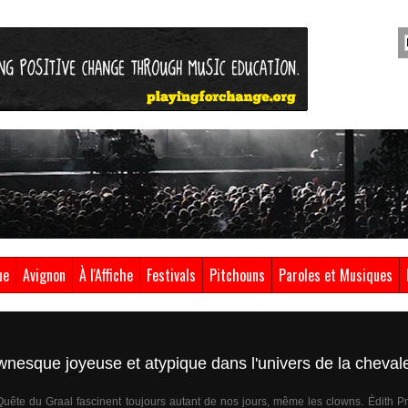
ue
Avignon
À l'Affiche
Festivals
Pitchouns
Paroles et Musiques
nesque joyeuse et atypique dans l'univers de la chevale
Quête du Graal fascinent toujours autant de nos jours, même les clowns. Édith Pr