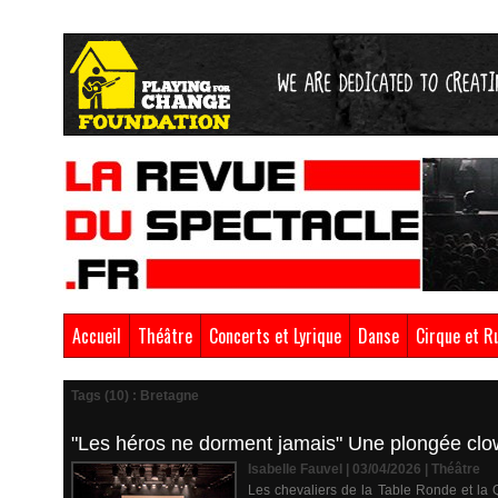
Accueil
Théâtre
Concerts et Lyrique
Danse
Cirque et R
Tags (10) : Bretagne
"Les héros ne dorment jamais" Une plongée clow
Isabelle Fauvel | 03/04/2026
|
Théâtre
Les chevaliers de la Table Ronde et la 