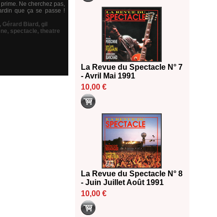
n prime. Ne cherchez pas,
rdin que ça se passe !
,
Gérard Biard
,
gil
ene
,
spectacle
,
theatre
La Revue du Spectacle N° 7
- Avril Mai 1991
10,00 €
La Revue du Spectacle N° 8
- Juin Juillet Août 1991
10,00 €