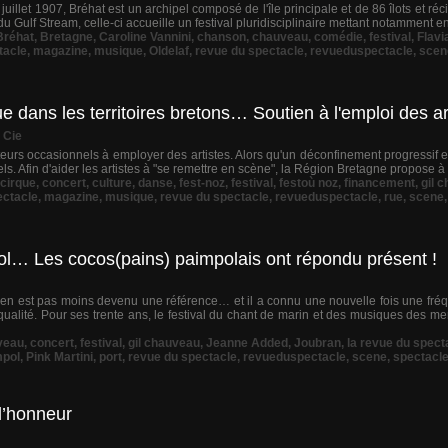
juillet 1907, Bréhat est un archipel composé de l'île principale et de 86 îlots et réc
ce du Gulf Stream, celle-ci accueille un festival pluridisciplinaire mettant notamment en
Bréhat
,
Bretagne
,
Caroline Vannini
,
chanson
,
chauveau
,
comédie
,
festival
,
Flavi
tacle
,
magazine
,
musique
,
Oldelaf
,
revue du spectacle
,
revueduspectacle
,
scen
e dans les territoires bretons… Soutien à l'emploi des ar
 Cie
teurs occasionnels à employer des artistes. Alors qu'un déconfinement progressif 
urels. Afin d'aider les artistes à "se remettre en scène", la Région Bretagne propose 
cirque
,
concert
,
culture
,
danse
,
fest-noz
,
festival
,
festoù noz
,
financement
,
gil 
ectacle
,
magazine
,
musique
,
revue du spectacle
,
revueduspectacle
,
rue
,
scene
l… Les cocos(pains) paimpolais ont répondu présent !
l n'en est pas moins devenu une référence… et il a connu une nouvelle fois une fré
ualité. Pour ses trente ans, le festival du chant de marin et des musiques des 
veau
,
concert
,
festival
,
gil chauveau
,
Jeanne Added
,
Joubran
,
la revue du spect
mpol
,
Pink Martini
,
port
,
revue du spectacle
,
revueduspectacle
,
scene
,
spectacl
l’honneur