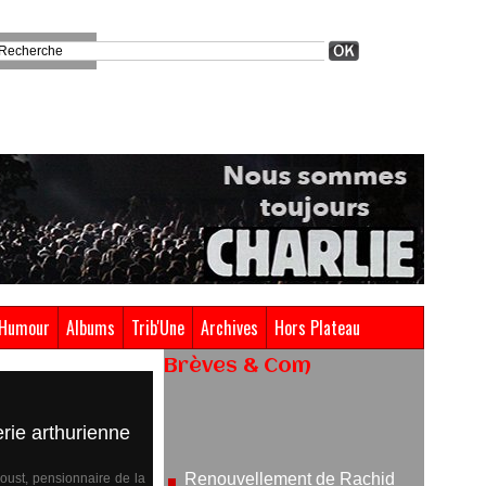
Humour
Albums
Trib'Une
Archives
Hors Plateau
Brèves & Com
Renouvellement de Rachid
Ouramdane à la tête de Chaillot-
rie arthurienne
Théâtre national de la danse
05/08/2026
oust, pensionnaire de la