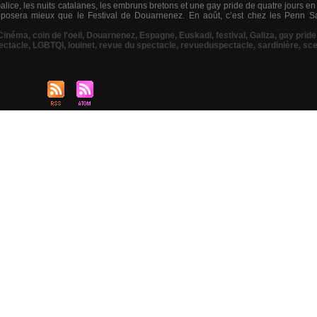
ice, les nuits catalanes, les embruns bretons et une gay pride de quatre jours e
osera mieux que le Festival de Douarnenez. En août, c’est chez les Penn Sa
Cinéma
,
coin de l'oeil
,
Douarnenez
,
Espagne
,
Euskadi
,
festival
,
Galiza
,
gay pride
ectacle
,
LGBTQI
,
louinet
,
revue du spectacle
,
revueduspectacle
,
sardinière
,
sc