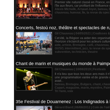
Premier site naturel classé en France, en 
l'île aux fleurs, car profitant de l'influen
Alexis Michalik
,
Arnaud Joyet
,
bateau
,
chauveau
,
humour
,
île
,
la revue du spec
Concerts, festoù noz, théâtre et spectacles de ru
Gil Chauveau | 04/05/2021
|
Coulisses &
Cet été, la Région va aider des organisa
l'horizon s'éclaircit pour les acteurs cult
aide
,
artiste
,
Bretagne
,
café
,
chauveau
,
GUSO
,
intermittent
,
jazz
,
la revue du sp
subvention
,
technicien
,
theatre
Chant de marin et musiques du monde à Paimpo
Gil Chauveau | 10/08/2019
|
Festivals
Il n'a lieu que tous les deux ans mais i
une programmation variée et de grande q
avait...
bateau
,
Bretagne
,
Bulgare
,
chant
,
chau
Capart
,
magazine
,
marin
,
mystère
,
Pai
Tri Yann
,
voix
35e Festival de Douarnenez : Los Indignados à 
Gérard Biard | 06/08/2012
|
Coin de l’œil