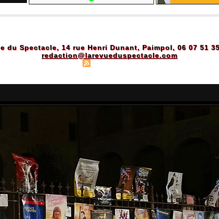
e du Spectacle, 14 rue Henri Dunant, Paimpol, 06 07 51 3
redaction@larevueduspectacle.com
Plan du site
|
Syndication
|
Powered by WM