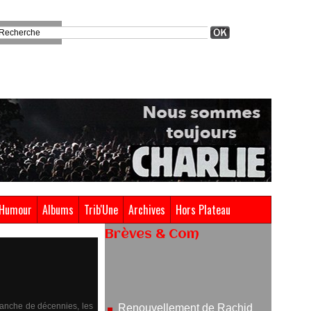
Humour
Albums
Trib'Une
Archives
Hors Plateau
Brèves & Com
Renouvellement de Rachid
Ouramdane à la tête de Chaillot-
Théâtre national de la danse
05/08/2026
ranche de décennies, les