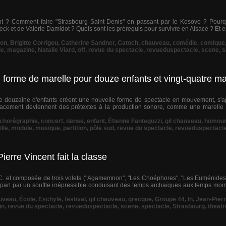
 ? Comment faire "Strasbourg Saint-Denis" en passant par le Kosovo ? Pourquo
ck et de Valérie Damidot ? Quels sont les prérequis pour survivre en Alsace ? Et en
non
,
Brigitte Corrigou
,
Catherine Sandner
,
Catoch
,
chauveau
,
comédie
,
comique
le
,
magazine
,
Natalie Viard
,
off
,
revue du spectacle
,
revueduspectacle
,
scene
,
s
 forme de marelle pour douze enfants et vingt-quatre m
une douzaine d'enfants créent une nouvelle forme de spectacle en mouvement, s'ap
acement deviennent des prétextes à la production sonore, comme une marelle 
chorégraphie
,
concert
,
danse
,
enfant
,
Étienne Fanteguzzi
,
gil chauveau
,
humour
lle
,
module
,
musique
,
partition
,
pôle sud
,
revue du spectacle
,
revueduspectacl
ierre Vincent fait la classe
J.C. et composée de trois volets ("Agamemnon", "Les Choéphores", "Les Euménides"
part par un souffle irrépressible conduisant des temps archaïques aux temps moi
uveau
,
École
,
Eschyle
,
festival
,
gil chauveau
,
grecque
,
Groupe 44
,
In
,
Jean-Pierr
in
,
revue du spectacle
,
revueduspectacle
,
scene
,
spectacle
,
Strasbourg
,
theatr