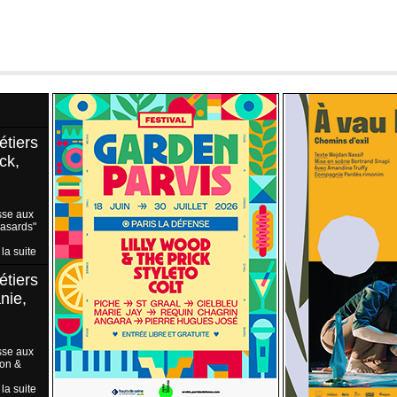
étiers
ck,
sse aux
Hasards"
 la suite
étiers
nie,
sse aux
ion &
 la suite