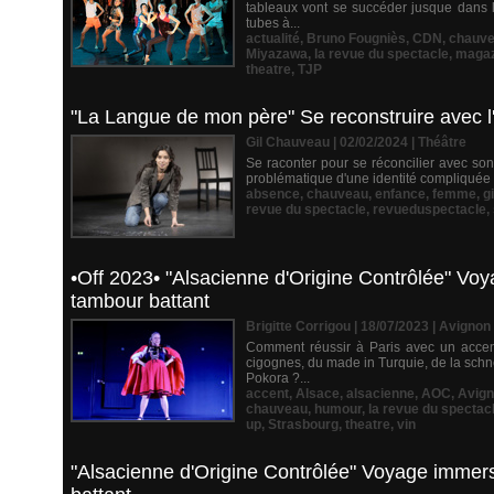
tableaux vont se succéder jusque dans le
tubes à...
actualité
,
Bruno Fougniès
,
CDN
,
chauv
Miyazawa
,
la revue du spectacle
,
magaz
theatre
,
TJP
"La Langue de mon père" Se reconstruire avec l'
Gil Chauveau | 02/02/2024
|
Théâtre
Se raconter pour se réconcilier avec so
problématique d'une identité compliquée à e
absence
,
chauveau
,
enfance
,
femme
,
g
revue du spectacle
,
revueduspectacle
,
•Off 2023• "Alsacienne d'Origine Contrôlée" Voya
tambour battant
Brigitte Corrigou | 18/07/2023
|
Avignon
Comment réussir à Paris avec un accent
cigognes, du made in Turquie, de la schne
Pokora ?...
accent
,
Alsace
,
alsacienne
,
AOC
,
Avig
chauveau
,
humour
,
la revue du spectac
up
,
Strasbourg
,
theatre
,
vin
"Alsacienne d'Origine Contrôlée" Voyage immersi