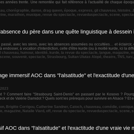
s années trente. Une remontée qui fait référence à l'actualité de chaque époque 
eau
,
chorégraphie
,
danse
,
drag queen
,
époque
,
express
,
gil chauveau
,
histoire
,
ine
,
marathon
,
musique
,
revue du spectacle
,
revueduspectacle
,
scene
,
specta
absence du père dans une quête linguistique à dessein i
n passé, avec les siens, avec les absences assumées ou occultées… et éclaircir, 
ndosser, à vocation d'interdiction, celle d'être kurde (ou à moitié kurde, ici la diff
il chauveau
,
humour
,
identité
,
kurde
,
la revue du spectacle
,
langue
,
magazine
,
m
scene
,
souvenir
,
spectacle
,
Strasbourg
,
Sultan Ulutas Alopé
,
theatre
,
TNS
,
turc
ge immersif AOC dans "l'alsatitude" et l'exactitude d'un
 2023
 ? Comment faire "Strasbourg Saint-Denis" en passant par le Kosovo ? Pourquo
ck et de Valérie Damidot ? Quels sont les prérequis pour survivre en Alsace ? Et en
non
,
Brigitte Corrigou
,
Catherine Sandner
,
Catoch
,
chauveau
,
comédie
,
comique
le
,
magazine
,
Natalie Viard
,
off
,
revue du spectacle
,
revueduspectacle
,
scene
,
s
f AOC dans "l'alsatitude" et l'exactitude d'une vraie vi