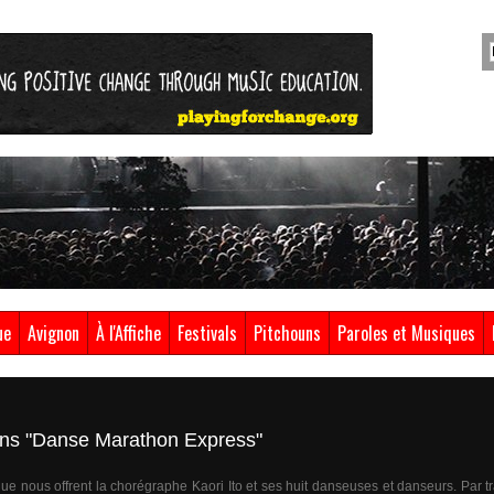
ue
Avignon
À l'Affiche
Festivals
Pitchouns
Paroles et Musiques
dans "Danse Marathon Express"
e nous offrent la chorégraphe Kaori Ito et ses huit danseuses et danseurs. Par t