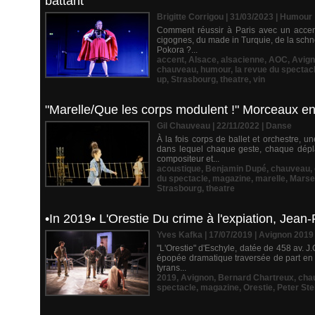
battant
Brigitte Corrigou | 31/03/2023
|
Humour
Comment réussir à Paris avec un accent
cigognes, du made in Turquie, de la schne
Pokora ?...
accent
,
Alsace
,
alsacienne
,
AOC
,
Avig
chauveau
,
humour
,
la revue du spectac
up
,
Strasbourg
,
theatre
,
vin
"Marelle/Que les corps modulent !" Morceaux en
Gil Chauveau | 22/11/2022
|
Danse
À la fois corps de ballet et orchestre, 
dans lequel chaque geste, chaque dépl
compositeur et...
acoustique
,
Benjamin Dupé
,
chauveau
,
du spectacle
,
magazine
,
marelle
,
Marsei
Strasbourg
,
theatre
•In 2019• L'Orestie Du crime à l'expiation, Jean-P
Yves Kafka | 17/07/2019
|
Avignon 2019
"L'Orestie" d'Eschyle, datée de 458 av. 
épopée dramatique traversée de part en 
tyrans...
2019
,
Avignon
,
Bernard Chartreux
,
cha
spectacle
,
magazine
,
Orestie
,
Peter Ste