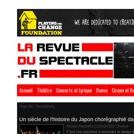
Accueil
Théâtre
Concerts et Lyrique
Danse
Cirque et R
Tags (6) : Strasbourg
Un siècle de l'histoire du Japon chorégraphié 
Bruno Fougniès | 15/10/2025
|
Danse
C'est une machine à remonter le temps qu