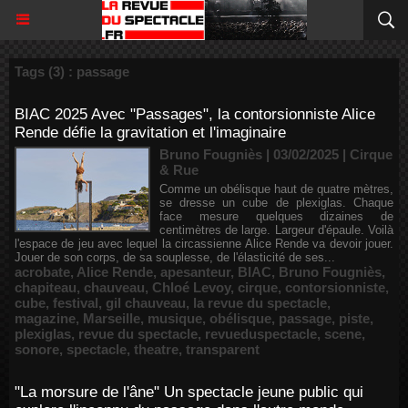
Tags (3) : passage
BIAC 2025 Avec "Passages", la contorsionniste Alice
Rende défie la gravitation et l'imaginaire
Bruno Fougniès | 03/02/2025
|
Cirque
& Rue
Comme un obélisque haut de quatre mètres,
se dresse un cube de plexiglas. Chaque
face mesure quelques dizaines de
centimètres de large. Largeur d'épaule. Voilà
l'espace de jeu avec lequel la circassienne Alice Rende va devoir jouer.
Jouer de son corps, de sa souplesse, de l'élasticité de ses...
acrobate
,
Alice Rende
,
apesanteur
,
BIAC
,
Bruno Fougniès
,
chapiteau
,
chauveau
,
Chloé Levoy
,
cirque
,
contorsionniste
,
cube
,
festival
,
gil chauveau
,
la revue du spectacle
,
magazine
,
Marseille
,
musique
,
obélisque
,
passage
,
piste
,
plexiglas
,
revue du spectacle
,
revueduspectacle
,
scene
,
sonore
,
spectacle
,
theatre
,
transparent
"La morsure de l'âne" Un spectacle jeune public qui