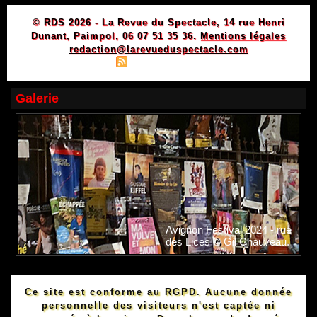
© RDS 2026 - La Revue du Spectacle, 14 rue Henri
Dunant, Paimpol, 06 07 51 35 36.
Mentions légales
redaction@larevueduspectacle.com
|
|
Plan du site
Syndication
Powered by WM
Galerie
Avignon Festival 2024 - rue
des Lices © Gil Chauveau.
Ce site est conforme au RGPD. Aucune donnée
personnelle des visiteurs n'est captée ni