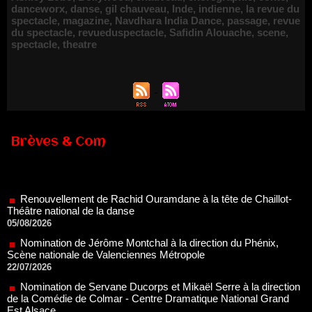
danceworx
,
danse
,
gil chauveau
,
Inde
,
indienne
,
la revue du
spectacle
,
magazine
,
Navdhara India Dance
,
passage
,
revue
du spectacle
,
revueduspectacle
,
Safidin Alouache
,
scene
,
spectacle
,
theatre
Brèves & Com
Renouvellement de Rachid Ouramdane à la tête de Chaillot-
Théâtre national de la danse
05/08/2026
Nomination de Jérôme Montchal à la direction du Phénix,
Scène nationale de Valenciennes Métropole
22/07/2026
Nomination de Servane Ducorps et Mikaël Serre à la direction
de la Comédie de Colmar - Centre Dramatique National Grand
Est Alsace
07/07/2026