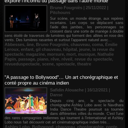
explore l'inconnu du passage dans l'autre monde
Bruno Fougniès | 25/11/2022
|
Pitchouns
Sur scène, un monde étrange, aux repères
incertains. Les corps se déplacent sans
l'aide des jambes, les personnages se
croisent dans une sorte de manège à double
sens étoilé de traverses de lumières qui forment des allées en rose des
vents. Des lumières rasantes et surtout l'apparent naturel avec...
Abbesses
,
âne
,
Bruno Fougniès
,
chauveau
,
coma
,
Émilie
Leroux
,
enfant
,
gil chauveau
,
hôpital
,
jeune
,
la revue du
spectacle
,
magazine
,
morsure
,
mort
,
musique
,
Nathalie
Papin
,
passage
,
piano
,
rêve
,
réveil
,
revue du spectacle
,
revueduspectacle
,
scene
,
spectacle
,
theatre
"A passage to Bollywood"… Un art chorégraphique et
conté propre au cinéma indien
Safidin Alouache | 16/12/2021
|
Danse
Depuis cinq ans, le spectacle du
chorégraphe Ashley Lobo avec le Navdhara
India Dance Theatre poursuit sa tournée
dans différentes villes du monde. C'est l'une
des rares compagnies indiennes qui tournent à l'international et Ashley
Lobo nous fait découvrir cet art cinématographique indien très...
Ashley Lobo
,
Bollywood
,
chauveau
,
chorégraphie
,
conte
,