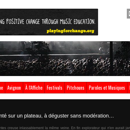
ue
Avignon
À l'Affiche
Festivals
Pitchouns
Paroles et Musiques
enté sur un plateau, à déguster sans modération…
tes creuse inlassablement la même veine. En fin explorateur qui n'en aurait jama