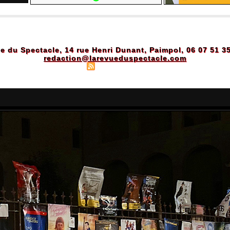
e du Spectacle, 14 rue Henri Dunant, Paimpol, 06 07 51 3
redaction@larevueduspectacle.com
Plan du site
|
Syndication
|
Powered by WM