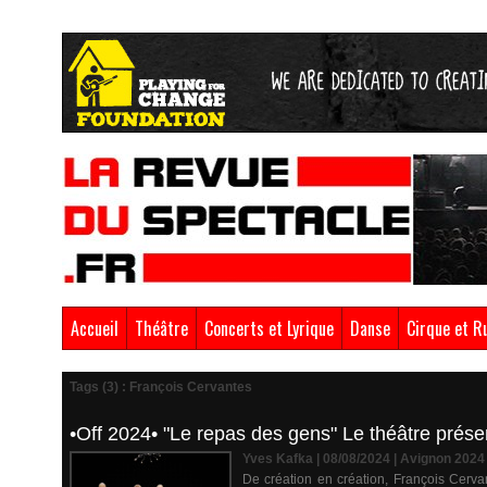
Accueil
Théâtre
Concerts et Lyrique
Danse
Cirque et R
Tags (3) : François Cervantes
•Off 2024• "Le repas des gens" Le théâtre prés
Yves Kafka | 08/08/2024
|
Avignon 2024
De création en création, François Cervan