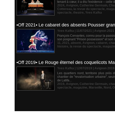
tenant à cœur, il a élu l'existence – celle
2024
,
Avignon
,
Catherine Germain
,
Cha
Cottereau
,
la revue du spectacle
,
maga
spectacle
,
theatre
,
Yves Kafka
•Off 2021• Le cabaret des absents Pousser grand
Yves Kafka | 11/07/2021
|
Avignon 2021
François Cervantes, connu pour la passio
son poignant "Prison possession" et son 
11
,
2021
,
absent
,
Avignon
,
cabaret
,
cha
histoire
,
la revue du spectacle
,
magazi
•Off 2019• Le Rouge éternel des coquelicots Mai
Yves Kafka | 12/07/2019
|
Avignon 2019
Les quartiers nord, territoire plus pr
chantier de "revalorisation urbaine", seu
de Latifa...
2019
,
Avignon
,
Catherine Germain
,
cha
spectacle
,
magazine
,
Marseille
,
Nord
,
O