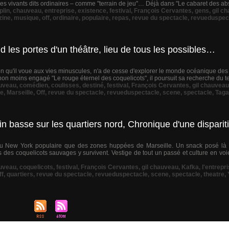
 des vivants dits ordinaires – comme "terrain de jeu"… Déjà dans "Le cabaret des abse
plin
,
chauveau
,
entreprise
,
existence
,
festival
,
François Cervantes
,
gens
,
gil c
zine
,
musique
,
off
,
ordinaire
,
populaire
,
repas
,
revue du spectacle
,
revueduspec
 les portes d'un théâtre, lieu de tous les possibles…
n qu'il voue aux vies minuscules, n'a de cesse d'explorer le monde océanique des 
non moins engagé "Le rouge éternel des coquelicots", il poursuit sa recherche du 
uveau
,
comédien
,
coulisses
,
destiné
,
festival
,
François Cervantes
,
gil chauveau
ne
,
Marseille
,
Off
,
revue du spectacle
,
revueduspectacle
,
scene
,
spectacle
,
Tag
n basse sur les quartiers nord, Chronique d'une dispari
ès du New York populaire que des zones huppées de Marseille. Un snack posé là
ls des coquelicots sauvages y survivent. Vestige de tout un passé et culture en voie
uveau
,
coquelicots
,
festival
,
François Cervantes
,
gil chauveau
,
Kafka
,
l'entrepr
ff
,
quartiers
,
revue du spectacle
,
revueduspectacle
,
scene
,
spectacle
,
theatre
,