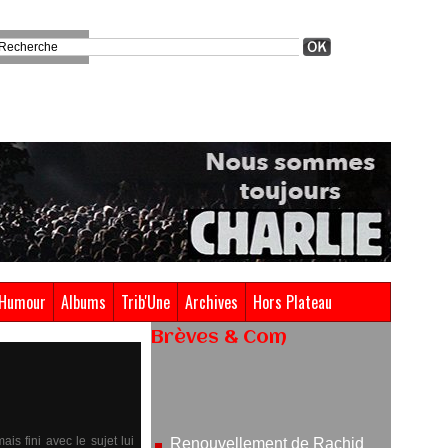
Humour
Albums
Trib'Une
Archives
Hors Plateau
Brèves & Com
Renouvellement de Rachid
Ouramdane à la tête de Chaillot-
Théâtre national de la danse
05/08/2026
is fini avec le sujet lui