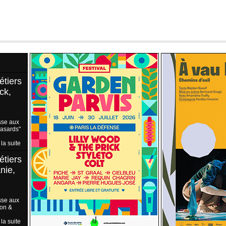
étiers
ck,
sse aux
Hasards"
 la suite
étiers
nie,
sse aux
ion &
 la suite