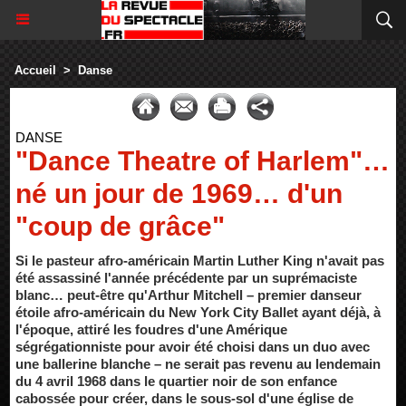
Accueil
>
Danse
DANSE
"Dance Theatre of Harlem"…
né un jour de 1969… d'un
"coup de grâce"
Si le pasteur afro-américain Martin Luther King n'avait pas
été assassiné l'année précédente par un suprémaciste
blanc… peut-être qu'Arthur Mitchell – premier danseur
étoile afro-américain du New York City Ballet ayant déjà, à
l'époque, attiré les foudres d'une Amérique
ségrégationniste pour avoir été choisi dans un duo avec
une ballerine blanche – ne serait pas revenu au lendemain
du 4 avril 1968 dans le quartier noir de son enfance
cabossée pour créer, dans le sous-sol d'une église de