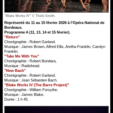
"Blake Works IV" © Theik Smith.
Représenté du 11 au 15 février 2026 à l'Opéra National de
Bordeaux.
Programme A (11, 13, 14 et 15 février).
"Return"
Chorégraphie : Robert Garland.
Musique : James Brown, Alfred Ellis, Aretha Franklin, Carolyn
Franklin.
"Take Me With You"
Chorégraphie : Robert Bondara,
Musique : Radiohead.
"New Bach"
Chorégraphie : Robert Garland.
Musique : Jean Sébastien Bach.
"Blake Works IV (The Barre Project)"
Chorégraphie : William Forsythe.
Musique : James Blake.
Durée : 1 h 45.