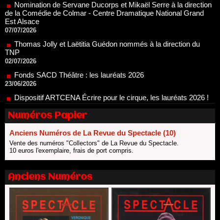
Thomas Jolly et Laëtitia Guédon nommés à la direction du
TNP
02/07/2026
Fonds SACD Théâtre : les lauréats 2026
23/06/2026
Dispositif ARTCENA Écrire pour le cirque, les lauréats 2026 !
20/06/2026
Le palmarès des prix SACD 2026
18/06/2026
Les 10 lauréats du Fonds Grandes Formes Théâtre 2026
SACD
Numéros Papier
13/06/2026
Anciens Numéros de La Revue du Spectacle (10)
Nomination de Nathalie Garraud et Olivier Saccomano à la
Vente des numéros "Collectors" de La Revue du Spectacle.
direction du Théâtre de Gennevilliers - CDN
10 euros l'exemplaire, frais de port compris.
13/06/2026
Dispositif SACD Auteurs d'espaces : les lauréats 2026
18/03/2026
Anciens Numéros