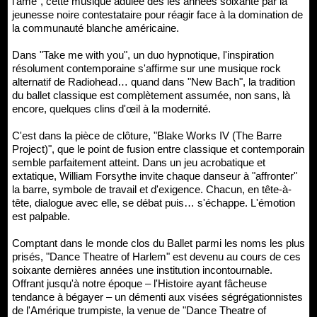
l'âme", cette musique adulée dès les années soixante par la
jeunesse noire contestataire pour réagir face à la domination de
la communauté blanche américaine.
Dans "Take me with you", un duo hypnotique, l'inspiration
résolument contemporaine s'affirme sur une musique rock
alternatif de Radiohead… quand dans "New Bach", la tradition
du ballet classique est complètement assumée, non sans, là
encore, quelques clins d'œil à la modernité.
C'est dans la pièce de clôture, "Blake Works IV (The Barre
Project)", que le point de fusion entre classique et contemporain
semble parfaitement atteint. Dans un jeu acrobatique et
extatique, William Forsythe invite chaque danseur à "affronter"
la barre, symbole de travail et d'exigence. Chacun, en tête-à-
tête, dialogue avec elle, se débat puis… s'échappe. L'émotion
est palpable.
Comptant dans le monde clos du Ballet parmi les noms les plus
prisés, "Dance Theatre of Harlem" est devenu au cours de ces
soixante dernières années une institution incontournable.
Offrant jusqu'à notre époque – l'Histoire ayant fâcheuse
tendance à bégayer – un démenti aux visées ségrégationnistes
de l'Amérique trumpiste, la venue de "Dance Theatre of