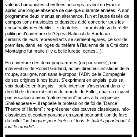
valeurs humanistes chevillées au corps revient en France
après une longue absence de quelque quarante années. À son
programme deux menus en alternance, l'un et l'autre tissés de
compositions musicales et dansées à dé-concerter tous les
conservatismes établis… si toutefois – improbable vu la réelle
politique d'ouverture de l'Opéra National de Bordeaux –,
certains de leurs représentants se seraient égarés, ce soir de
première, dans les loges du théâtre à l'italienne de la Cité dont
Montaigne fut maire (il y a belle lurette, certes…).
En ouverture des deux programmes (un par soirée), une
intervention de Robert Garland, actuel directeur artistique de la
troupe, souligne, non sans à-propos, l'ADN de la Compagnie,
de ses origines à nos jours. S'exprimant en anglais, puis sa
voix doublée en français – belle intention s'inscrivant dans le
droit fil de démocratisation du monde du Ballet, chacun n'ayant
pas vocation à avoir "naturellement" accès à la langue de
Shakespeare –, il rappelle la profession de foi de "Dance
Theatre of Harlem" : re-présenter des œuvres classiques, néo-
classiques et contemporaines en ayant pour ambition de faire
du ballet
"un langage pour toutes et tous, le ballet appartenant à
tout le monde"…