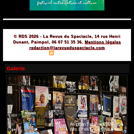
© RDS 2026 - La Revue du Spectacle, 14 rue Henri
Dunant, Paimpol, 06 07 51 35 36.
Mentions légales
redaction@larevueduspectacle.com
|
|
Plan du site
Syndication
Powered by WM
Galerie
Avignon Festival 2024 - rue
des Lices © Gil Chauveau.