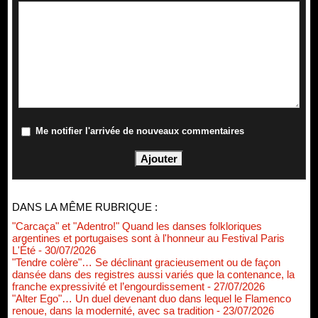
Me notifier l'arrivée de nouveaux commentaires
DANS LA MÊME RUBRIQUE :
"Carcaça" et "Adentro!" Quand les danses folkloriques
argentines et portugaises sont à l'honneur au Festival Paris
L'Été
- 30/07/2026
"Tendre colère"… Se déclinant gracieusement ou de façon
dansée dans des registres aussi variés que la contenance, la
franche expressivité et l’engourdissement
- 27/07/2026
"Alter Ego"… Un duel devenant duo dans lequel le Flamenco
renoue, dans la modernité, avec sa tradition
- 23/07/2026