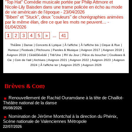
"Top Hat" Comédie musicale portée par Philip Attmore et
Nicole-Lily Baisden dans une trame policée en écho au mode
de vie américain de l'époque
- 23/04/2026
"Biben" et "Stuck", deux "couleurs" de chorégraphies animées
par le même élan, dire ce que les mots ne peuvent…
-
01/04/2026
1
2
3
4
5
»
...
41
Théâtre
|
Danse
|
Concerts & Lyrique
|
À l'affiche
|
À l'affiche bis
|
Cirque & Rue
|
Humour
|
Festivals
|
Pitchouns
|
Paroles & Musique
|
Avignon 2017
|
Avignon 2018
|
Avignon 2019
|
CédéDévédé
|
Trib'Une
|
RV du Jour
|
Pièce du boucher
|
Coulisses &
Cie
|
Coin de l’œil
|
Archives
|
Avignon 2021
|
Avignon 2022
|
Avignon 2023
|
Avignon
2024
|
À l'affiche ter
|
Avignon 2025
|
Avignon 2026
Renouvellement de Rachid Ouramdane à la tête de Chaillot-
Théâtre national de la danse
05/08/2026
Brèves & Com
Nomination de Jérôme Montchal à la direction du Phénix,
Scène nationale de Valenciennes Métropole
22/07/2026
Nomination de Servane Ducorps et Mikaël Serre à la direction
de la Comédie de Colmar - Centre Dramatique National Grand
Est Alsace
07/07/2026