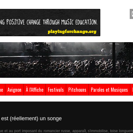
ue
Avignon
À l'Affiche
Festivals
Pitchouns
Paroles et Musiques
 est (réellement) un songe
que et au port imposant du romancier russe, apparaît, s'immobilise, toise longue