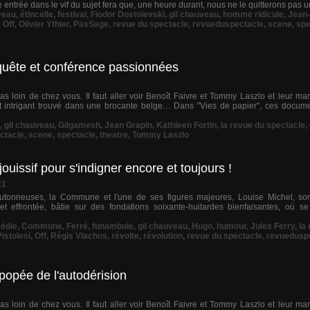
e entrée dans le vif du sujet fera que, une heure durant, nous ne le quitterons pas un
veau
,
étincelle
,
festival
,
Fiodor Dostoïevski
,
gil chauveau
,
homme ridicule
,
Jean-
,
Off
,
Olivier Ythier
,
PasSage
,
revue du spectacle
,
revueduspectacle
,
scene
,
spe
quête et conférence passionnées
s loin de chez vous. Il faut aller voir Benoît Faivre et Tommy Laszlo et leur ma
 intrigant trouvé dans une brocante belge… Dans "Vies de papier", ces docume
,
gil chauveau
,
Gilgamesh
,
Jean Grapin
,
Kathleen Fortin
,
la revue du spectacle
,
ctacle
,
scene
,
spectacle
,
theatre
,
Tommy Laszlo
uissif pour s'indigner encore et toujours !
21
utonneuses, la Commune et l'une de ses figures majeures, Louise Michel, sont
t effrontée, bâtie sur des fondations soixante-huitardes bienfaisantes, où s
édie
,
Commune
,
Ferré
,
funambule
,
gil chauveau
,
Hugo
,
humour
,
Jules Ferry
,
la
istolesi
,
Off
,
Régis Vlachos
,
révolte
,
révolution
,
revue du spectacle
,
revuedusp
popée de l'autodérision
s loin de chez vous. Il faut aller voir Benoît Faivre et Tommy Laszlo et leur ma