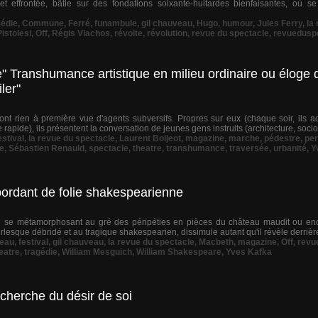
t effrontée, bâtie sur des fondations soixante-huitardes bienfaisantes, où s
édie
,
Commune
,
Ferré
,
funambule
,
gil chauveau
,
Hugo
,
humour
,
Jules Ferry
,
la
istolesi
,
Off
,
Régis Vlachos
,
révolte
,
révolution
,
revue du spectacle
,
revuedusp
 Transhumance artistique en milieu ordinaire ou éloge 
ler"
nt rien à première vue d'agents subversifs. Propres sur eux (chaque soir, ils ac
rapide), ils présentent la conversation de jeunes gens instruits (architecture, sociolo
estival
,
la revue du spectacle
,
Laurent Boijeot
,
magazine
,
marche
,
pédestre
,
pe
e
,
Sébastien Renauld
,
spectacle
,
theatre
,
transhumance
,
traversée
,
urbanité
,
Y
ordant de folie shakespearienne
u se métamorphosant au gré des péripéties en pièces du château maudit ou enc
burlesque débridé et au tragique shakespearien, dissimule autant qu'il révèle derrièr
eau
,
festival
,
gil chauveau
,
la revue du spectacle
,
Macbeth
,
magazine
,
Off
,
revu
eatre
,
tragédie
,
William Mesguich
,
William Shakespeare
,
Yves Kafka
echerche du désir de soi