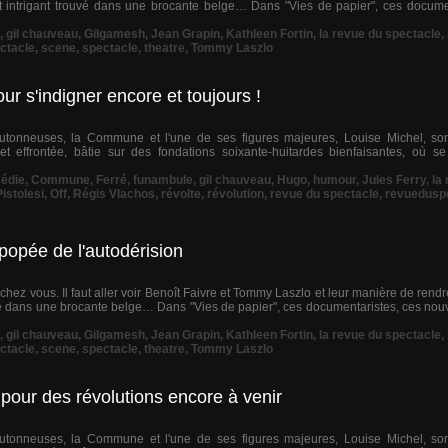
 intrigant trouvé dans une brocante belge… Dans "Vies de papier", ces docume
,
gil chauveau
,
Gilgamesh
,
Jean Grapin
,
Kathleen Fortin
,
la revue du spectacle
,
ctacle
,
scene
,
spectacle
,
theatre
,
Tommy Laszlo
ur s'indigner encore et toujours !
utonneuses, la Commune et l'une de ses figures majeures, Louise Michel, sont
t effrontée, bâtie sur des fondations soixante-huitardes bienfaisantes, où s
édie
,
Commune
,
Ferré
,
funambule
,
gil chauveau
,
Hugo
,
humour
,
Jules Ferry
,
la
istolesi
,
Off
,
Régis Vlachos
,
révolte
,
révolution
,
revue du spectacle
,
revuedusp
popée de l'autodérision
chez vous. Il faut aller voir Benoît Faivre et Tommy Laszlo et leur manière de rendr
vé dans une brocante belge… Dans "Vies de papier", ces documentaristes, ces n
,
gil chauveau
,
Gilgamesh
,
Jean Grapin
,
Kathleen Fortin
,
la revue du spectacle
,
ctacle
,
scene
,
spectacle
,
theatre
,
Tommy Laszlo
 pour des révolutions encore à venir
utonneuses, la Commune et l'une de ses figures majeures, Louise Michel, sont