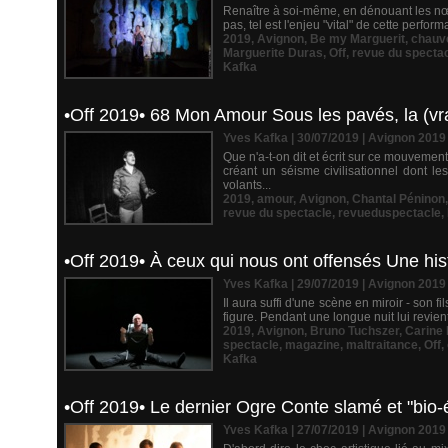
Renaître à soi-même, en dénouant les nœ
pas, tel est l'enjeu "vital" de cette perfo
2019
,
Avignon
,
Be my Marguerit
,
chauv
Marguerite Duras
,
Off
,
revue du specta
Kafka
•Off 2019• 68 Mon Amour Sous les pavés, la (vr
Yves Kafka | 30/07/2019
|
Avignon 2019
Que n'a-t-on dit et écrit sur ce mouvemen
créant un séisme civilisationnel dont l
volants...
2019
,
amour
,
Avignon
,
Chantal Péninon
revue du spectacle
,
revueduspectacle
,
•Off 2019• À ceux qui nous ont offensés Une hist
Yves Kafka | 29/07/2019
|
Avignon 2019
Il aura suffi d'une scène en miroir - son f
figure. Pendant une longue nuit lui revie
2019
,
Avignon
,
Bruno Tuchszer
,
Carine 
spectacle
,
magazine
,
maltraitance
,
Off
,
Kafka
•Off 2019• Le dernier Ogre Conte slamé et "bio-é
Yves Kafka | 27/07/2019
|
Avignon 2019