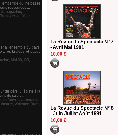
 temps figé qui ne passe
leurs ressources,...
rd
,
magazine
,
Transversal
,
Yves
La Revue du Spectacle N° 7
- Avril Mai 1991
ger à l'ensemble du pays,
oitures brûlées et pavés
10,00 €
azine
,
Mai 68
,
Off
,
eur du père lui éclate à la
ts de sa vie...
e Lefebvre
,
la revue du
,
theatre
,
violence
,
Yves
La Revue du Spectacle N° 8
- Juin Juillet Août 1991
10,00 €