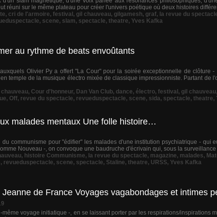
mix d'un slam magnétique, d'une voix parlée aux résonances philosophiques, d'une
tout réuni sur le même plateau pour créer l'univers poétique où deux histoires différ
te
,
cri de l'armoire
,
festival
,
gil chauveau
,
gilgamesh
,
graf
,
la revue du spectacl
ueduspectacle
,
scene
,
slam
,
spectacle
,
theatre
,
Yves Kafka
imer au rythme de beats envoûtants
uxquels Olivier Py a offert "La Cour" pour la soirée exceptionnelle de clôture -
e en temple de la musique électro mixée de classique impressionniste. Partant de l
,
chauveau
,
Cour d'honneur
,
Dan Van Club
,
dance
,
électro
,
festival
,
gil chauveau
ue
,
Off
,
revue du spectacle
,
revueduspectacle
,
scene
,
sida
,
spectacle
,
theatre
,
aux malades mentaux Une folle histoire…
oire du communisme pour "édifier" les malades d'une institution psychiatrique - qui e
omme Nouveau -, on convoque une baudruche d'écrivain qui, sous la surveillance ac
chauveau
,
histoire Communisme
,
la revue du spectacle
,
magazine
,
malades
,
Mat
e
,
revueduspectacle
,
scene
,
spectacle
,
Staline
,
theatre
,
URSS
,
Yves Kafka
ite Jeanne de France Voyages vagabondages et intimes pé
19
-même voyage initiatique -, en se laissant porter par les respirations/inspirations m