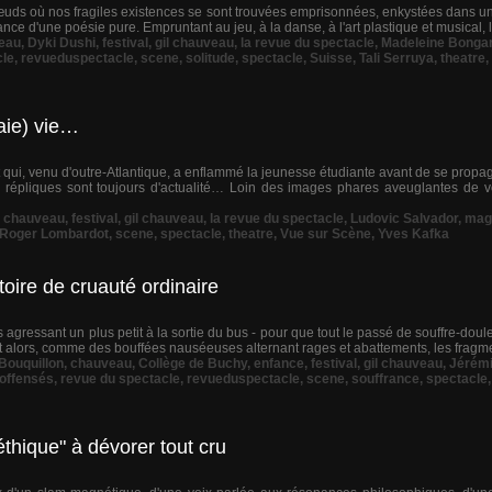
uds où nos fragiles existences se sont trouvées emprisonnées, enkystées dans un
rmance d'une poésie pure. Empruntant au jeu, à la danse, à l'art plastique et musical, 
eau
,
Dyki Dushi
,
festival
,
gil chauveau
,
la revue du spectacle
,
Madeleine Bonga
cle
,
revueduspectacle
,
scene
,
solitude
,
spectacle
,
Suisse
,
Tali Serruya
,
theatre
,
aie) vie…
t qui, venu d'outre-Atlantique, a enflammé la jeunesse étudiante avant de se propa
es répliques sont toujours d'actualité… Loin des images phares aveuglantes de v
,
chauveau
,
festival
,
gil chauveau
,
la revue du spectacle
,
Ludovic Salvador
,
mag
Roger Lombardot
,
scene
,
spectacle
,
theatre
,
Vue sur Scène
,
Yves Kafka
oire de cruauté ordinaire
ils agressant un plus petit à la sortie du bus - pour que tout le passé de souffre-doul
nt alors, comme des bouffées nauséeuses alternant rages et abattements, les fragmen
Bouquillon
,
chauveau
,
Collège de Buchy
,
enfance
,
festival
,
gil chauveau
,
Jérémi
offensés
,
revue du spectacle
,
revueduspectacle
,
scene
,
souffrance
,
spectacle
thique" à dévorer tout cru