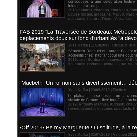
convoquées à une célébration festive e
intempestive, ou pas,...
2019
,
cabaret
,
chanson
,
chauveau
,
com
Louise Michel
,
magazine
,
Mai 68
,
Marc P
spectacle
,
theatre
,
Thiers
,
Versaillais
FAB 2019 "La Traversée de Bordeaux Métropole"
déplacements doux sur fond d'urbanités "à dévoi
Yves Kafka | 11/10/2019
|
Cirque & Rue
Sébastien Renauld et Laurent Boijeot n'o
accueillis chez l'habitant pour une douche 
2019
,
arts
,
Bordeaux
,
chauveau
,
FAB
,
f
spectacle
,
revueduspectacle
,
rue
,
scen
"Macbeth" Un roi non sans divertissement… déb
Yves Kafka | 23/09/2019
|
Théâtre
Le plateau - où se dessine un cercle n
vivante de Birnam -, livré tour à tour au 
2019
,
Anthony Magnier
,
Avignon
,
chauv
revueduspectacle
,
scene
,
spectacle
,
th
•Off 2019• Be my Marguerite ! Ô solitude, à la r
Yves Kafka | 31/07/2019
|
Avignon 2019