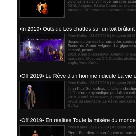
violoncelle et la rythmique narrative, sc
2019
,
Avignon
,
Blaise Cendrars
,
chans
musique
,
Off
,
revue du spectacle
,
revu
•In 2019• Outside Les chattes sur un toit brûlant
Yves Kafka | 23/07/2019
|
Avignon 2019
Suspendu par des harnais à des cordes d'
Scène du Grand Avignon. La gigantesq
cambré, posant...
2019
,
Anna Shalashova
,
Avignon
,
chau
magazine
,
Moscou
,
Off
,
Outside
,
phallu
vagin
,
Yves Kafka
•Off 2019• Le Rêve d'un homme ridicule La vie e
Yves Kafka | 22/07/2019
|
Avignon 2019
Jean-Paul Sermadiras, à l'allure christi
L'effet d'ordre hypnotique produit par cett
2019
,
André Markowicz
,
Avignon
,
chau
revue du spectacle
,
Le Rêve
,
magazine
Kafka
•Off 2019• En réalités Toute la misère du monde
Yves Kafka | 22/07/2019
|
Avignon 2019
Pierre Bourdieu et son équipe de socio