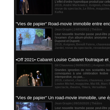
L'effet d'ordre hypnotique produit par cett
2019
,
André Markowicz
,
Avignon
,
chau
revue du spectacle
,
Le Rêve
,
magazine
Kafka
"Vies de papier" Road-movie immobile entre en
Jean Grapin | 24/03/2022
|
Théâtre
Leur nouvelle tournée passe peut-être pa
l'examen d'un album-photos anonyme et
Dupond et Dupont...
2019
,
Avignon
,
Benoît Faivre
,
chauveau
Jardel
,
revue du spectacle
,
revueduspe
•Off 2021• Cabaret Louise Cabaret foutraque et jo
Gil Chauveau | 06/06/2021
|
Avignon 20
Grandes ignorées de nos scolarités bo
convoquées à une célébration festive e
intempestive, ou pas,...
2019
,
cabaret
,
chanson
,
chauveau
,
com
Louise Michel
,
magazine
,
Mai 68
,
Marc P
spectacle
,
theatre
,
Thiers
,
Versaillais
"Vies de papier" Un road-movie immobile, une é
Jean Grapin | 09/10/2020
|
Théâtre
Leur nouvelle tournée passe peut-être pa