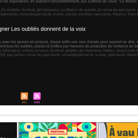
r les législatives, en publiant concomitamment, aux Éditions du Seuil, "La Misère
,
En réalités
,
festival
,
gil chauveau
,
La Misère du monde
,
la revue du spectacle
,
 spectacle
,
revueduspectacle
,
scene
,
social
,
sociétal
,
spectacle
,
theatre
,
Train 
agner Les oubliés donnent de la voix
s avec les jeunes en errance, trouve enfin une voix chorale pour pouvoir se dire, el
ent tous les oubliés, placés là d'office par mesures de protection de l'enfance en d
i
,
éducateur
,
enfant
,
errance
,
festival
,
gagner
,
gil chauveau
,
Halles
,
Jean-Louis M
Off
,
pas prévu
,
revue du spectacle
,
revueduspectacle
,
scene
,
spectacle
,
theatr