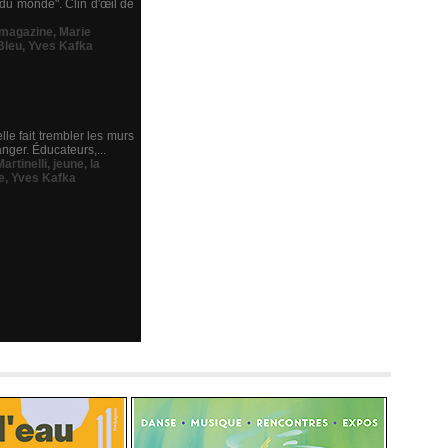
 du monde". Clin d'œil de
magazine
,
Marie
Bleu
,
Yves Kafka
le fait trembler les murs
anger. Éducateurs,...
artinelli
,
jeune
,
la
e
,
Yves Kafka