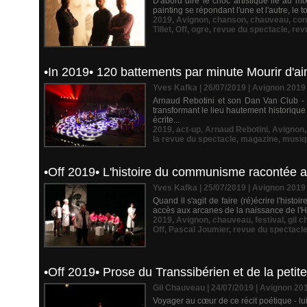
D'abord dire le choc artistique lié au 
painting se répondant l'une et l'autre, le 
2019
,
Avignon
,
chanson
,
chauveau
,
con
Tillet
,
Off
,
ogre
,
revue du spectacle
,
rev
•In 2019• 120 battements par minute Mourir d'a
Yves Kafka | 26/07/2019
|
Avignon 2019
Arnaud Rebotini et son Dan Van Club - a
transformant le lieu hautement historiqu
écrite...
2019
,
act-up
,
Arnaud Rebotini
,
Avignon
la revue du spectacle
,
magazine
,
musiq
•Off 2019• L'histoire du communisme racontée 
Yves Kafka | 25/07/2019
|
Avignon 2019
Quand il s'agit de faire (ré)écrire l'hist
accès aux arcanes de la naissance de l'H
2019
,
Avignon
,
chauveau
,
festival
,
gil 
Off
,
Pascal Joumier
,
revue du spectacl
•Off 2019• Prose du Transsibérien et de la pet
Gil Chauveau | 24/07/2019
|
Avignon 20
Voyager au cœur de ce récit poétique - lui