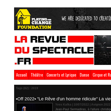
Accueil
Théâtre
Concerts et Lyrique
Danse
Cirque et R
Tags (82) : 2019
•Off 2022• "Le Rêve d'un homme ridicule" La vie
Yves Kafka | 10/07/2022
|
Avignon 2022
Jean-Paul Sermadiras, à l'allure christi