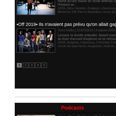
même qu'une marée de droite déferlait su
l'Histoire se...
2019
,
Alice Vannier
,
Avignon
,
chauveau
Menechi
,
Off
,
Pierre Bourdieu
,
revue du
•Off 2019• Ils n'avaient pas prévu qu'on allait g
Yves Kafka | 21/07/2019
|
Avignon 2019
Lorsque la révolte enkystée, faisant corp
du foyer d'accueil d'urgence où se retrouv
2019
,
Avignon
,
chauveau
,
Christine Citt
revue du spectacle
,
magazine
,
maison
,
1
2
3
4
5
Podcasts