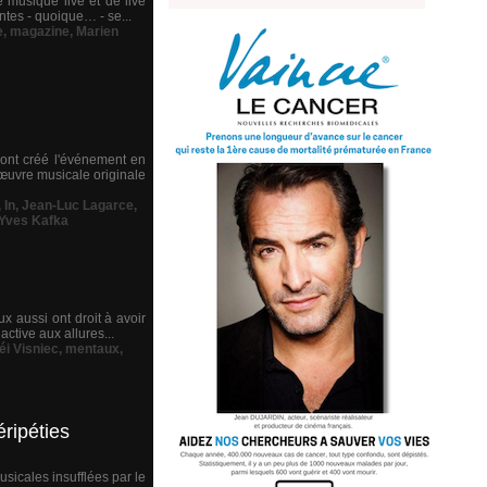
 musique live et de live
entes - quoique… - se...
e
,
magazine
,
Marien
 ont créé l'événement en
'œuvre musicale originale
,
In
,
Jean-Luc Lagarce
,
Yves Kafka
ux aussi ont droit à avoir
tive aux allures...
éi Visniec
,
mentaux
,
ripéties
usicales insufflées par le