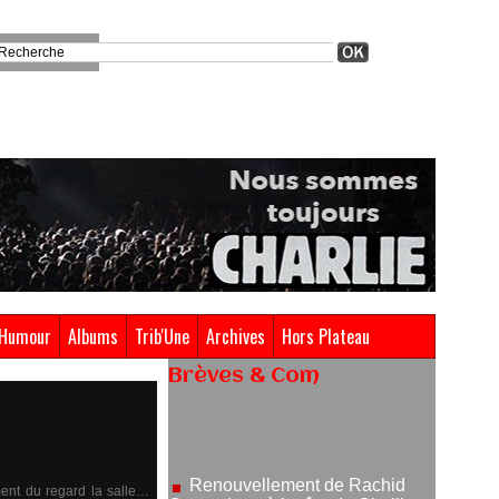
Humour
Albums
Trib'Une
Archives
Hors Plateau
Brèves & Com
Renouvellement de Rachid
Ouramdane à la tête de Chaillot-
Théâtre national de la danse
05/08/2026
ment du regard la salle…