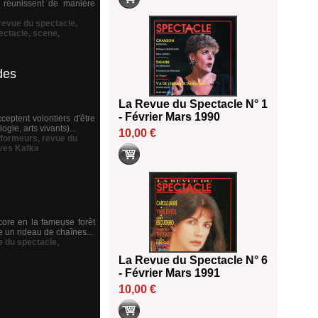
e réunissent de manière
 revue du spectacle
,
ectacle
,
scene
,
des
La Revue du Spectacle N° 1
- Février Mars 1990
ceptent volontiers d'être
gie, arts vivants)...
10,00 €
rformeurs
,
revue du
ves Kafka
ore en la fameuse forêt
e un rideau de chaînes...
e du spectacle
,
La Revue du Spectacle N° 6
- Février Mars 1991
10,00 €