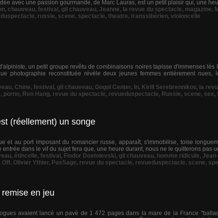
andée avec une passion gourmande, de Marc Lauras, est un petit plaisir qui, une heu
on
,
chauveau
,
festival
,
gil chauveau
,
Jeanne
,
la revue du spectacle
,
magazine
,
M
eduspectacle
,
russie
,
scene
,
spectacle
,
theatre
,
transsibérien
,
violoncelle
alpiniste, un petit groupe revêtu de combinaisons noires tapisse d'immenses lés 
ue photographie reconstituée révèle deux jeunes femmes entièrement nues, l
veau
,
Chine
,
festival
,
gil chauveau
,
Gogol Center
,
In
,
Kirill Serebrennikov
,
la rev
s
,
porno
,
Ren Hang
,
revue du spectacle
,
revueduspectacle
,
Russie
,
scene
,
sex
,
st (réellement) un songe
que et au port imposant du romancier russe, apparaît, s'immobilise, toise longue
e entrée dans le vif du sujet fera que, une heure durant, nous ne le quitterons pas un
veau
,
étincelle
,
festival
,
Fiodor Dostoïevski
,
gil chauveau
,
homme ridicule
,
Jean-
,
Off
,
Olivier Ythier
,
PasSage
,
revue du spectacle
,
revueduspectacle
,
scene
,
spe
 remise en jeu
logues avaient lancé un pavé de 1 472 pages dans la mare de la France "ballad