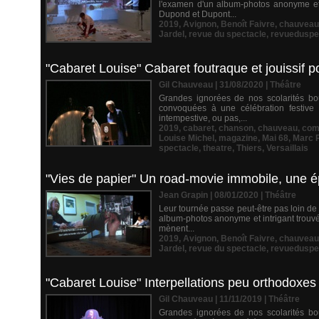
l'examen d'un album-photos anonyme et
Dupond et Dupont...
2019
,
Avignon
,
Benoît Faivre
,
chauveau
Jardel
,
revue du spectacle
,
revueduspe
"Cabaret Louise" Cabaret foutraque et jouissif po
Gil Chauveau | 31/08/2020
|
Théâtre
Grandes ignorées de nos scolarités bo
convoquées à une célébration festive e
intempestive, ou pas,...
2019
,
cabaret
,
chanson
,
chauveau
,
com
Louise Michel
,
magazine
,
Mai 68
,
Marc P
spectacle
,
theatre
,
Thiers
,
Versaillais
"Vies de papier" Un road-movie immobile, une é
Jean Grapin | 08/01/2020
|
Théâtre
Leur tournée passe peut-être pas loin de 
album-photos anonyme et intrigant trou
mènent...
2019
,
Avignon
,
Benoît Faivre
,
chauveau
Jardel
,
revue du spectacle
,
revueduspe
"Cabaret Louise" Interpellations peu orthodoxes
Gil Chauveau | 11/11/2019
|
Théâtre
Grandes ignorées de nos scolarités bo