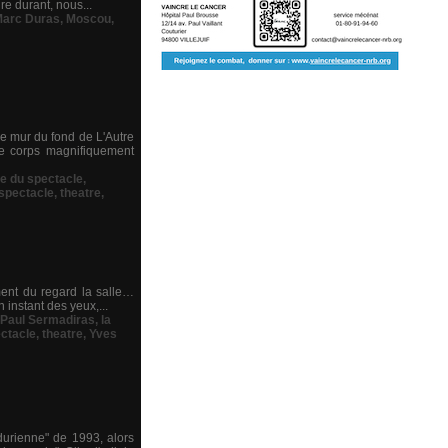
re durant, nous...
arc Duras
,
Moscou
,
le mur du fond de L'Autre
e corps magnifiquement
ue du spectacle
,
spectacle
,
theatre
,
ment du regard la salle…
 instant des yeux,...
Paul Sermadiras
,
la
ctacle
,
theatre
,
Yves
urienne" de 1993, alors