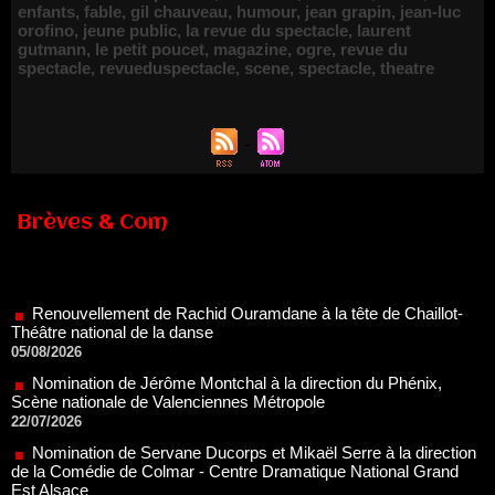
enfants
,
fable
,
gil chauveau
,
humour
,
jean grapin
,
jean-luc
orofino
,
jeune public
,
la revue du spectacle
,
laurent
gutmann
,
le petit poucet
,
magazine
,
ogre
,
revue du
spectacle
,
revueduspectacle
,
scene
,
spectacle
,
theatre
Brèves & Com
Renouvellement de Rachid Ouramdane à la tête de Chaillot-
Théâtre national de la danse
05/08/2026
Nomination de Jérôme Montchal à la direction du Phénix,
Scène nationale de Valenciennes Métropole
22/07/2026
Nomination de Servane Ducorps et Mikaël Serre à la direction
de la Comédie de Colmar - Centre Dramatique National Grand
Est Alsace
07/07/2026
Thomas Jolly et Laëtitia Guédon nommés à la direction du