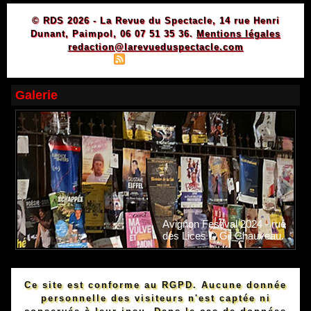
© RDS 2026 - La Revue du Spectacle, 14 rue Henri
Dunant, Paimpol, 06 07 51 35 36.
Mentions légales
redaction@larevueduspectacle.com
|
|
Plan du site
Syndication
Powered by WM
Galerie
Avignon Festival 2024 - rue
des Lices © Gil Chauveau.
Ce site est conforme au RGPD. Aucune donnée
personnelle des visiteurs n'est captée ni