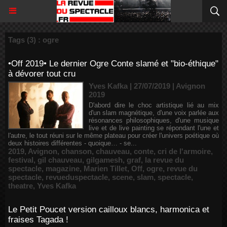
Tags (3) : ogre
•Off 2019• Le dernier Ogre Conte slamé et "bio-éthique"
à dévorer tout cru
Yves Kafka | 27/07/2019
|
Avignon
2019
D'abord dire le choc artistique lié au mix
d'un slam magnétique, d'une voix parlée aux
résonances philosophiques, d'une musique
live et de live painting se répondant l'une et
l'autre, le tout réuni sur le même plateau pour créer l'univers poétique où
deux histoires différentes - quoique… - se...
2019
,
Avignon
,
chanson
,
chauveau
,
conte
,
cri de l'armoire
,
festival
,
gil chauveau
,
gilgamesh
,
graf
,
la revue du
spectacle
,
magazine
,
Marien Tillet
,
Off
,
ogre
,
revue du
spectacle
,
revueduspectacle
,
scene
,
slam
,
spectacle
,
theatre
,
Yves Kafka
Le Petit Poucet version cailloux blancs, harmonica et
fraises Tagada !