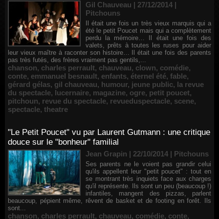
Gil Chauveau | 27/12/2014
|
Pitchouns
Il était une fois un très vieux marquis qui a
été le petit Poucet mais qui a complètement
perdu la mémoire… Il était une fois des
valets, prêts à toutes les ruses pour aider
leur vieux maître à raconter son histoire… Il était une fois des parents
pas très futés, des frères vraiment pas gentils,...
chanson
,
charles perrault
,
chauveau
,
clown
,
comédie
,
conte
,
emmanuel besnault
,
enfants
,
éternel été
,
fable
,
gérard gélas
,
gil chauveau
,
humour
,
jeune public
,
la revue
du spectacle
,
lucernaire
,
magazine
,
ogre
,
petit poucet
,
pitchoun
,
revue du spectacle
,
revueduspectacle
,
scene
,
spectacle
,
theatre
"Le Petit Poucet" vu par Laurent Gutmann : une critique
douce sur le "bonheur" familial
Jean Grapin | 22/10/2014
|
Pitchouns
Ses parents ne le voient pas grandir celui
qu'ils appellent leur "petit poucet" : tout en
se montrant très inquiets face aux charges
qu'il représente. Ils sont un peu (beaucoup !)
infantiles, mangent des pizzas, parlent
beaucoup, pépient même, rêvent de basket et de footing en forêt. Ils
sont...
chanson
,
charles perrault
,
chauveau
,
comédie
,
conte
,