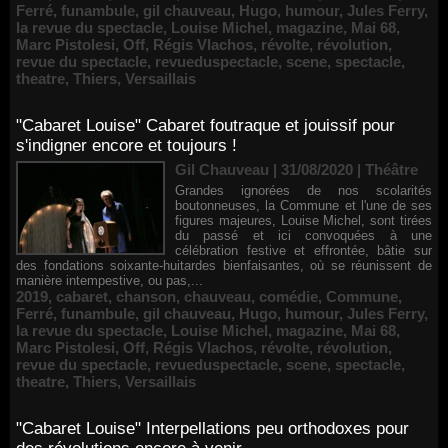
Ferré
,
funambule
,
gil chauveau
,
Hugo
,
humour
,
Jules Ferry
,
la revue du spectacle
,
Louise Michel
,
magazine
,
Mai 68
,
Marc Pistolesi
,
Off
,
Régis Vlachos
,
révolte
,
révolution
,
revue du spectacle
,
revueduspectacle
,
scene
,
spectacle
,
theatre
,
Thiers
,
Versaillais
"Cabaret Louise" Cabaret foutraque et jouissif pour
s'indigner encore et toujours !
Gil Chauveau | 31/08/2020
|
Théâtre
Grandes ignorées de nos scolarités
boutonneuses, la Commune et l'une de ses
figures majeures, Louise Michel, sont tirées
du passé et ici convoquées à une
célébration festive et effrontée, bâtie sur
des fondations soixante-huitardes bienfaisantes, où se réunissent de
manière intempestive, ou pas,...
2019
,
cabaret
,
chanson
,
chauveau
,
comédie
,
Commune
,
Ferré
,
funambule
,
gil chauveau
,
Hugo
,
humour
,
Jules Ferry
,
la revue du spectacle
,
Louise Michel
,
magazine
,
Mai 68
,
Marc Pistolesi
,
Off
,
Régis Vlachos
,
révolte
,
révolution
,
revue du spectacle
,
revueduspectacle
,
scene
,
spectacle
,
theatre
,
Thiers
,
Versaillais
"Cabaret Louise" Interpellations peu orthodoxes pour