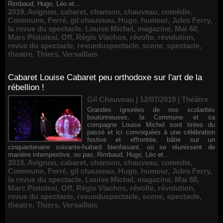
Rimbaud, Hugo, Léo et...
2019
,
Avignon
,
cabaret
,
chanson
,
chauveau
,
comédie
,
Commune
,
Ferré
,
gil chauveau
,
Hugo
,
humour
,
Jules Ferry
,
la revue du spectacle
,
Louise Michel
,
magazine
,
Mai 68
,
Marc Pistolesi
,
Off
,
Régis Vlachos
,
révolte
,
révolution
,
revue du spectacle
,
revueduspectacle
,
scene
,
spectacle
,
theatre
,
Thiers
,
Versaillais
Cabaret Louise Cabaret peu orthodoxe sur l'art de la
rébellion !
Gil Chauveau | 12/07/2019
|
Théâtre
Grandes ignorées de nos scolarités
boutonneuses, la Commune et sa
compagne Louise Michel sont tirées du
passé et ici convoquées à une célébration
festive et effrontée, bâtie sur un
cinquantenaire soixante-huitard bienfaisant, où se réunissent de
manière intempestive, ou pas, Rimbaud, Hugo, Léo et...
2019
,
Avignon
,
cabaret
,
chanson
,
chauveau
,
comédie
,
Commune
,
Ferré
,
gil chauveau
,
Hugo
,
humour
,
Jules Ferry
,
la revue du spectacle
,
Louise Michel
,
magazine
,
Mai 68
,
Marc Pistolesi
,
Off
,
Régis Vlachos
,
révolte
,
révolution
,
revue du spectacle
,
revueduspectacle
,
scene
,
spectacle
,
theatre
,
Thiers
,
Versaillais