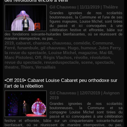
des révolutions encore à venir
Gil Chauveau | 11/11/2019
|
Théâtre
Grandes ignorées de nos scolarités
boutonneuses, la Commune et l'une de ses
figures majeures, Louise Michel, sont tirées
du passé et ici convoquées à une
célébration festive et effrontée, bâtie sur
des fondations soixante-huitardes bienfaisantes, où se réunissent de
manière intempestive, ou pas,...
2019
,
cabaret
,
chanson
,
chauveau
,
comédie
,
Commune
,
Ferré
,
funambule
,
gil chauveau
,
Hugo
,
humour
,
Jules Ferry
,
la revue du spectacle
,
Louise Michel
,
magazine
,
Mai 68
,
Marc Pistolesi
,
Off
,
Régis Vlachos
,
révolte
,
révolution
,
revue du spectacle
,
revueduspectacle
,
scene
,
spectacle
,
theatre
,
Thiers
,
Versaillais
•Off 2019• Cabaret Louise Cabaret peu orthodoxe sur
l'art de la rébellion
Gil Chauveau | 12/07/2019
|
Avignon
2019
Grandes ignorées de nos scolarités
boutonneuses, la Commune et sa
compagne Louise Michel sont tirées du
passé et ici convoquées à une célébration
festive et effrontée, bâtie sur un cinquantenaire soixante-huitard
bienfaisant, où se réunissent de manière intempestive, ou pas,