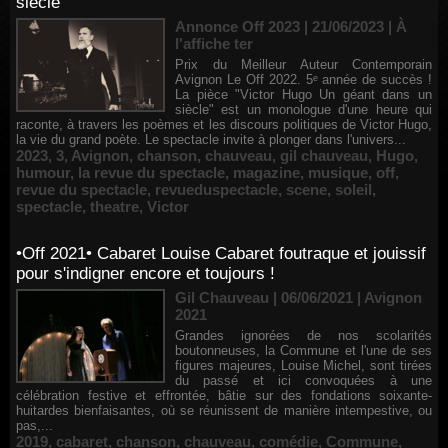
siècle"
Annonce Off 2023 | 21/06/2023
|
À
l'affiche ter
Prix du Meilleur Auteur Contemporain
Avignon Le Off 2022. 5ᵉ année de succès !
La pièce "Victor Hugo Un géant dans un
siècle" est un monologue d'une heure qui
raconte, à travers les poèmes et les discours politiques de Victor Hugo,
la vie du grand poète. Le spectacle invite à plonger dans l'univers...
2023
,
3
,
Avignon
,
chanson
,
chauveau
,
gil chauveau
,
Hugo
,
humour
,
la revue du spectacle
,
magazine
,
musique
,
off
,
revue du spectacle
,
revueduspectacle
,
scene
,
soleil
,
spectacle
,
theatre
,
Victor
•Off 2021• Cabaret Louise Cabaret foutraque et jouissif
pour s'indigner encore et toujours !
Gil Chauveau | 06/06/2021
|
Avignon
2021
Grandes ignorées de nos scolarités
boutonneuses, la Commune et l'une de ses
figures majeures, Louise Michel, sont tirées
du passé et ici convoquées à une
célébration festive et effrontée, bâtie sur des fondations soixante-
huitardes bienfaisantes, où se réunissent de manière intempestive, ou
pas,...
2019
,
cabaret
,
chanson
,
chauveau
,
comédie
,
Commune
,