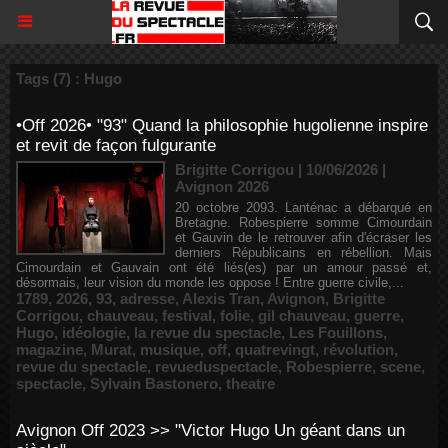
Tags (7) : Hugo
•Off 2026• "93" Quand la philosophie hugolienne inspire
et revit de façon fulgurante
Brigitte Corrigou | 10/06/2026
|
Avignon 2026
20 octobre 2093. Lanténac a débarqué en
Bretagne. Robespierre somme Cimourdain
et Gauvin de le retrouver afin d'écraser les
derniers Républicains en rébellion. Mais
Cimourdain et Gauvain ont été liés(es) par un amour passé et,
désormais, leur vision du monde les oppose ! Entre guerre civile,...
1789
,
2026
,
93
,
adresse
,
Alexis Tran
,
Avignon
,
Brigitte
Corrigou
,
chauveau
,
festival
,
folie
,
gil chauveau
,
guerre
,
Hugo
,
idéologie
,
la revue du spectacle
,
Les Fouillons
,
magazine
,
Murat
,
musique
,
off
,
quatrevingt
,
révolution
,
revue du spectacle
,
revueduspectacle
,
Robespierre
,
scene
,
spectacle
,
Sylvain Bastonero
,
theatre
Avignon Off 2023 >> "Victor Hugo Un géant dans un