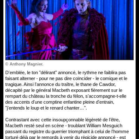
© Anthony Magnier.
D'emblée, le ton "délirant" annoncé, le rythme ne faiblira pas
faisant alterner - pour ne pas dire coïncider - le comique et le
tragique. Ainsi l'annonce du traître, le thane de Cawdor,
décapité par le général Macbeth exposant fièrement sur le
rempart du château la tronche du félon, s'accompagne-t-elle
des accents d'une comptine enfantine pleine d'entrain,
"j'entends le loup et le renard chanter…".
Contrastant avec cette insoupçonnable légèreté de l'être,
Macbeth resté seul en scène - troublant William Mesguich
passant du registre du guerrier triomphant à celui de l'homme
torturé déjà par le remords à venir du régicide annoncé - est