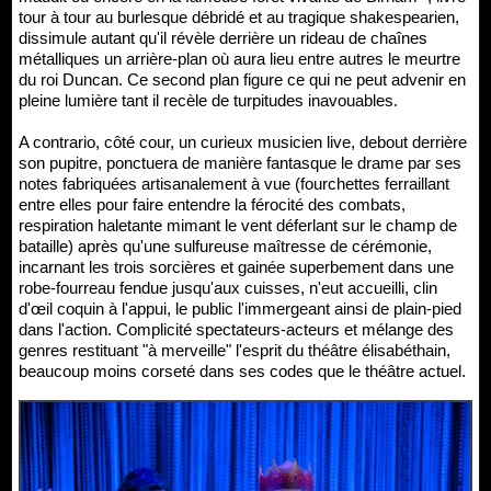
tour à tour au burlesque débridé et au tragique shakespearien,
dissimule autant qu'il révèle derrière un rideau de chaînes
métalliques un arrière-plan où aura lieu entre autres le meurtre
du roi Duncan. Ce second plan figure ce qui ne peut advenir en
pleine lumière tant il recèle de turpitudes inavouables.
A contrario, côté cour, un curieux musicien live, debout derrière
son pupitre, ponctuera de manière fantasque le drame par ses
notes fabriquées artisanalement à vue (fourchettes ferraillant
entre elles pour faire entendre la férocité des combats,
respiration haletante mimant le vent déferlant sur le champ de
bataille) après qu'une sulfureuse maîtresse de cérémonie,
incarnant les trois sorcières et gainée superbement dans une
robe-fourreau fendue jusqu'aux cuisses, n'eut accueilli, clin
d'œil coquin à l'appui, le public l'immergeant ainsi de plain-pied
dans l'action. Complicité spectateurs-acteurs et mélange des
genres restituant "à merveille" l'esprit du théâtre élisabéthain,
beaucoup moins corseté dans ses codes que le théâtre actuel.