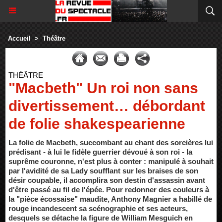
Accueil
>
Théâtre
THÉÂTRE
"Macbeth" Un roi non sans
divertissement… débordant
de folie shakespearienne
La folie de Macbeth, succombant au chant des sorcières lui
prédisant - à lui le fidèle guerrier dévoué à son roi - la
suprême couronne, n'est plus à conter : manipulé à souhait
par l'avidité de sa Lady soufflant sur les braises de son
désir coupable, il accomplira son destin d'assassin avant
d'être passé au fil de l'épée. Pour redonner des couleurs à
la "pièce écossaise" maudite, Anthony Magnier a habillé de
rouge incandescent sa scénographie et ses acteurs,
desquels se détache la figure de William Mesguich en