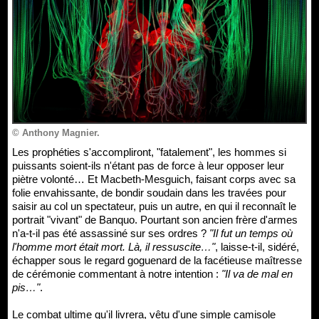
© Anthony Magnier.
Les prophéties s'accompliront, "fatalement", les hommes si
puissants soient-ils n'étant pas de force à leur opposer leur
piètre volonté… Et Macbeth-Mesguich, faisant corps avec sa
folie envahissante, de bondir soudain dans les travées pour
saisir au col un spectateur, puis un autre, en qui il reconnaît le
portrait "vivant" de Banquo. Pourtant son ancien frère d'armes
n'a-t-il pas été assassiné sur ses ordres ?
"Il fut un temps où
l'homme mort était mort. Là, il ressuscite…"
, laisse-t-il, sidéré,
échapper sous le regard goguenard de la facétieuse maîtresse
de cérémonie commentant à notre intention :
"Il va de mal en
pis…"
.
Le combat ultime qu'il livrera, vêtu d'une simple camisole