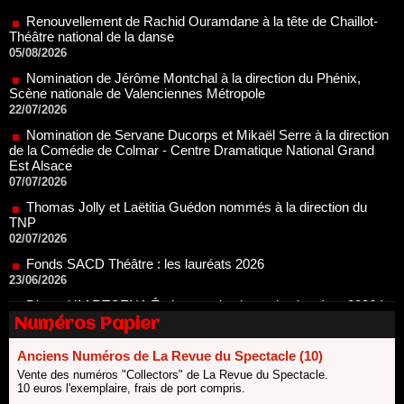
Nomination de Jérôme Montchal à la direction du Phénix,
Scène nationale de Valenciennes Métropole
22/07/2026
Nomination de Servane Ducorps et Mikaël Serre à la direction
de la Comédie de Colmar - Centre Dramatique National Grand
Est Alsace
07/07/2026
Thomas Jolly et Laëtitia Guédon nommés à la direction du
TNP
02/07/2026
Fonds SACD Théâtre : les lauréats 2026
23/06/2026
Dispositif ARTCENA Écrire pour le cirque, les lauréats 2026 !
20/06/2026
Le palmarès des prix SACD 2026
18/06/2026
Numéros Papier
Les 10 lauréats du Fonds Grandes Formes Théâtre 2026
SACD
13/06/2026
Anciens Numéros de La Revue du Spectacle (10)
Vente des numéros "Collectors" de La Revue du Spectacle.
Nomination de Nathalie Garraud et Olivier Saccomano à la
10 euros l'exemplaire, frais de port compris.
direction du Théâtre de Gennevilliers - CDN