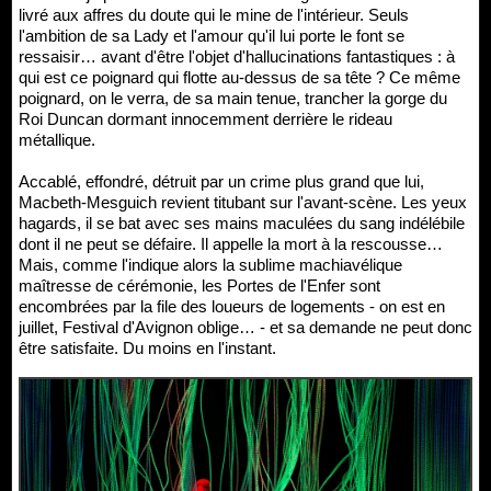
livré aux affres du doute qui le mine de l'intérieur. Seuls
l'ambition de sa Lady et l'amour qu'il lui porte le font se
ressaisir… avant d'être l'objet d'hallucinations fantastiques : à
qui est ce poignard qui flotte au-dessus de sa tête ? Ce même
poignard, on le verra, de sa main tenue, trancher la gorge du
Roi Duncan dormant innocemment derrière le rideau
métallique.
Accablé, effondré, détruit par un crime plus grand que lui,
Macbeth-Mesguich revient titubant sur l'avant-scène. Les yeux
hagards, il se bat avec ses mains maculées du sang indélébile
dont il ne peut se défaire. Il appelle la mort à la rescousse…
Mais, comme l'indique alors la sublime machiavélique
maîtresse de cérémonie, les Portes de l'Enfer sont
encombrées par la file des loueurs de logements - on est en
juillet, Festival d'Avignon oblige… - et sa demande ne peut donc
être satisfaite. Du moins en l'instant.