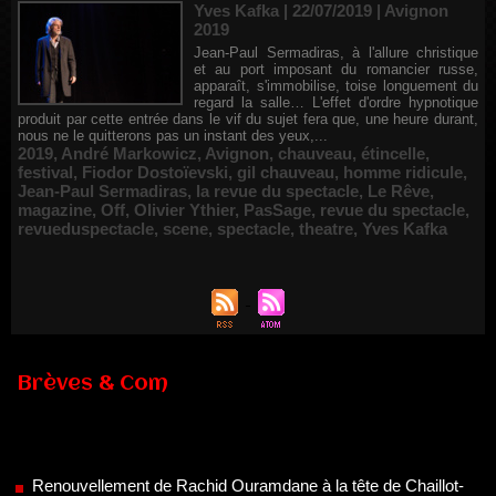
Yves Kafka | 22/07/2019
|
Avignon
2019
Jean-Paul Sermadiras, à l'allure christique
et au port imposant du romancier russe,
apparaît, s'immobilise, toise longuement du
regard la salle… L'effet d'ordre hypnotique
produit par cette entrée dans le vif du sujet fera que, une heure durant,
nous ne le quitterons pas un instant des yeux,...
2019
,
André Markowicz
,
Avignon
,
chauveau
,
étincelle
,
festival
,
Fiodor Dostoïevski
,
gil chauveau
,
homme ridicule
,
Jean-Paul Sermadiras
,
la revue du spectacle
,
Le Rêve
,
magazine
,
Off
,
Olivier Ythier
,
PasSage
,
revue du spectacle
,
revueduspectacle
,
scene
,
spectacle
,
theatre
,
Yves Kafka
Brèves & Com
Renouvellement de Rachid Ouramdane à la tête de Chaillot-
Théâtre national de la danse
05/08/2026