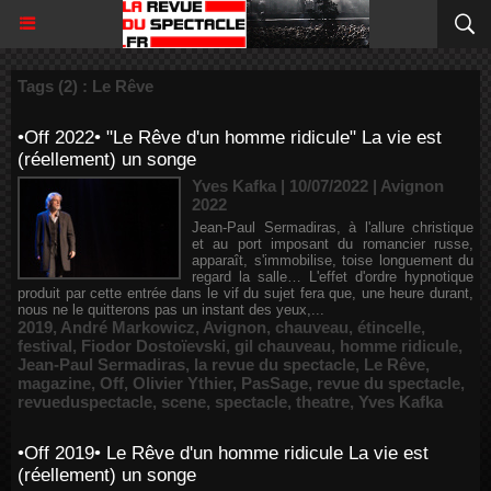
Tags (2) : Le Rêve
•Off 2022• "Le Rêve d'un homme ridicule" La vie est
(réellement) un songe
Yves Kafka | 10/07/2022
|
Avignon
2022
Jean-Paul Sermadiras, à l'allure christique
et au port imposant du romancier russe,
apparaît, s'immobilise, toise longuement du
regard la salle… L'effet d'ordre hypnotique
produit par cette entrée dans le vif du sujet fera que, une heure durant,
nous ne le quitterons pas un instant des yeux,...
2019
,
André Markowicz
,
Avignon
,
chauveau
,
étincelle
,
festival
,
Fiodor Dostoïevski
,
gil chauveau
,
homme ridicule
,
Jean-Paul Sermadiras
,
la revue du spectacle
,
Le Rêve
,
magazine
,
Off
,
Olivier Ythier
,
PasSage
,
revue du spectacle
,
revueduspectacle
,
scene
,
spectacle
,
theatre
,
Yves Kafka
•Off 2019• Le Rêve d'un homme ridicule La vie est
(réellement) un songe