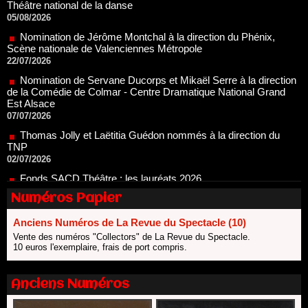
Nomination de Jérôme Montchal à la direction du Phénix,
Scène nationale de Valenciennes Métropole
22/07/2026
Nomination de Servane Ducorps et Mikaël Serre à la direction
de la Comédie de Colmar - Centre Dramatique National Grand
Est Alsace
07/07/2026
Thomas Jolly et Laëtitia Guédon nommés à la direction du
TNP
02/07/2026
Fonds SACD Théâtre : les lauréats 2026
23/06/2026
Dispositif ARTCENA Écrire pour le cirque, les lauréats 2026 !
20/06/2026
Numéros Papier
Le palmarès des prix SACD 2026
Anciens Numéros de La Revue du Spectacle (10)
18/06/2026
Vente des numéros "Collectors" de La Revue du Spectacle.
Les 10 lauréats du Fonds Grandes Formes Théâtre 2026
10 euros l'exemplaire, frais de port compris.
SACD
13/06/2026
Anciens Numéros
Nomination de Nathalie Garraud et Olivier Saccomano à la
direction du Théâtre de Gennevilliers - CDN