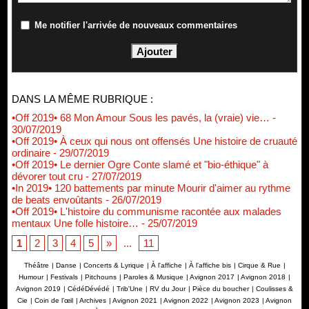
Me notifier l'arrivée de nouveaux commentaires
DANS LA MÊME RUBRIQUE :
•Off 2019• 68 Mon Amour Sous les pavés, la (vraie) vie…
-
30/07/2019
•Off 2019• À ceux qui nous ont offensés Une histoire de cruauté
ordinaire
- 29/07/2019
•Off 2019• Le dernier Ogre Conte slamé et "bio-éthique" à
dévorer tout cru
- 27/07/2019
•In 2019• 120 battements par minute Mourir d'aimer au rythme
de beats envoûtants
- 26/07/2019
•Off 2019• L'histoire du communisme racontée aux malades
mentaux Une folle histoire…
- 25/07/2019
1
2
3
4
5
»
...
11
Théâtre
|
Danse
|
Concerts & Lyrique
|
À l'affiche
|
À l'affiche bis
|
Cirque & Rue
|
Humour
|
Festivals
|
Pitchouns
|
Paroles & Musique
|
Avignon 2017
|
Avignon 2018
|
Avignon 2019
|
CédéDévédé
|
Trib'Une
|
RV du Jour
|
Pièce du boucher
|
Coulisses &
Cie
|
Coin de l’œil
|
Archives
|
Avignon 2021
|
Avignon 2022
|
Avignon 2023
|
Avignon