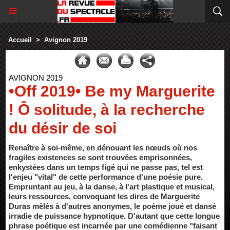
Accueil
>
Avignon 2019
AVIGNON 2019
•Off 2019• Be my Marguerite
! Ô solitude, à la recherche
du désir de soi
Renaître à soi-même, en dénouant les nœuds où nos
fragiles existences se sont trouvées emprisonnées,
enkystées dans un temps figé qui ne passe pas, tel est
l'enjeu "vital" de cette performance d'une poésie pure.
Empruntant au jeu, à la danse, à l'art plastique et musical,
leurs ressources, convoquant les dires de Marguerite
Duras mêlés à d'autres anonymes, le poème joué et dansé
irradie de puissance hypnotique. D'autant que cette longue
phrase poétique est incarnée par une comédienne "faisant