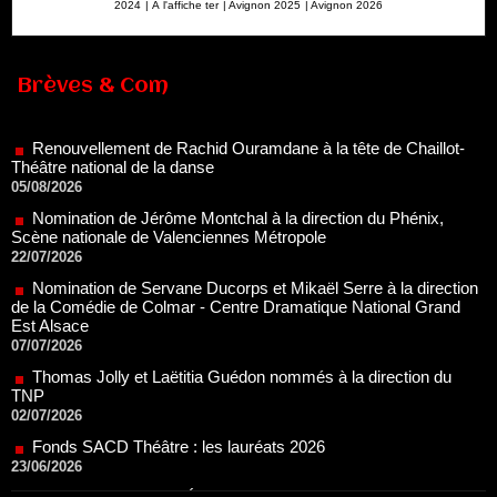
2024
|
À l'affiche ter
|
Avignon 2025
|
Avignon 2026
Renouvellement de Rachid Ouramdane à la tête de Chaillot-
Théâtre national de la danse
Brèves & Com
05/08/2026
Nomination de Jérôme Montchal à la direction du Phénix,
Scène nationale de Valenciennes Métropole
22/07/2026
Nomination de Servane Ducorps et Mikaël Serre à la direction
de la Comédie de Colmar - Centre Dramatique National Grand
Est Alsace
07/07/2026
Thomas Jolly et Laëtitia Guédon nommés à la direction du
TNP
02/07/2026
Fonds SACD Théâtre : les lauréats 2026
23/06/2026
Dispositif ARTCENA Écrire pour le cirque, les lauréats 2026 !
20/06/2026
Le palmarès des prix SACD 2026
18/06/2026