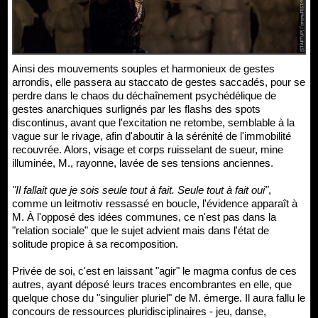
Ainsi des mouvements souples et harmonieux de gestes
arrondis, elle passera au staccato de gestes saccadés, pour se
perdre dans le chaos du déchaînement psychédélique de
gestes anarchiques surlignés par les flashs des spots
discontinus, avant que l'excitation ne retombe, semblable à la
vague sur le rivage, afin d'aboutir à la sérénité de l'immobilité
recouvrée. Alors, visage et corps ruisselant de sueur, mine
illuminée, M., rayonne, lavée de ses tensions anciennes.
"Il fallait que je sois seule tout à fait. Seule tout à fait oui"
,
comme un leitmotiv ressassé en boucle, l'évidence apparaît à
M. À l'opposé des idées communes, ce n'est pas dans la
"relation sociale" que le sujet advient mais dans l'état de
solitude propice à sa recomposition.
Privée de soi, c'est en laissant "agir" le magma confus de ces
autres, ayant déposé leurs traces encombrantes en elle, que
quelque chose du "singulier pluriel" de M. émerge. Il aura fallu le
concours de ressources pluridisciplinaires - jeu, danse,