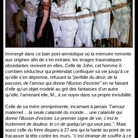
Immergé dans ce bain post-amniotique où la mémoire remonte
aux origines afin de s'en extraire, les images traumatiques
obsédantes revivent en elles. Celle de John, cet homme ô
combien séducteur qui prétendait confisquer sa vie jusqu'à ce
qu'elle s'en déprenne, refusant la
"perfidie du désir, de la
passion, de l'amour qui donne l'illusion d'exister"
en ne faisant
d'elle qu'un objet modelé au gré des fantaisies d'un autre
qu'elle, l'amenant elle, M., à se noyer dans sa propre invisibilité.
Celle de sa mère omniprésente, incarnant à jamais
"l'amour
maternel… la seule calamité du monde… une calamité qui
donne l'illusion d'exister. Le premier signe de vie, c'est le
hurlement de douleur, le cri de quelqu'un qui veut pas.".
Mais
aussi celle du frère disparu à 27 ans qui la hante au point de se
fracasser la tête contre les murs,
"c'est étrange de souffrir à ce