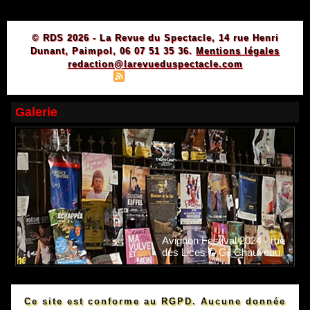
© RDS 2026 - La Revue du Spectacle, 14 rue Henri
Dunant, Paimpol, 06 07 51 35 36.
Mentions légales
redaction@larevueduspectacle.com
|
|
Plan du site
Syndication
Powered by WM
Galerie
Avignon Festival 2024 - rue
des Lices © Gil Chauveau.
Ce site est conforme au RGPD. Aucune donnée