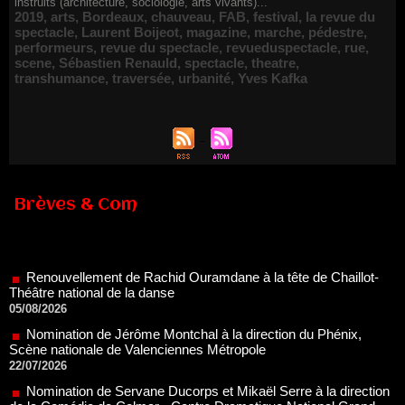
instruits (architecture, sociologie, arts vivants)...
2019
,
arts
,
Bordeaux
,
chauveau
,
FAB
,
festival
,
la revue du
spectacle
,
Laurent Boijeot
,
magazine
,
marche
,
pédestre
,
performeurs
,
revue du spectacle
,
revueduspectacle
,
rue
,
scene
,
Sébastien Renauld
,
spectacle
,
theatre
,
transhumance
,
traversée
,
urbanité
,
Yves Kafka
Brèves & Com
Renouvellement de Rachid Ouramdane à la tête de Chaillot-
Théâtre national de la danse
05/08/2026
Nomination de Jérôme Montchal à la direction du Phénix,
Scène nationale de Valenciennes Métropole
22/07/2026
Nomination de Servane Ducorps et Mikaël Serre à la direction
de la Comédie de Colmar - Centre Dramatique National Grand
Est Alsace
07/07/2026