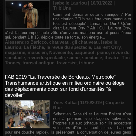
Isabelle Lauriou | 10/01/2022
|
Trib'Une
Comment démarrer cette chronique ? Par
une citation ? "Un seul être vous manque et
tout est dépeuplé", Lamartine. Oui ! Qu'en
dirait Laurent Orry ? Ah ! Oui. Laurent Orry,
c'est l'acteur impeccable vêtu d'un vieux manteau usé et poussiéreux
qui, pendant 1 h 15, déploie toute sa force, son énergie...
Alessandro Baricco
,
chauveau
,
gil chauveau
,
Isabelle
Lauriou
,
La Flèche
,
la revue du spectacle
,
Laurent Orry
,
magazine
,
musicien
,
Novecento
,
paquebot
,
piano
,
revue du
spectacle
,
revueduspectacle
,
scene
,
spectacle
,
theatre
,
Tim
Tooney
,
transatlantique
,
traversée
,
tribune
FAB 2019 "La Traversée de Bordeaux Métropole"
Transhumance artistique en milieu ordinaire ou éloge
des déplacements doux sur fond d'urbanités "à
dévoiler"
Yves Kafka | 11/10/2019
|
Cirque &
Rue
Sébastien Renauld et Laurent Boijeot n'ont
rien à première vue d'agents subversifs.
Propres sur eux (chaque soir, ils acceptent
volontiers d'être accueillis chez l'habitant
pour une douche rapide), ils présentent la conversation de jeunes gens