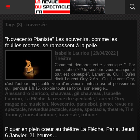
Tags (3) : traversée
"Novecento Pianiste" Les souvenirs, comme les
feuilles mortes, se ramassent à la pelle
Isabelle Lauriou | 29/04/2022
|
Théâtre
Comment démarrer cette chronique ? Par
une citation ? "Un seul être vous manque et
tout est dépeuplé", Lamartine. Oui ! Qu'en
dirait Laurent Orry ? Ah ! Oui. Laurent Orry,
c'est l'acteur impeccable vêtu d'un vieux manteau usé et poussiéreux
qui, pendant 1 h 15, déploie toute sa force, son énergie...
Alessandro Baricco
,
chauveau
,
gil chauveau
,
Isabelle
Lauriou
,
La Flèche
,
la revue du spectacle
,
Laurent Orry
,
magazine
,
musicien
,
Novecento
,
paquebot
,
piano
,
revue du
spectacle
,
revueduspectacle
,
scene
,
spectacle
,
theatre
,
Tim
Tooney
,
transatlantique
,
traversée
,
tribune
Piquer en plein cœur au théâtre La Flèche, Paris, Jeudi
6 Janvier, 21 heures…