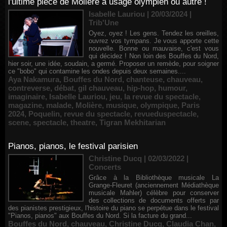
l'ultime pièce de Molière à usage olympien ou autre !
Isabelle Lauriou | 20/03/2024
|
Trib'Une
Oyez, oyez ! Les gens. Tendez les oreilles,
ouvrez vos tympans. Je vous apporte cette
nouvelle. Bonne ou mauvaise, c'est vous
qui décidez ! Non loin des Bouffes du Nord,
hier soir, une idée, soudain, a germé. Proposer un remède, pour soigner
ce "bobo" qui contamine les ondes depuis deux semaines....
Aya Nakamura
,
Bouffes du Nord
,
chanteuse
,
chauveau
,
contreverse
,
débat
,
gil chauveau
,
hip-hop
,
humour
,
imaginaire
,
Isabelle Lauriou
,
jeu
,
la revue du spectacle
,
magazine
,
malade
,
Molière
,
musique
,
olympique
,
Paris
2024
,
Poquelin
,
revue du spectacle
,
revueduspectacle
,
scene
,
spectacle
,
theatre
,
Tigran Mekhitarian
Pianos, pianos, le festival parisien
Christine Ducq | 02/03/2022
|
Concerts
Grâce à la Bibliothèque musicale La
Grange-Fleuret (anciennement Médiathèque
musicale Mahler) célèbre pour conserver
des collections de documents offerts par
des pianistes prestigieux, l'histoire du piano se perpétue dans le festival
"Pianos, pianos" aux Bouffes du Nord. Si la facture du grand...
Bouffes du Nord
,
chauveau
,
Christine Ducq
,
Claudia Chan
,