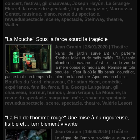
concert
,
festival
,
gil chauveau
,
Joseph Haydn
,
La Grange-
Fleuret
,
la revue du spectacle
,
Ligeti
,
magazine
,
Maroussia
Gentet
,
musique
,
piano
,
revue du spectacle
,
revueduspectacle
,
scene
,
spectacle
,
Steinway
,
theatre
,
Walter
"La Mouche" Sous la farce sourd la tragédie
Jean Grapin | 28/01/2020
|
Théâtre
Nains de jardin surveillant un parterre
d'herbes folles et de radis mêlés. Télé, table
pliante et caravane : c'est le lieu de vie de
la mère obèse et médisante. Remise en tôle
ondulée : c'est là où le fils benêt, gourdiflot,
passe tout son temps à bricoler son laboratoire. Ajoutons un chien...
Bouffes du Nord
,
chauveau
,
Christian Hecq
,
comédie
,
expérience
,
famille
,
farce
,
fils
,
George Langelaan
,
gil
chauveau
,
horreur
,
humour
,
Jean Grapin
,
La Mouche
,
la
revue du spectacle
,
magazine
,
mère
,
revue du spectacle
,
revueduspectacle
,
scene
,
spectacle
,
theatre
,
Valérie Lesort
"La Fin de l'homme rouge" Une mise à nu rigoureuse,
lisible et… terriblement vivante
Jean Grapin | 18/09/2019
|
Théâtre
Le règne de l'empire soviétique aura duré