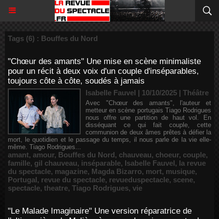
Tags (6) : Bouffes du Nord
"Chœur des amants" Une mise en scène minimaliste
pour un récit à deux voix d'un couple d'inséparables,
toujours côte à côte, soudés à jamais
Isabelle Fauvel | 10/10/2025
|
Théâtre
Avec "Chœur des amants", l'auteur et
metteur en scène portugais Tiago Rodrigues
nous offre une partition de haut vol. En
disséquant ce qui fait couple, cette
communion de deux âmes prêtes à défier la
mort, le quotidien et le passage du temps, il nous parle de la vie elle-
même. Tiago Rodrigues...
amant
,
amour
,
Bouffes du Nord
,
chauveau
,
choeur
,
couple
,
famille
,
gil chauveau
,
inséparable
,
Isabelle Fauvel
,
la revue
du spectacle
,
magazine
,
Magda Bizarro
,
mort
,
musique
,
Portugal
,
revue du spectacle
,
revueduspectacle
,
scene
,
spectacle
,
theatre
,
Tiago Rodrigues
,
vie
"Le Malade Imaginaire" Une version réparatrice de