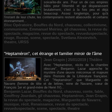
soixante-dix ans. Pour un de ces empires
bâtis pour l'éternité et qui disparaissent
brutalement, c'est à la fois peu et déjà
beaucoup. Assez longtemps, pour qu'à
l'instant de leur chute, les contemporains restent abasourdis et certains
étonnamment...
Bloc Opératoire
,
Bouffes du Nord
,
chauveau
,
collectivisme
,
communisme
,
Emmanuel Meirieu
,
gil chauveau
,
la revue du
spectacle
,
magazine
,
revue du spectacle
,
revueduspectacle
,
rouge
,
Russie
,
scene
,
spectacle
,
Svetlana Alexievitch
,
theatre
,
URSS
"Heptaméron", cet étrange et familier miroir de l'âme
Jean Grapin | 25/01/2019
|
Théâtre
Avec "Heptaméron, récits de la chambre
obscure", Benjamin Lazar approche le
mystère d'une œuvre méconnue et majeure
dans l'histoire de la Littérature française.
Cet "Heptaméron" que Marguerite de
Navarre (femme de tête et de lettres, reine de Navarre, sœur de
François 1er et grand-mère de Henri IV)...
Benjamin Lazar
,
Bouffes du Nord
,
chauveau
,
conte
,
fable
,
Geoffroy Jourdain
,
gil chauveau
,
Heptaméron
,
Jean Grapin
,
la revue du spectacle
,
magazine
,
Marguerite de Navarre
,
musique
,
récit
,
Renaissance
,
revue du spectacle
,
revueduspectacle
,
scene
,
spectacle
,
theatre