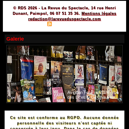
© RDS 2026 - La Revue du Spectacle, 14 rue Henri
Dunant, Paimpol, 06 07 51 35 36.
Mentions légales
redaction@larevueduspectacle.com
|
|
Plan du site
Syndication
Powered by WM
Galerie
Avignon Festival 2024 - rue
des Lices © Gil Chauveau.
Ce site est conforme au RGPD. Aucune donnée
personnelle des visiteurs n'est captée ni
conservée à leur insu. Dans le cas de données