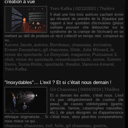
création à vue
Yves Kafka | 02/12/2021
|
Théâtre
Il était une fois trois autrices sachant écrire
qui rêvaient de prendre de la (h)auteur par
rapport à leur quotidien d'écrivaines (plaisir
solitaire pouvant vite déboucher sur le
syndrome de la crampe de l'écrivain) en se
mettant au défi de produire un récit collectif en temps réel, composé au
vu...
Aurore Jacob
,
autrice
,
Bordeaux
,
chauveau
,
écrivaine
,
Erwan Daouphars
,
gil chauveau
,
Glob
,
Julie Ménard
,
la
revue du spectacle
,
Le Denysiak
,
magazine
,
Puissance 3
,
récit
,
revue du spectacle
,
revueduspectacle
,
scene
,
Solenn
Denis
,
Sonia Ristic
,
spectacle
,
theatre
,
Vanessa Amaral
,
Yves Kafka
"Inoxydables"… L'exil ? Et si c'était nous demain !
Gil Chauveau | 04/04/2019
|
Théâtre
Et si demain les exilés, c'était nous. L'exil
n'a pas obligatoirement de couleur (de
peau), de causes stéréotypées (guerre,
génocide, famine, catastrophes naturelles,
etc.), de pays désignés ou d'appartenance
ethnique stigmatisée… Si c'était nous, alors peut-être comprendrions-
nous mieux ce qui...
chanson
,
chauveau
,
exil
,
fuite
,
gil chauveau
,
guerre
,