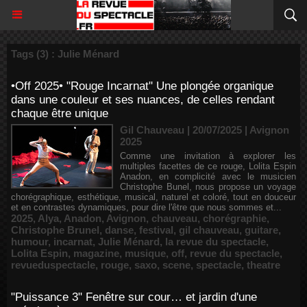
Tags (3) : Julie Ménard
•Off 2025• "Rouge Incarnat" Une plongée organique
dans une couleur et ses nuances, de celles rendant
chaque être unique
Gil Chauveau | 20/07/2025
|
Avignon
2025
Comme une invitation à explorer les
multiples facettes de ce rouge, Lolita Espin
Anadon, en complicité avec le musicien
Christophe Bunel, nous propose un voyage
chorégraphique, esthétique, musical, naturel et coloré, tout en douceur
et en contrastes dynamiques, pour dire l'être que nous sommes et...
2025
,
Alya
,
Anadon
,
Avignon
,
chauveau
,
chorégraphie
,
Christophe Brunel
,
danse
,
festival
,
gil chauveau
,
guitare
,
humour
,
incarnat
,
Julie Ménard
,
la revue du spectacle
,
Lolita Espin
,
magazine
,
musique
,
off
,
revue du spectacle
,
revueduspectacle
,
rouge
,
saxo
,
scene
,
spectacle
,
theatre
"Puissance 3" Fenêtre sur cour… et jardin d'une