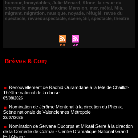
humour
,
Inoxydables
,
Julie Ménard
,
Klone
,
la revue du
spectacle
,
magazine
,
Maxime Mansion
,
mer
,
métal
,
Mia
,
migrant
,
migration
,
musique
,
noyade
,
réfugié
,
revue du
spectacle
,
revueduspectacle
,
scene
,
Sil
,
spectacle
,
theatre
Brèves & Com
Renouvellement de Rachid Ouramdane à la tête de Chaillot-
Théâtre national de la danse
05/08/2026
Nomination de Jérôme Montchal à la direction du Phénix,
Scène nationale de Valenciennes Métropole
22/07/2026
Nomination de Servane Ducorps et Mikaël Serre à la direction
de la Comédie de Colmar - Centre Dramatique National Grand
Est Alsace
07/07/2026
Thomas Jolly et Laëtitia Guédon nommés à la direction du