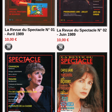
18/06/2026
Les 10 lauréats du Fonds Grandes Formes Théâtre 2026
SACD
13/06/2026
Nomination de Nathalie Garraud et Olivier Saccomano à la
La Revue du Spectacle N° 01
direction du Théâtre de Gennevilliers - CDN
La Revue du Spectacle N° 02
- Avril 1989
- Juin 1989
13/06/2026
10,00 €
10,00 €
Dispositif SACD Auteurs d'espaces : les lauréats 2026
18/03/2026