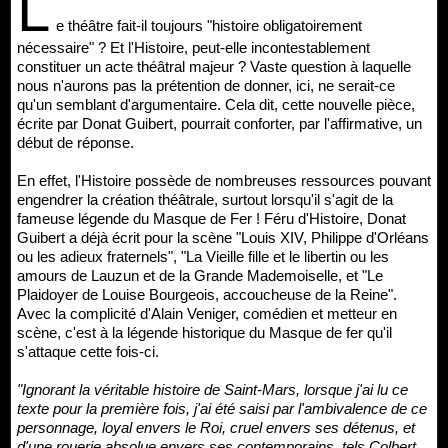
L
e théâtre fait-il toujours "histoire obligatoirement
nécessaire" ? Et l'Histoire, peut-elle incontestablement
constituer un acte théâtral majeur ? Vaste question à laquelle
nous n'aurons pas la prétention de donner, ici, ne serait-ce
qu'un semblant d'argumentaire. Cela dit, cette nouvelle pièce,
écrite par Donat Guibert, pourrait conforter, par l'affirmative, un
début de réponse.
En effet, l'Histoire possède de nombreuses ressources pouvant
engendrer la création théâtrale, surtout lorsqu'il s'agit de la
fameuse légende du Masque de Fer ! Féru d'Histoire, Donat
Guibert a déjà écrit pour la scène "Louis XIV, Philippe d'Orléans
ou les adieux fraternels", "La Vieille fille et le libertin ou les
amours de Lauzun et de la Grande Mademoiselle, et "Le
Plaidoyer de Louise Bourgeois, accoucheuse de la Reine".
Avec la complicité d'Alain Veniger, comédien et metteur en
scène, c'est à la légende historique du Masque de fer qu'il
s'attaque cette fois-ci.
"Ignorant la véritable histoire de Saint-Mars, lorsque j'ai lu ce
texte pour la première fois, j'ai été saisi par l'ambivalence de ce
personnage, loyal envers le Roi, cruel envers ses détenus, et
d'une rouerie absolue envers ses contemporains, tels Colbert