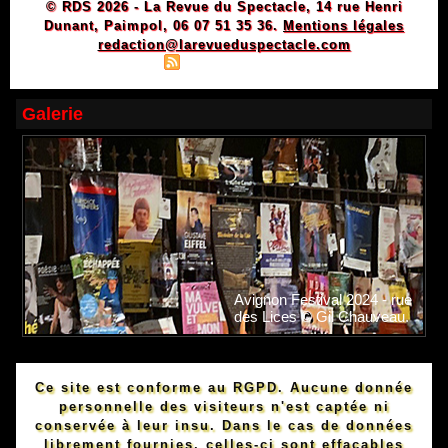
© RDS 2026 - La Revue du Spectacle, 14 rue Henri
Dunant, Paimpol, 06 07 51 35 36.
Mentions légales
redaction@larevueduspectacle.com
|
|
Plan du site
Syndication
Powered by WM
Galerie
Avignon Festival 2024 - rue
des Lices © Gil Chauveau.
Ce site est conforme au RGPD. Aucune donnée
personnelle des visiteurs n'est captée ni
conservée à leur insu. Dans le cas de données
librement fournies, celles-ci sont effaçables