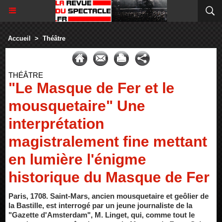
Accueil
>
Théâtre
THÉÂTRE
"Le Masque de Fer et le
mousquetaire" Une
interprétation
magistralement fine mettant
en lumière l'énigme
historique du Masque de Fer
Paris, 1708. Saint-Mars, ancien mousquetaire et geôlier de
la Bastille, est interrogé par un jeune journaliste de la
"Gazette d'Amsterdam", M. Linget, qui, comme tout le