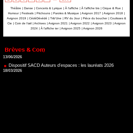
Théâtre
|
Danse
|
Concerts & Lyrique
|
À l'affiche
|
À l'affiche bis
|
Cirque & Rue
|
Humour
|
Festivals
|
Pitchouns
|
Paroles & Musique
|
Avignon 2017
|
Avignon 2018
|
Avignon 2019
|
CédéDévédé
|
Trib'Une
|
RV du Jour
|
Pièce du boucher
|
Coulisses &
Cie
|
Coin de l’œil
|
Archives
|
Avignon 2021
|
Avignon 2022
|
Avignon 2023
|
Avignon
2024
|
À l'affiche ter
|
Avignon 2025
|
Avignon 2026
Brèves & Com