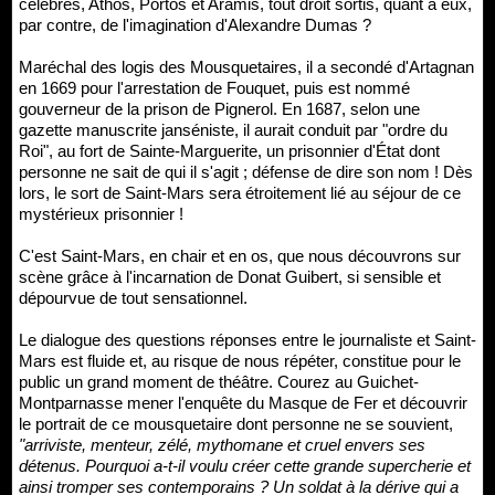
célèbres, Athos, Portos et Aramis, tout droit sortis, quant à eux,
par contre, de l'imagination d'Alexandre Dumas ?
Maréchal des logis des Mousquetaires, il a secondé d'Artagnan
en 1669 pour l'arrestation de Fouquet, puis est nommé
gouverneur de la prison de Pignerol. En 1687, selon une
gazette manuscrite janséniste, il aurait conduit par "ordre du
Roi", au fort de Sainte-Marguerite, un prisonnier d'État dont
personne ne sait de qui il s'agit ; défense de dire son nom ! Dès
lors, le sort de Saint-Mars sera étroitement lié au séjour de ce
mystérieux prisonnier !
C'est Saint-Mars, en chair et en os, que nous découvrons sur
scène grâce à l'incarnation de Donat Guibert, si sensible et
dépourvue de tout sensationnel.
Le dialogue des questions réponses entre le journaliste et Saint-
Mars est fluide et, au risque de nous répéter, constitue pour le
public un grand moment de théâtre. Courez au Guichet-
Montparnasse mener l'enquête du Masque de Fer et découvrir
le portrait de ce mousquetaire dont personne ne se souvient,
"arriviste, menteur, zélé, mythomane et cruel envers ses
détenus. Pourquoi a-t-il voulu créer cette grande supercherie et
ainsi tromper ses contemporains ? Un soldat à la dérive qui a