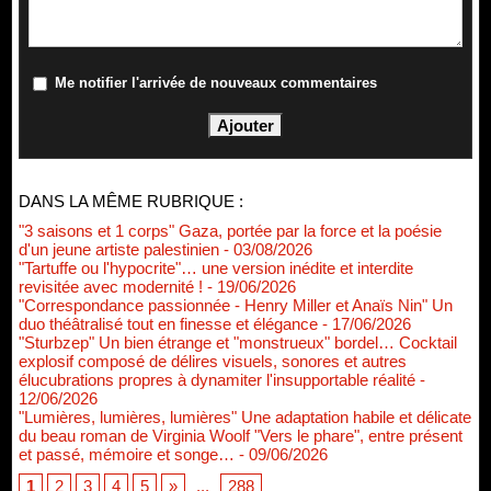
Me notifier l'arrivée de nouveaux commentaires
DANS LA MÊME RUBRIQUE :
"3 saisons et 1 corps" Gaza, portée par la force et la poésie
d'un jeune artiste palestinien
- 03/08/2026
"Tartuffe ou l'hypocrite"… une version inédite et interdite
revisitée avec modernité !
- 19/06/2026
"Correspondance passionnée - Henry Miller et Anaïs Nin" Un
duo théâtralisé tout en finesse et élégance
- 17/06/2026
"Sturbzep" Un bien étrange et "monstrueux" bordel… Cocktail
explosif composé de délires visuels, sonores et autres
élucubrations propres à dynamiter l'insupportable réalité
-
12/06/2026
"Lumières, lumières, lumières" Une adaptation habile et délicate
du beau roman de Virginia Woolf "Vers le phare", entre présent
et passé, mémoire et songe…
- 09/06/2026
1
2
3
4
5
»
...
288