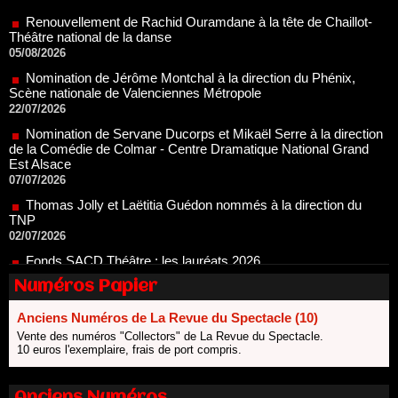
Théâtre national de la danse
05/08/2026
Nomination de Jérôme Montchal à la direction du Phénix,
Scène nationale de Valenciennes Métropole
22/07/2026
Nomination de Servane Ducorps et Mikaël Serre à la direction
de la Comédie de Colmar - Centre Dramatique National Grand
Est Alsace
07/07/2026
Thomas Jolly et Laëtitia Guédon nommés à la direction du
TNP
02/07/2026
Fonds SACD Théâtre : les lauréats 2026
23/06/2026
Dispositif ARTCENA Écrire pour le cirque, les lauréats 2026 !
20/06/2026
Numéros Papier
Le palmarès des prix SACD 2026
Anciens Numéros de La Revue du Spectacle (10)
18/06/2026
Vente des numéros "Collectors" de La Revue du Spectacle.
Les 10 lauréats du Fonds Grandes Formes Théâtre 2026
10 euros l'exemplaire, frais de port compris.
SACD
13/06/2026