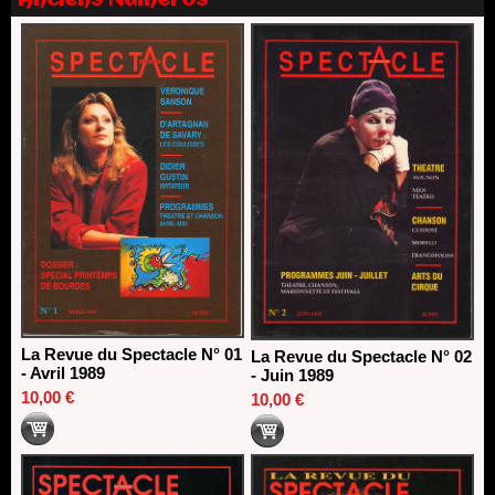
Anciens Numéros
Nomination de Nathalie Garraud et Olivier Saccomano à la
direction du Théâtre de Gennevilliers - CDN
13/06/2026
Dispositif SACD Auteurs d'espaces : les lauréats 2026
18/03/2026
La Revue du Spectacle N° 01
La Revue du Spectacle N° 02
- Avril 1989
- Juin 1989
10,00 €
10,00 €