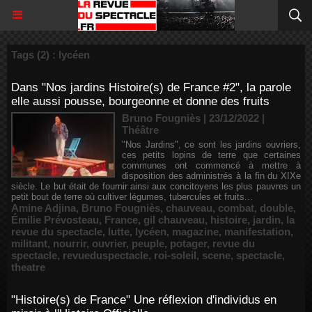
Tags (2) : lycéen
Dans "Nos jardins Histoire(s) de France #2", la parole
elle aussi pousse, bourgeonne et donne des fruits
Bruno Fougniès | 23/12/2022
|
Théâtre
"Nos Jardins", ce sont les jardins ouvriers,
ces petits lopins de terre que certaines
communes ont commencé à mettre à
disposition des administrés à la fin du XIXe
siècle. Le but était de fournir ainsi aux concitoyens les plus pauvres un
petit bout de terre où cultiver légumes, tubercules et fruits...
Amine Adjina
,
Bruno Fougniès
,
chauveau
,
combat
,
double
,
Émilie Prévosteau
,
France
,
gil chauveau
,
histoire
,
jardin
,
la
revue du spectacle
,
lutte
,
lycéen
,
magazine
,
manifestation
,
militant
,
nourrir
,
ouvrier
,
peuple
,
potager
,
revue du
spectacle
,
revueduspectacle
,
roi-soleil
,
scene
,
spectacle
,
theatre
"Histoire(s) de France" Une réflexion d'individus en