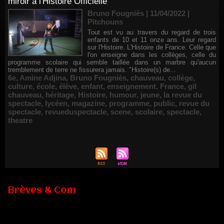
miroir à l'Histoire Officielle
Bruno Fougniès | 11/04/2022
|
Pitchouns
Tout est vu au travers du regard de trois
enfants de 10 et 11 onze ans. Leur regard
sur l'Histoire. L'Histoire de France. Celle que
l'on enseigne dans les collèges, celle du
programme scolaire qui semble taillée dans un marbre qu'aucun
tremblement de terre ne fissurera jamais. "Histoire(s) de...
6e
,
Amine Adjina
,
Bruno Fougniès
,
chauveau
,
collège
,
culture
,
école
,
élève
,
enfant
,
enseignement
,
France
,
gil
chauveau
,
héritage
,
Histoire
,
humour
,
jeune
,
la revue du
spectacle
,
lycéen
,
magazine
,
programme
,
public
,
revue du
spectacle
,
revueduspectacle
,
scene
,
scolaire
,
spectacle
,
theatre
Brèves & Com
Renouvellement de Rachid Ouramdane à la tête de Chaillot-