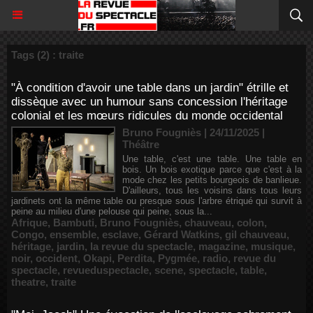
Tags (2) : traite
"À condition d'avoir une table dans un jardin" étrille et
dissèque avec un humour sans concession l'héritage
colonial et les mœurs ridicules du monde occidental
Bruno Fougniès | 24/11/2025
|
Théâtre
Une table, c'est une table. Une table en
bois. Un bois exotique parce que c'est à la
mode chez les petits bourgeois de banlieue.
D'ailleurs, tous les voisins dans tous leurs
jardinets ont la même table ou presque sous l'arbre étriqué qui survit à
peine au milieu d'une pelouse qui peine, sous la...
Afrique
,
Bambuti
,
Bruno Fougniès
,
chauveau
,
colon
,
Congo
,
ensemble
,
esclave
,
Gérard Watkins
,
gil chauveau
,
héritage
,
jardin
,
la revue du spectacle
,
magazine
,
musique
,
noir
,
occident
,
Okapi
,
Perdita
,
Pygmée
,
radio
,
revue du
spectacle
,
revueduspectacle
,
scene
,
spectacle
,
table
,
theatre
,
traite