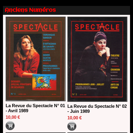
13/06/2026
Anciens Numéros
Nomination de Nathalie Garraud et Olivier Saccomano à la
direction du Théâtre de Gennevilliers - CDN
13/06/2026
Dispositif SACD Auteurs d'espaces : les lauréats 2026
18/03/2026
La Revue du Spectacle N° 01
La Revue du Spectacle N° 02
- Avril 1989
- Juin 1989
10,00 €
10,00 €