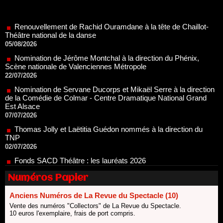
Renouvellement de Rachid Ouramdane à la tête de Chaillot-
Théâtre national de la danse
05/08/2026
Nomination de Jérôme Montchal à la direction du Phénix,
Scène nationale de Valenciennes Métropole
22/07/2026
Nomination de Servane Ducorps et Mikaël Serre à la direction
de la Comédie de Colmar - Centre Dramatique National Grand
Est Alsace
07/07/2026
Thomas Jolly et Laëtitia Guédon nommés à la direction du
TNP
02/07/2026
Fonds SACD Théâtre : les lauréats 2026
23/06/2026
Dispositif ARTCENA Écrire pour le cirque, les lauréats 2026 !
20/06/2026
Numéros Papier
Le palmarès des prix SACD 2026
Anciens Numéros de La Revue du Spectacle (10)
18/06/2026
Vente des numéros "Collectors" de La Revue du Spectacle.
Les 10 lauréats du Fonds Grandes Formes Théâtre 2026
10 euros l'exemplaire, frais de port compris.
SACD