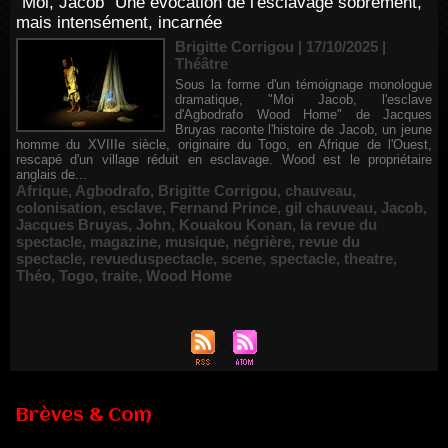
"Moi, Jacob" Une évocation de l'esclavage sobrement,
mais intensément, incarnée
Brigitte Corrigou | 17/10/2025
|
Théâtre
Sous la forme d'un témoignage monologue
dramatique, "Moi Jacob, l'esclave
d'Agbodrafo Wood Home" de Jacques
Bruyas raconte l'histoire de Jacob, un jeune
homme du XVIIIe siècle, originaire du Togo, en Afrique de l'Ouest,
rescapé d'un village réduit en esclavage. Wood est le propriétaire
anglais de...
Afrique
,
Agbodrafo
,
Brigitte Corrigou
,
chauveau
,
colonisation
,
esclave
,
Fernand Prince
,
gil chauveau
,
Jacob
,
Jacques Bruyas
,
John
,
Kouakou Konan
,
la revue du
spectacle
,
magazine
,
musique
,
négrière
,
revue du
spectacle
,
revueduspectacle
,
scene
,
spectacle
,
theatre
,
Théo
,
Togo
,
traite
,
Wood Home
Brèves & Com