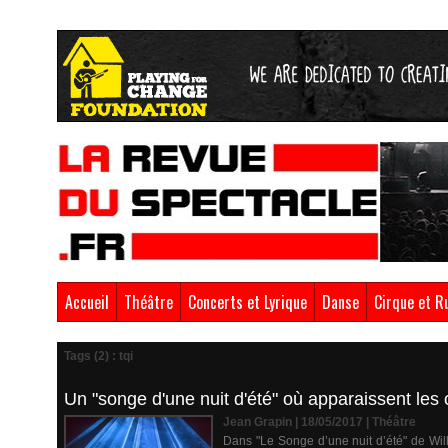
Accueil
Théâtre
Concerts et Lyrique
Danse
Cirque et R
Tags (2) : tqi
Un "songe d'une nuit d'été" où apparaissent les
Jean Grapin | 18/05/2017
|
Théâtre
Dans "Le Songe d’une nuit d’été" de Wi