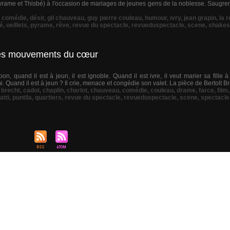
yrame et Thisbé) à l'occasion de mariages de jeunes gens de la noblesse. Saugren
,
comédie
,
désir
,
gil chauveau
,
guy pierre couleau
,
humour
,
ivry
,
jean grapin
,
la 
té
,
oeillets
,
pyrame
,
rêve
,
revue du spectacle
,
revueduspectacle
,
scene
,
shakes
 les mouvements du cœur
 bon, quand il est à jeun, il est ignoble. Quand il est ivre, il veut marier sa fille 
. Quand il est à jeun ? Il crie, menace et congédie son valet. La pièce de Bertolt Br
t brecht
,
cadot
,
chaplin
,
charlot
,
chauveau
,
comédie
,
couleau
,
drame
,
farce
,
film
atti
,
puntila
,
quartiers
,
revue du spectacle
,
revueduspectacle
,
scene
,
spectacle