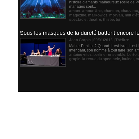
histoire d'amants malheureux (celle de P
mariages sont...
amant
,
amour
,
âne
,
chanson
,
chauveau
magazine
,
markowicz
,
morvan
,
nuit d'é
spectacle
,
theatre
,
thisbé
,
tqi
Sous les masques de la dureté battent encore
Jean Grapin | 09/01/2013
|
Théâtre
Maitre Puntila ? Quand il est ivre, il est
intendant, son homme à tout faire, son ami
antoine vitez
,
berliner ensemble
,
bertol
grapin
,
la revue du spectacle
,
louinet
,
m