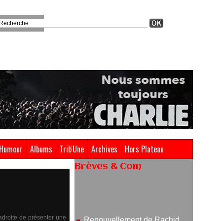
Humour
Albums
Trib'Une
Archives
Hors Plateau
Brèves & Com
Renouvellement de Rachid
Ouramdane à la tête de Chaillot-
Théâtre national de la danse
05/08/2026
adroite de présenter une