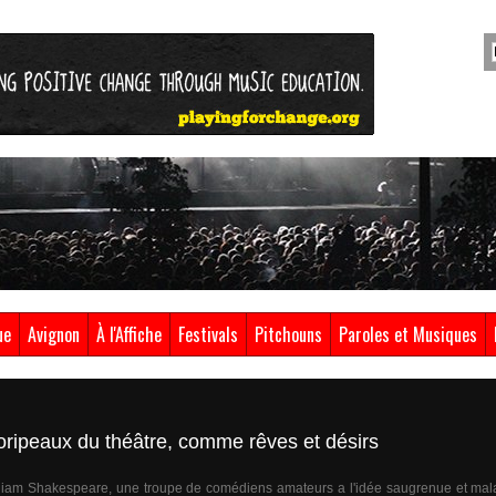
ue
Avignon
À l'Affiche
Festivals
Pitchouns
Paroles et Musiques
 oripeaux du théâtre, comme rêves et désirs
lliam Shakespeare, une troupe de comédiens amateurs a l'idée saugrenue et mal