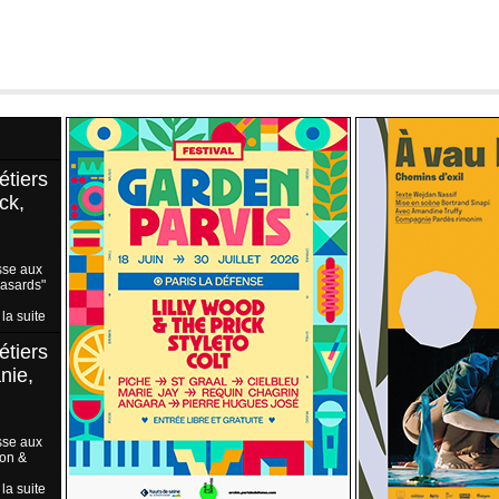
étiers
ck,
sse aux
Hasards"
 la suite
étiers
nie,
sse aux
ion &
 la suite