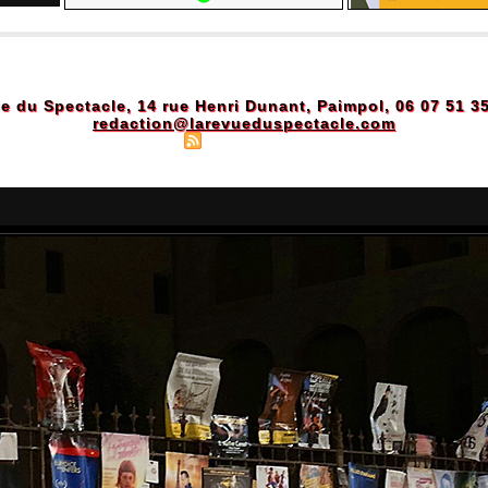
e du Spectacle, 14 rue Henri Dunant, Paimpol, 06 07 51 3
redaction@larevueduspectacle.com
Plan du site
|
Syndication
|
Powered by WM