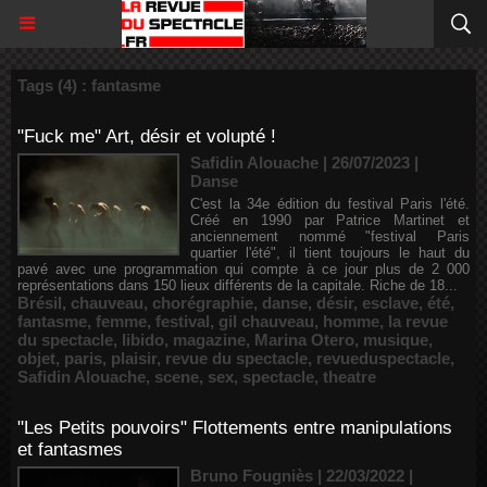
Tags (4) : fantasme
"Fuck me" Art, désir et volupté !
Safidin Alouache | 26/07/2023
|
Danse
C'est la 34e édition du festival Paris l'été.
Créé en 1990 par Patrice Martinet et
anciennement nommé "festival Paris
quartier l'été", il tient toujours le haut du
pavé avec une programmation qui compte à ce jour plus de 2 000
représentations dans 150 lieux différents de la capitale. Riche de 18...
Brésil
,
chauveau
,
chorégraphie
,
danse
,
désir
,
esclave
,
été
,
fantasme
,
femme
,
festival
,
gil chauveau
,
homme
,
la revue
du spectacle
,
libido
,
magazine
,
Marina Otero
,
musique
,
objet
,
paris
,
plaisir
,
revue du spectacle
,
revueduspectacle
,
Safidin Alouache
,
scene
,
sex
,
spectacle
,
theatre
"Les Petits pouvoirs" Flottements entre manipulations
et fantasmes
Bruno Fougniès | 22/03/2022
|