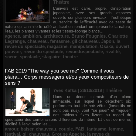
Théâtre
L'univers est carré, propre, d'inspiration
japonaise, avec ses grands espaces
ouverts sur plusieurs niveaux : l'esthétique
au service de l'efficacité avec ce zeste de
nature qui annihile le côté artificiel en rendant omniprésente la nature,
l'eau, les plantes vivantes et les tissus-éponge blancs...
agence
,
ambition
,
architecture
,
Bruno Fougniès
,
Charlotte
Lagrange
,
chauveau
,
fantasme
,
gil chauveau
,
Japon
,
la
revue du spectacle
,
magazine
,
manipulation
,
Osaka
,
ouvert
,
pouvoir
,
revue du spectacle
,
revueduspectacle
,
rivalité
,
scene
,
spectacle
,
stagiaire
,
theatre
FAB 2019 "The way you see me" Comme il vous
plaira… Corps messagers et/ou yeux compositeurs de
sens ?
Yves Kafka | 28/10/2019
|
Théâtre
Dans un décor intimiste d'un blanc
immaculé, sur lequel se détachent six
performers tout de noir vêtus (lorsqu'ils ne
sont pas nus), vont "se jouer" et "rejouer"
des tableaux fixes livrant au regard du
spectateur des combinaisons différentes du même. Et c'est ce même,
décliné à l'envi selon les...
amour
,
baiser
,
chauveau
,
couple
,
FAB
,
fantasme
,
femme
,
festival
,
gil chauveau
,
Groupe Apache
,
la revue du