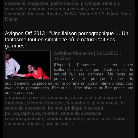
spectacle
,
magazine
,
performance
,
physique
,
relation
,
revue du spectacle
,
revueduspectacle
,
scene
,
sex
,
spectacle
,
the way
,
theatre
,
TnBA
,
Yacine Sif El Islam
,
Yves
Kafka
Avignon Off 2013 : "Une liaison pornographique"... Un
fantasme tout en simplicité où le naturel fait ses
gammes !
Safidine Alouache | 14/11/2012
|
Théâtre
[Reprise] Fantasme... discret voire
bâillonné, dans un jeu d’acteurs où le
naturel fait ses gammes. Un texte au
propos réaliste presque baigné de
quotidienneté. La pièce est écrite comme un journal intime à deux voix
avec deux personnages, Elle et Lui. Une histoire où Elle passe une
annonce dans un...
amoureux
,
caresse
,
chauveau
,
corps
,
cul
,
dalia bonnet
,
fantasme
,
frédéric fonteyne
,
funambule
,
gil chauveau
,
la
revue du spectacle
,
louinet
,
philippe blasband
,
pornographique
,
relation
,
revue du spectacle
,
revueduspectacle
,
safidine alouache
,
scene
,
sexe
,
sexuel
,
spectacle
,
theatre
,
une liaison
,
x