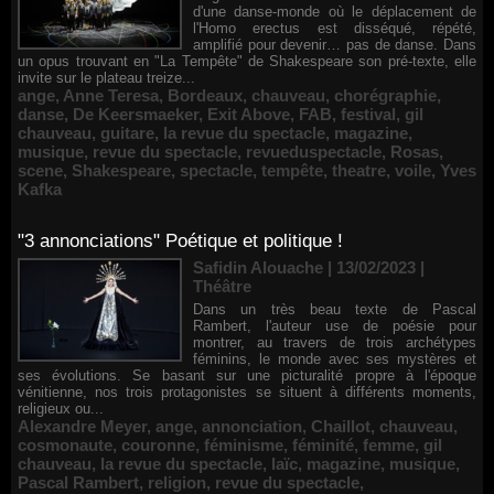
d'une danse-monde où le déplacement de
l'Homo erectus est disséqué, répété,
amplifié pour devenir… pas de danse. Dans
un opus trouvant en "La Tempête" de Shakespeare son pré-texte, elle
invite sur le plateau treize...
ange
,
Anne Teresa
,
Bordeaux
,
chauveau
,
chorégraphie
,
danse
,
De Keersmaeker
,
Exit Above
,
FAB
,
festival
,
gil
chauveau
,
guitare
,
la revue du spectacle
,
magazine
,
musique
,
revue du spectacle
,
revueduspectacle
,
Rosas
,
scene
,
Shakespeare
,
spectacle
,
tempête
,
theatre
,
voile
,
Yves
Kafka
"3 annonciations" Poétique et politique !
Safidin Alouache | 13/02/2023
|
Théâtre
Dans un très beau texte de Pascal
Rambert, l'auteur use de poésie pour
montrer, au travers de trois archétypes
féminins, le monde avec ses mystères et
ses évolutions. Se basant sur une picturalité propre à l'époque
vénitienne, nos trois protagonistes se situent à différents moments,
religieux ou...
Alexandre Meyer
,
ange
,
annonciation
,
Chaillot
,
chauveau
,
cosmonaute
,
couronne
,
féminisme
,
féminité
,
femme
,
gil
chauveau
,
la revue du spectacle
,
laïc
,
magazine
,
musique
,
Pascal Rambert
,
religion
,
revue du spectacle
,