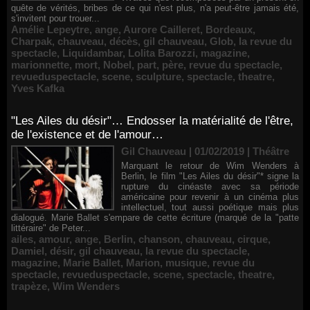
quête de vérités, bribes de ce qui n'est plus, n'a peut-être jamais été,
s'invitent pour trouer...
Amélie Lepeytre
,
ange
,
Aurore Cailleret
,
Bordeaux
,
Charpak
,
chauveau
,
décès
,
gil chauveau
,
Glob
,
la revue du
spectacle
,
Liquidambar
,
Lolita Barozzi
,
magazine
,
marionnette
,
mort
,
Nobel
,
part
,
père
,
revue du spectacle
,
revueduspectacle
,
scene
,
sculpture
,
spectacle
,
theatre
,
Yves Kafka
"Les Ailes du désir"… Endosser la matérialité de l'être,
de l'existence et de l'amour…
Gil Chauveau | 01/02/2019
|
Théâtre
Marquant le retour de Wim Wenders à
Berlin, le film "Les Ailes du désir"* signe la
rupture du cinéaste avec sa période
américaine pour revenir à un cinéma plus
intellectuel, tout aussi poétique mais plus
dialogué. Marie Ballet s'empare de cette écriture (marqué de la "patte
littéraire" de Peter...
ailes
,
amour
,
ange
,
Berlin
,
chanson
,
chauveau
,
cirque
,
Damiel
,
désir
,
gil chauveau
,
la revue du spectacle
,
magazine
,
Marie Ballet
,
Marion
,
musique
,
revue du
spectacle
,
revueduspectacle
,
scene
,
spectacle
,
theatre
,
trapèze
,
Wim Wenders