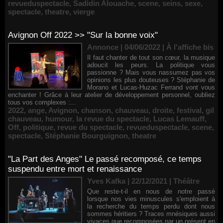
revueduspectacle
,
Sadidin Alouache
,
scene
,
seins
,
sexe
,
spectacle
,
theatre
,
vierge
Avignon Off 2022 >> "Sur la bonne voix"
Annonce | 04/06/2022
|
À l'affiche bis
Il faut chanter de tout son cœur, la musique
adoucit les peurs. La politique vous
passionne ? Mais vous nassumez pas vos
opinions les plus douteuses ? Stéphanie de
Morano et Lucas-Huzac Ferrand vont vous
enchanter ! Grâce à leur atelier de développement personnel, oubliez
tous vos complexes :...
2022
,
ange
,
Avignon
,
chanson
,
chauveau
,
droite
,
festival
,
gil
chauveau
,
humour
,
la revue du spectacle
,
Lucas Lemauff
,
Off
,
politique
,
revue du spectacle
,
revueduspectacle
,
scene
,
spectacle
,
Stéphanie Bourguignon
,
theatre
"La Part des Anges" Le passé recomposé, ce temps
suspendu entre mort et renaissance
Yves Kafka | 22/12/2021
|
Théâtre
Que reste-t-il en nous de notre passé
lorsque nos vies minuscules s'emploient à
la recherche du temps perdu dont nous
sommes héritiers ? Traces mnésiques aussi
vivaces que recomposées par un présent en