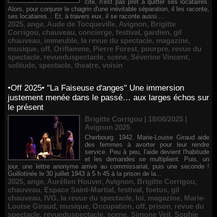
cité, n'est pas prêt à quitter ses locataires.
Alors, pour conjurer le chagrin d'une inévitable séparation, il les raconte,
ses locataires... Et, à travers eux, il se raconte aussi....
2025
,
ange
,
Aude de Tocqueville
,
Avignon
,
Brigitte
Corrigou
,
chauveau
,
concierge
,
festival
,
gardien
,
gil
chauveau
,
immeuble
,
la revue du spectacle
,
magazine
,
musique
,
off
,
Oriflamme
,
Pierre Forest
,
pourpre
,
revue du
spectacle
,
revueduspectacle
,
scene
,
Séverine Vincent
,
solitude
,
spectacle
,
theatre
,
voisin
•Off 2025• "La Faiseuse d'anges" Une immersion
justement menée dans le passé… aux larges échos sur
le présent
Brigitte Corrigou | 18/06/2025
|
Avignon 2025
Cherbourg. 1942. Marie-Louise Giraud aide
des femmes à avorter pour leur rendre
service. Peu à peu, l'aide devient l'habitude
et les demandes se multiplient. Puis, un
jour, une lettre anonyme arrive au commissariat, puis une seconde !
Guillotinée le 30 juillet 1943 à 5 h 45 à la prison de la...
2025
,
ange
,
Aurélien Houver
,
Avignon
,
Brigitte Corrigou
,
chauveau
,
Espace Saint-Martial
,
festival
,
foetus
,
gil
chauveau
,
IVG
,
la revue du spectacle
,
loi
,
magazine
,
Marie-
Louise Giraud
,
musique
,
Occupation
,
off
,
prison
,
revue du
spectacle
,
revueduspectacle
,
scene
,
Simone Veil
,
Sophie