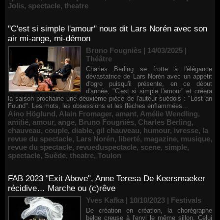
Jolis
,
spectacle
,
theatre
"C'est si simple l'amour" nous dit Lars Norén avec son
air mi-ange, mi-démon
Bruno Fougniès | 14/03/2025
|
Théâtre
Charles Berling se frotte à l'élégance
dévastatrice de Lars Norén avec un appétit
d'ogre puisqu'il présente, en ce début
d'année, "C'est si simple l'amour" et créera
la saison prochaine une deuxième pièce de l'auteur suédois : "Lost an
Found". Les mots, les obsessions et les flèches enflammées...
Aino Höglund
,
Alain Fromager
,
amant
,
Amélie Wendling
,
amitié
,
amour
,
ange
,
Bruno Fougniès
,
Charles Berling
,
chauveau
,
couple
,
diable
,
gil chauveau
,
humour
,
ivresse
,
la
revue du spectacle
,
Lars Norén
,
liberté
,
magazine
,
musique
,
revue du spectacle
,
revueduspectacle
,
scene
,
simple
,
spectacle
,
Suède
,
theatre
,
Toulon
FAB 2023 "Exit Above", Anne Teresa De Keersmaeker
récidive… Marche ou (c)rêve
Yves Kafka | 10/10/2023
|
Festivals
De création en création, la chorégraphe
belge creuse à l'envi le même sillon. Celui