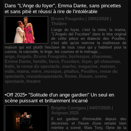
Dans "L'Ange du foyer", Emma Dante, sans pincettes
et sans pitié et réussi à rire de l'intolérable
Bruno Fougniès | 19/01/2026
|
Théâtre
L'ange du foyer, c'est la mère, la mama,
"L'Angelo del Focolare" dans le titre original
de cette pièce en dialecte des Pouilles,
c'est elle qu'on nomme la maîtresse de
maison qui est plutôt l'esclave de tous ceux qui y habitent pour la
cuisine, la vaisselle, le linge, les courses et le ménage,...
ange
,
Angelo
,
Bruno Fougniès
,
burlesque
,
chauveau
,
Emma Dante
,
famille
,
farce
,
Focolare
,
foyer
,
gil chauveau
,
Italie
,
la revue du spectacle
,
macho
,
magazine
,
maison
,
mâle
,
mama
,
mère
,
musique
,
phallus
,
Pouilles
,
revue du
spectacle
,
revueduspectacle
,
Rome
,
Rouen
,
scene
,
spectacle
,
theatre
•Off 2025• "Solitude d'un ange gardien" Un seul en
scène puissant et brillamment incarné
Brigitte Corrigou | 04/07/2025
|
Avignon 2025
Il est gardien d'immeuble depuis des
décennies et l'heure d'une retraite bien
méritée a sonné. Mais Tony, l'âme de la