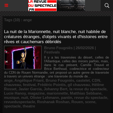
Tags (10) : ange
La nuit de la Marionnette, nuit blanche, nuit habitée de
créatures étranges, d'objets vivants et d'histoires entre
rêves et cauchemars débridés
Bruno Fougniès | 26/02/2026
|
Festivals
Il y a les traversées du désert, celles de
l'Atlantique, celles des miroirs parfois, mais,
dans le cas présent, Camille Trouvé et
Brice Berthoud, codirectrice et codirecteur
du CDN de Rouen Normandie, ont proposé un autre genre de traversée
à travers un univers étrange : une traversée du monde de...
ange
,
Angélique Friant
,
Bruno Fougniès
,
castelet
,
CDN
,
chauveau
,
festival
,
Frédéric Pointis
,
gil chauveau
,
Hélène
Rosset
,
Javier Garcia
,
Johanny Bert
,
la revue du spectacle
,
Lucie Hanoy
,
magazine
,
marionnette
,
Matthias Sebbane
,
musique
,
nuit
,
Olivier Lehmann
,
pantin
,
revue du spectacle
,
revueduspectacle
,
Roshanak Roshan
,
Rouen
,
scene
,
spectacle
,
theatre