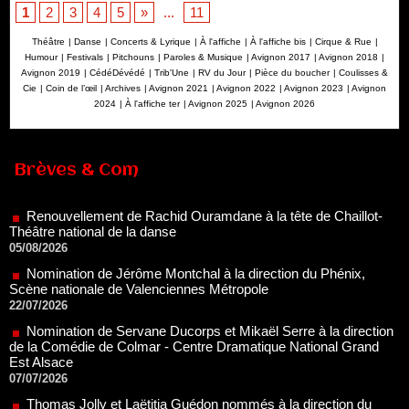
1
2
3
4
5
»
...
11
Théâtre
|
Danse
|
Concerts & Lyrique
|
À l'affiche
|
À l'affiche bis
|
Cirque & Rue
|
Humour
|
Festivals
|
Pitchouns
|
Paroles & Musique
|
Avignon 2017
|
Avignon 2018
|
Avignon 2019
|
CédéDévédé
|
Trib'Une
|
RV du Jour
|
Pièce du boucher
|
Coulisses &
Cie
|
Coin de l’œil
|
Archives
|
Avignon 2021
|
Avignon 2022
|
Avignon 2023
|
Avignon
2024
|
À l'affiche ter
|
Avignon 2025
|
Avignon 2026
Renouvellement de Rachid Ouramdane à la tête de Chaillot-
Théâtre national de la danse
Brèves & Com
05/08/2026
Nomination de Jérôme Montchal à la direction du Phénix,
Scène nationale de Valenciennes Métropole
22/07/2026
Nomination de Servane Ducorps et Mikaël Serre à la direction
de la Comédie de Colmar - Centre Dramatique National Grand
Est Alsace
07/07/2026
Thomas Jolly et Laëtitia Guédon nommés à la direction du
TNP
02/07/2026
Fonds SACD Théâtre : les lauréats 2026