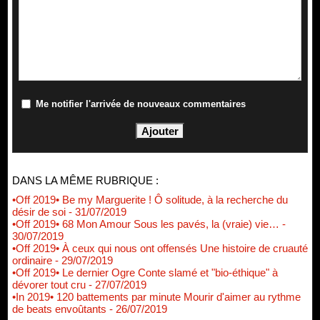
Me notifier l'arrivée de nouveaux commentaires
DANS LA MÊME RUBRIQUE :
•Off 2019• Be my Marguerite ! Ô solitude, à la recherche du
désir de soi
- 31/07/2019
•Off 2019• 68 Mon Amour Sous les pavés, la (vraie) vie…
-
30/07/2019
•Off 2019• À ceux qui nous ont offensés Une histoire de cruauté
ordinaire
- 29/07/2019
•Off 2019• Le dernier Ogre Conte slamé et "bio-éthique" à
dévorer tout cru
- 27/07/2019
•In 2019• 120 battements par minute Mourir d'aimer au rythme
de beats envoûtants
- 26/07/2019