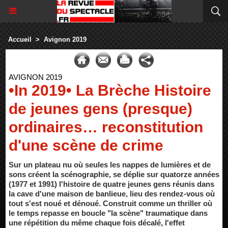
Accueil
>
Avignon 2019
AVIGNON 2019
•In 2019• La Brèche Histoire
de jeunes gens (presque)
ordinaires… reconstitution
d'une scène de crime
Sur un plateau nu où seules les nappes de lumières et de
sons créent la scénographie, se déplie sur quatorze années
(1977 et 1991) l'histoire de quatre jeunes gens réunis dans
la cave d'une maison de banlieue, lieu des rendez-vous où
tout s'est noué et dénoué. Construit comme un thriller où
le temps repasse en boucle "la scène" traumatique dans
une répétition du même chaque fois décalé, l'effet