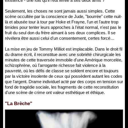
existence - une fois qu'il l'eut livrée à ses deux amis ?
Seulement, les choses ne sont jamais aussi simples. Cette
scène occultée par la conscience de Jude, "bourrée" cette nuit-
là et abusée tour à tour par Hoke et Frayne, l'un et l'autre trop
timides pour tenter leurs approches à l'état normal, n'est pas le
fruit du seul don du frère aimant à ses deux complices. Il se
révélera être aussi celui d'un consentement, certes forcé…
La mise en jeu de Tommy Milliot est implacable. Dans le droit fil
du drame écrit, il reconstitue avec une sobriété chirurgicale les
minutes de cette traversée immobile d'une Amérique morcelée,
schizophrène, où l'arrogante richesse fait violence à la
pauvreté, où les défis de classe se soldent encore et toujours
par la victoire insolente de ceux qui possèdent autant les codes
que l'argent. Drame individuel acté par des corps en tension sur
fond de tragédie sociale, les fragments de cette reconstitution
d'une scène de crime ont valeur esthétique et éthique.
"La Brèche"