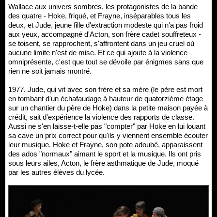
Wallace aux univers sombres, les protagonistes de la bande
des quatre - Hoke, friqué, et Frayne, inséparables tous les
deux, et Jude, jeune fille d'extraction modeste qui n'a pas froid
aux yeux, accompagné d'Acton, son frère cadet souffreteux -
se toisent, se rapprochent, s'affrontent dans un jeu cruel où
aucune limite n'est de mise. Et ce qui ajoute à la violence
omniprésente, c'est que tout se dévoile par énigmes sans que
rien ne soit jamais montré.
1977. Jude, qui vit avec son frère et sa mère (le père est mort
en tombant d'un échafaudage à hauteur de quatorzième étage
sur un chantier du père de Hoke) dans la petite maison payée à
crédit, sait d'expérience la violence des rapports de classe.
Aussi ne s'en laisse-t-elle pas "compter" par Hoke en lui louant
sa cave un prix correct pour qu'ils y viennent ensemble écouter
leur musique. Hoke et Frayne, son pote adoubé, apparaissent
des ados "normaux" aimant le sport et la musique. Ils ont pris
sous leurs ailes, Acton, le frère asthmatique de Jude, moqué
par les autres élèves du lycée.