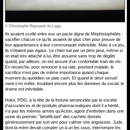
© Christophe Raynaud de Lage.
Ils avaient scellé entre eux un pacte digne de Méphistophélès :
sacrifier chacun ce qu'ils avaient de plus cher pour preuve de
leur appartenance à leur communauté indivisible. Mais à ce jeu,
ils n'étaient pas égaux. Le chien tué par un père peut, même si
on était très attaché à lui, être assumé sans trop de dégâts
quand, par ailleurs, on est assuré d'un confortable train de vie.
En revanche, pour renoncer à sa rate, pourtant malade, le
sacrifice n'est pas de même importance quand chaque
moment du quotidien se paie cash. Et quand le désir sexuel
vient s'en mêler, troublant encore plus les données du social, le
drame est inévitable.
Hoke, PDG, à la tête de la fortune amoncelée par la société
d'assurances et de produits pharmaceutiques dont il a hérité,
n'a pas les mêmes armes qu'Acton, agent d'entretien dans une
usine du premier, "bénéficiant" des cachets donnés
généreusement par son ami pour calmer ses angoisses. Jude,
dont la mère devait compter un à un les sous, interrompre les