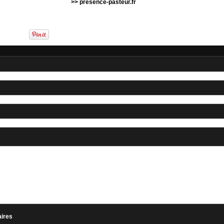
>> presence-pasteur.fr
aires