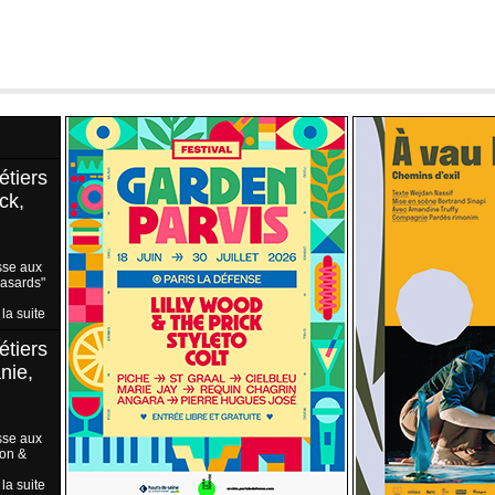
étiers
ck,
sse aux
Hasards"
 la suite
étiers
nie,
sse aux
ion &
 la suite