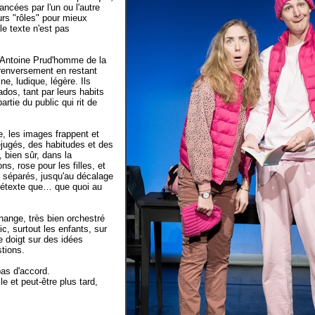
lancées par l'un ou l'autre
urs "rôles" pour mieux
le texte n'est pas
d'Antoine Prud'homme de la
 renversement en restant
e, ludique, légère. Ils
dos, tant par leurs habits
rtie du public qui rit de
, les images frappent et
jugés, des habitudes et des
 bien sûr, dans la
s, rose pour les filles, et
e, séparés, jusqu'au décalage
prétexte que… que quoi au
change, très bien orchestré
ic, surtout les enfants, sur
le doigt sur des idées
tions.
pas d'accord.
le et peut-être plus tard,