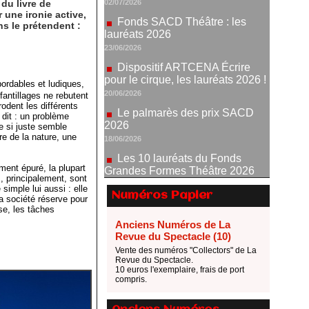
du livre de
 une ironie active,
Dispositif ARTCENA Écrire
s le prétendent :
pour le cirque, les lauréats 2026 !
20/06/2026
Le palmarès des prix SACD
2026
bordables et ludiques,
18/06/2026
fantillages ne rebutent
rodent les différents
Les 10 lauréats du Fonds
dit : un problème
Grandes Formes Théâtre 2026
e si juste semble
SACD
e de la nature, une
13/06/2026
Nomination de Nathalie
ment épuré, la plupart
Garraud et Olivier Saccomano à
, principalement, sont
simple lui aussi : elle
la direction du Théâtre de
Numéros Papier
la société réserve pour
Gennevilliers - CDN
se, les tâches
13/06/2026
Anciens Numéros de La
Dispositif SACD Auteurs
Revue du Spectacle (10)
d'espaces : les lauréats 2026
Vente des numéros "Collectors" de La
Revue du Spectacle.
18/03/2026
10 euros l'exemplaire, frais de port
compris.