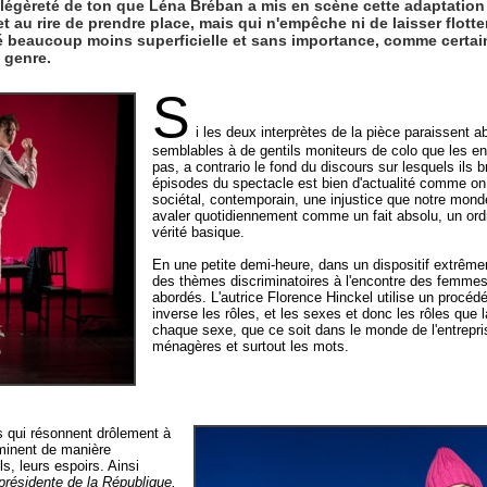
t légèreté de ton que Léna Bréban a mis en scène cette adaptation 
 au rire de prendre place, mais qui n'empêche ni de laisser flotter
té beaucoup moins superficielle et sans importance, comme certain
 genre.
S
i les deux interprètes de la pièce paraissent a
semblables à de gentils moniteurs de colo que les en
pas, a contrario le fond du discours sur lesquels ils b
épisodes du spectacle est bien d'actualité comme on 
sociétal, contemporain, une injustice que notre mond
avaler quotidiennement comme un fait absolu, un ordr
vérité basique.
En une petite demi-heure, dans un dispositif extrême
des thèmes discriminatoires à l'encontre des femmes
abordés. L'autrice Florence Hinckel utilise un procédé 
inverse les rôles, et les sexes et donc les rôles que 
chaque sexe, que ce soit dans le monde de l'entrepri
ménagères et surtout les mots.
s qui résonnent drôlement à
aminent de manière
ls, leurs espoirs. Ainsi
résidente de la République,