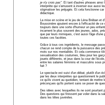
je n'y crois pas"
. Et tant d'autres phrases ainsi 
interprète qui s'amusent à inverser eux aussi le
stigmatiser les préjugés. Et cela fonctionne car 
didactique.
La mise en scène et le jeu de Léna Bréban et 
Boussinière ajoutent encore à l'efficacité de ce
toujours dans une sorte d'humeur un peu enfantin
incarnent le plus souvent des jeunes, ados, préa
que par leurs mimiques, c'est aussi l'âge d'une pa
toutes ces facéties.
Grâce à tous ces ingrédients, le message passe
chacun se rend compte de la puissance des pré
mots sur nos mentalités. Et cela commence tôt,
sexualisation des coutumes, bleu pour les garçon
jouets différents, et jeux dans la cour de l'écol
entre les salaires féminins et masculins sous 
fait ?
Le spectacle est suivi d'un débat, plutôt d'un é
par les deux interprètes qui questionnent le publ
ce qu'ils vivent au quotidien, tentant de mettre 
préconçues qu'ils portent sans se poser de ques
Des idées avec lesquelles ils ne sont pourtant 
Des questions qui finissent par voler dans la sal
dans les têtes juvéniles.