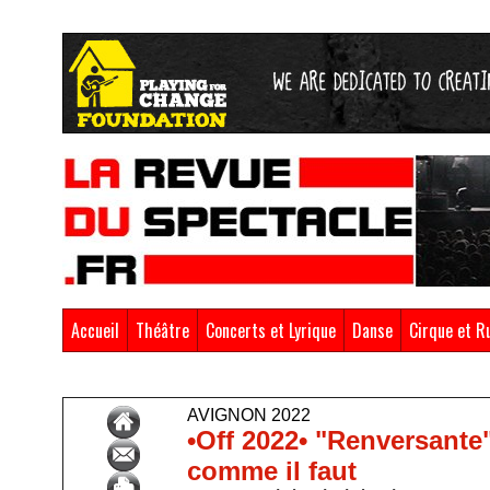
Accueil
Théâtre
Concerts et Lyrique
Danse
Cirque et R
Accueil
>
Avignon 2022
AVIGNON 2022
•Off 2022• "Renversante"
comme il faut