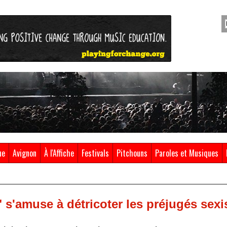
ue
Avignon
À l'Affiche
Festivals
Pitchouns
Paroles et Musiques
 s'amuse à détricoter les préjugés sexi