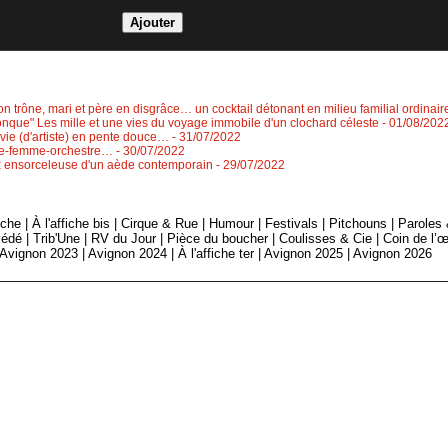
on trône, mari et père en disgrâce… un cocktail détonant en milieu familial ordinair
conque" Les mille et une vies du voyage immobile d'un clochard céleste
- 01/08/202
 vie (d'artiste) en pente douce…
- 31/07/2022
esse-femme-orchestre…
- 30/07/2022
oix ensorceleuse d'un aède contemporain
- 29/07/2022
fiche
|
À l'affiche bis
|
Cirque & Rue
|
Humour
|
Festivals
|
Pitchouns
|
Paroles
édé
|
Trib'Une
|
RV du Jour
|
Pièce du boucher
|
Coulisses & Cie
|
Coin de l’œ
Avignon 2023
|
Avignon 2024
|
À l'affiche ter
|
Avignon 2025
|
Avignon 2026