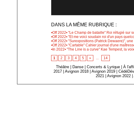
DANS LA MÊME RUBRIQUE :
•Off 2022• "Le Champ de bataille" Roi réfugié sur s
•Off 2022• "Et me voici soudain roi d'un pays quel
•Off 2022• "Surexpositions (Patrick Dewaere)", une
•Off 2022• "Cartable" Cahier journal d'une maîtr
•In 2022• "The Line is a curve" Kae Tempest, la v
1
2
3
4
5
»
...
14
Théâtre
|
Danse
|
Concerts & Lyrique
|
À l'af
2017
|
Avignon 2018
|
Avignon 2019
|
CédéDév
2021
|
Avignon 2022
|