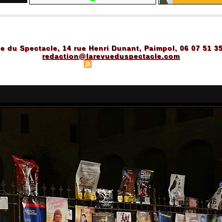
e du Spectacle, 14 rue Henri Dunant, Paimpol, 06 07 51 3
redaction@larevueduspectacle.com
Plan du site
|
Syndication
|
Powered by WM