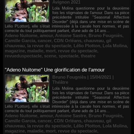
Avignon 2021
Lola Molina questionne pour la deuxième
fois les stigmates de l'amour. Dans sa pièce
précédente intitulée "Seasonal Affective
Disorder" (déjà dans une mise en scène de
Lélio PLotton), elle s'était intéressée à la cavale hors normes, et pas
correcte du tout politiquement parlant, d'une ado de 14 ans...
Adeno Nuitome
,
amour
,
Antoine Sastre
,
Bruno Fougniès
,
Camille Garcia
,
cancer
,
CDN Orléans
,
chauveau
,
gil
chauveau
,
la revue du spectacle
,
Lélio Plotton
,
Lola Molina
,
magazine
,
maladie
,
mort
,
revue du spectacle
,
revueduspectacle
,
scene
,
spectacle
,
theatre
"Adeno Nuitome" Une glorification de l'amour
Bruno Fougniès | 15/04/2021
|
Théâtre
Lola Molina questionne pour la deuxième
fois les stigmates de l'amour. Dans sa pièce
précédente intitulée "Seasonal Affective
Disorder" (déjà dans une mise en scène de
Lélio PLotton), elle s'était intéressée à la cavale hors normes, et pas
correcte du tout politiquement parlant, d'une ado de 14 ans...
Adeno Nuitome
,
amour
,
Antoine Sastre
,
Bruno Fougniès
,
Camille Garcia
,
cancer
,
CDN Orléans
,
chauveau
,
gil
chauveau
,
la revue du spectacle
,
Lélio Plotton
,
Lola Molina
,
magazine
,
maladie
,
mort
,
revue du spectacle
,