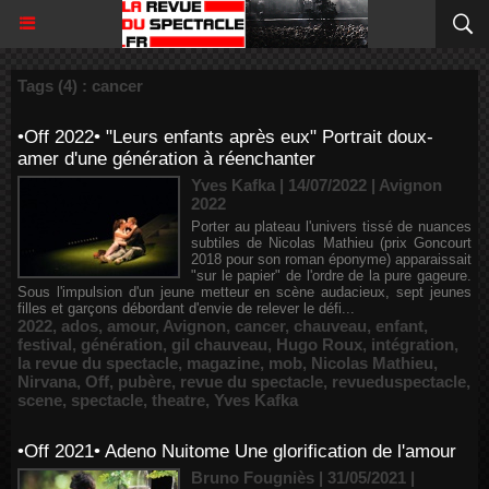
Tags (4) : cancer
•Off 2022• "Leurs enfants après eux" Portrait doux-
amer d'une génération à réenchanter
Yves Kafka | 14/07/2022
|
Avignon
2022
Porter au plateau l'univers tissé de nuances
subtiles de Nicolas Mathieu (prix Goncourt
2018 pour son roman éponyme) apparaissait
"sur le papier" de l'ordre de la pure gageure.
Sous l'impulsion d'un jeune metteur en scène audacieux, sept jeunes
filles et garçons débordant d'envie de relever le défi...
2022
,
ados
,
amour
,
Avignon
,
cancer
,
chauveau
,
enfant
,
festival
,
génération
,
gil chauveau
,
Hugo Roux
,
intégration
,
la revue du spectacle
,
magazine
,
mob
,
Nicolas Mathieu
,
Nirvana
,
Off
,
pubère
,
revue du spectacle
,
revueduspectacle
,
scene
,
spectacle
,
theatre
,
Yves Kafka
•Off 2021• Adeno Nuitome Une glorification de l'amour
Bruno Fougniès | 31/05/2021
|