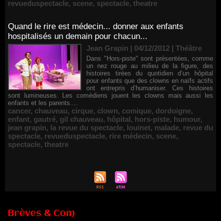
revueduspectacle
,
scene
,
spectacle
,
theatre
Quand le rire est médecin... donner aux enfants
hospitalisés un demain pour chacun...
Jean Grapin | 04/12/2012
|
Théâtre
Dans "Hors-piste" sont présentées, comme
un nez rouge au milieu de la figure, des
histoires tirées du quotidien d’un hôpital
pour enfants que des clowns en naïfs actifs
ont entrepris d’humaniser. Ces histoires
sont lumineuses. Les comédiens jouent les clowns mais aussi les
enfants et les parents....
cancer
,
chauveau
,
cirque
,
clown
,
comique
,
dordoigne
,
enfant
,
gautré
,
gil chauveau
,
hôpital
,
hors-piste
,
humour
,
jean grapin
,
la revue du spectacle
,
louinet
,
malade
,
revue du
spectacle
,
revueduspectacle
,
rire médecin
,
scene
,
spectacle
,
theatre
Brèves & Com