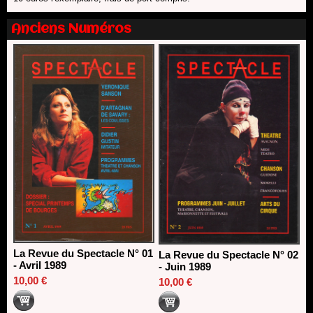
SACD
13/06/2026
Anciens Numéros
Nomination de Nathalie Garraud et Olivier Saccomano à la
direction du Théâtre de Gennevilliers - CDN
13/06/2026
Dispositif SACD Auteurs d'espaces : les lauréats 2026
18/03/2026
La Revue du Spectacle N° 01
La Revue du Spectacle N° 02
- Avril 1989
- Juin 1989
10,00 €
10,00 €