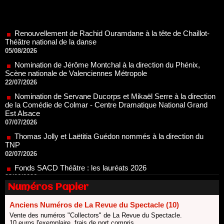
Renouvellement de Rachid Ouramdane à la tête de Chaillot-
Théâtre national de la danse
05/08/2026
Nomination de Jérôme Montchal à la direction du Phénix,
Scène nationale de Valenciennes Métropole
22/07/2026
Nomination de Servane Ducorps et Mikaël Serre à la direction
de la Comédie de Colmar - Centre Dramatique National Grand
Est Alsace
07/07/2026
Thomas Jolly et Laëtitia Guédon nommés à la direction du
TNP
02/07/2026
Fonds SACD Théâtre : les lauréats 2026
23/06/2026
Dispositif ARTCENA Écrire pour le cirque, les lauréats 2026 !
20/06/2026
Numéros Papier
Le palmarès des prix SACD 2026
18/06/2026
Anciens Numéros de La Revue du Spectacle (10)
Vente des numéros "Collectors" de La Revue du Spectacle.
Les 10 lauréats du Fonds Grandes Formes Théâtre 2026
10 euros l'exemplaire, frais de port compris.