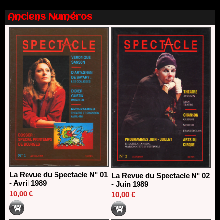
Nomination de Nathalie Garraud et Olivier Saccomano à la
direction du Théâtre de Gennevilliers - CDN
Anciens Numéros
13/06/2026
Dispositif SACD Auteurs d'espaces : les lauréats 2026
18/03/2026
La Revue du Spectacle N° 01
La Revue du Spectacle N° 02
- Avril 1989
- Juin 1989
10,00 €
10,00 €