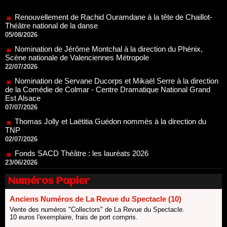
Théâtre national de la danse
05/08/2026
Nomination de Jérôme Montchal à la direction du Phénix,
Scène nationale de Valenciennes Métropole
22/07/2026
Nomination de Servane Ducorps et Mikaël Serre à la direction
de la Comédie de Colmar - Centre Dramatique National Grand
Est Alsace
07/07/2026
Thomas Jolly et Laëtitia Guédon nommés à la direction du
TNP
02/07/2026
Fonds SACD Théâtre : les lauréats 2026
23/06/2026
Dispositif ARTCENA Écrire pour le cirque, les lauréats 2026 !
20/06/2026
Le palmarès des prix SACD 2026
Numéros Papier
18/06/2026
Anciens Numéros de La Revue du Spectacle (10)
Les 10 lauréats du Fonds Grandes Formes Théâtre 2026
SACD
Vente des numéros "Collectors" de La Revue du Spectacle.
13/06/2026
10 euros l'exemplaire, frais de port compris.