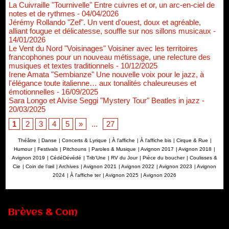
La Cuivraille "Tournivelle" Entre cuivres et or, un arc-en-ciel de
notes et de rythmes
- 04/04/2026
Jérémy Rollando "Zef". Un vent d'ouest, doux et agréable,
alliant fougue et délicatesse, souffle sur nos sillons musicaux
-
14/01/2026
Le Vent du Nord "Voisinages" Voisiner avec les territoires
francophones pour un nouveau métissage, une relecture des
musiques et textes traditionnels
- 10/12/2025
Irene Amata "Sembianze" Une nouvelle voix pour le jazz, à
l'élégance toute italienne… aux tonalités chaleureuses et
émotionnelles
- 16/09/2025
Sara Longo et Alvise Seggi "Mystery Tour" Beatles in jazz
-
20/03/2025
1
2
3
4
5
»
...
27
Théâtre
|
Danse
|
Concerts & Lyrique
|
À l'affiche
|
À l'affiche bis
|
Cirque & Rue
|
Humour
|
Festivals
|
Pitchouns
|
Paroles & Musique
|
Avignon 2017
|
Avignon 2018
|
Avignon 2019
|
CédéDévédé
|
Trib'Une
|
RV du Jour
|
Pièce du boucher
|
Coulisses &
Cie
|
Coin de l’œil
|
Archives
|
Avignon 2021
|
Avignon 2022
|
Avignon 2023
|
Avignon
2024
|
À l'affiche ter
|
Avignon 2025
|
Avignon 2026
Brèves & Com
Renouvellement de Rachid Ouramdane à la tête de Chaillot-