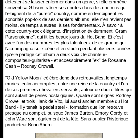
détestent se laisser enfermer dans un genre, si elle emmène
souvent sa Gibson traîner ses cordes dans des chemins qui
l’éloignent de la "pureté" country, comme en témoignent les
sonorités pop-folk de ses derniers albums, elle n’en revient pas
moins, de temps à autres, à ses fondamentaux. À savoir à
cette country-rock élégante, d’inspiration évidemment "Gram
Parsonsienne", qui fit les beaux jours du Hot Band. Et c’est
avec l’un des membres les plus talentueux de ce groupe qui
l’accompagna sur scène et en studio pendant plusieurs années
qu’elle partage cet album à deux voix : le chanteur-
compositeur-guitariste - et accessoirement "ex" de Rosanne
Cash – Rodney Crowell.
"Old Yellow Moon" célèbre donc des retrouvailles, longtemps
muries, enfin accomplies, entre une reine de la country et l’un
de ses premiers chevaliers servants, autour de douze titres qui
sont autant de perles nostalgiques. Quatre sont signés Rodney
Crowell et trois Hank de Vito, lui aussi ancien membre du Hot
Band - il y tenait la pedal steel -, formation que l’on retrouve
presque au complet, puisque James Burton, Emory Gordy et
John Ware sont également de la fête. Sans oublier l’historique
producteur Brian Ahern.