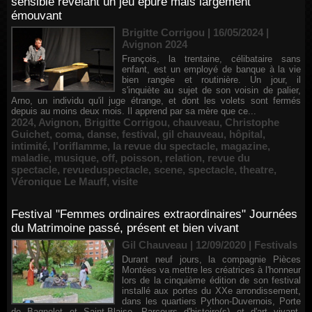
sensible révèlant un jeu épuré mais largement
émouvant
Brigitte Corrigou | 16/05/2024
|
Avignon 2024
François, la trentaine, célibataire sans
enfant, est un employé de banque à la vie
bien rangée et routinière. Un jour, il
s'inquiète au sujet de son voisin de palier,
Arno, un individu qu'il juge étrange, et dont les volets sont fermés
depuis au moins deux mois. Il apprend par sa mère que ce...
2024
,
Avignon
,
Brigitte Corrigou
,
chauveau
,
Christophe
Guichet
,
coma
,
danse
,
festival
,
gil chauveau
,
hôpital
,
intimité
,
l'oriflamme
,
la revue du spectacle
,
magazine
,
maladie
,
musique
,
off
,
poisson
,
relation
,
revue du
spectacle
,
revueduspectacle
,
scene
,
spectacle
,
theatre
,
Véronique Le Mauff
,
visite
Festival "Femmes ordinaires extraordinaires" Journées
du Matrimoine passé, présent et bien vivant
Gil Chauveau | 12/09/2020
|
Festivals
Durant neuf jours, la compagnie Pièces
Montées va mettre les créatrices à l'honneur
lors de la cinquième édition de son festival
installé aux portes du XXe arrondissement,
dans les quartiers Python-Duvernois, Porte
de Bagnolet et Saint-Blaise. Parcours d'histoire(s) et d'art vivant,