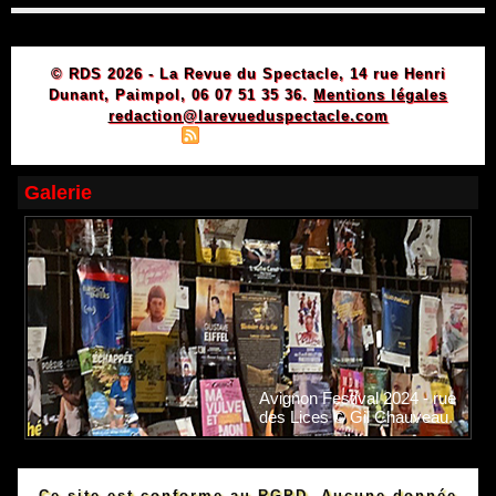
© RDS 2026 - La Revue du Spectacle, 14 rue Henri
Dunant, Paimpol, 06 07 51 35 36.
Mentions légales
redaction@larevueduspectacle.com
|
|
Plan du site
Syndication
Powered by WM
Galerie
Avignon Festival 2024 - rue
des Lices © Gil Chauveau.
Ce site est conforme au RGPD. Aucune donnée