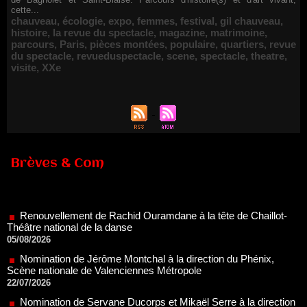
cette...
chauveau
,
écologie
,
expo
,
femmes
,
festival
,
gil chauveau
,
histoire
,
la revue du spectacle
,
magazine
,
matrimoine
,
parcours
,
Paris
,
pièces montées
,
populaire
,
quartiers
,
revue
du spectacle
,
revueduspectacle
,
scene
,
spectacle
,
theatre
,
visite
,
XXe
Brèves & Com
Renouvellement de Rachid Ouramdane à la tête de Chaillot-
Théâtre national de la danse
05/08/2026
Nomination de Jérôme Montchal à la direction du Phénix,
Scène nationale de Valenciennes Métropole
22/07/2026
Nomination de Servane Ducorps et Mikaël Serre à la direction
de la Comédie de Colmar - Centre Dramatique National Grand
Est Alsace