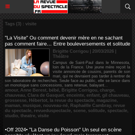
Tags (3) : visite
"La Visite" Ou comment devenir mère en ne sachant
pas comment faire… Entre bouleversements et solitude
Brigitte Corrigou | 20/03/2026
|
Théâtre
Campus de Saint-Paul dans le Minnesota,
loin de la France. Une jeune mère reçoit la
visite annoncée de cousins, parents de son
mari, qui ne devraient pas tarder à rentrer de
son laboratoire de recherches. Seule face au public, elle se lance dans
un monologue sans concessions, sans retenue, balayant...
amour
,
Anne Berest
,
bébé
,
Brigitte Corrigou
,
charge
,
chauveau
,
Clara de Gasquet
,
enceinte
,
enfant
,
gil chauveau
,
grossesse
,
Hébertot
,
la revue du spectacle
,
magazine
,
maman
,
musique
,
nouveau-né
,
Raphaëlle Cambray
,
revue
du spectacle
,
revueduspectacle
,
scene
,
solitude
,
spectacle
,
studio
,
theatre
,
visite
•Off 2024• "La Danse du Poisson" Un seul en scène