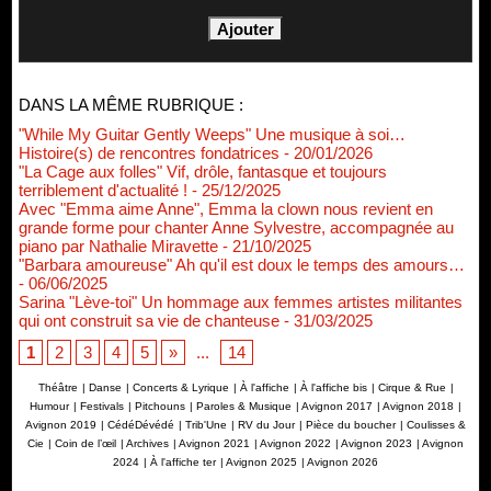
DANS LA MÊME RUBRIQUE :
"While My Guitar Gently Weeps" Une musique à soi…
Histoire(s) de rencontres fondatrices
- 20/01/2026
"La Cage aux folles" Vif, drôle, fantasque et toujours
terriblement d'actualité !
- 25/12/2025
Avec "Emma aime Anne", Emma la clown nous revient en
grande forme pour chanter Anne Sylvestre, accompagnée au
piano par Nathalie Miravette
- 21/10/2025
"Barbara amoureuse" Ah qu'il est doux le temps des amours…
- 06/06/2025
Sarina "Lève-toi" Un hommage aux femmes artistes militantes
qui ont construit sa vie de chanteuse
- 31/03/2025
1
2
3
4
5
»
...
14
Théâtre
|
Danse
|
Concerts & Lyrique
|
À l'affiche
|
À l'affiche bis
|
Cirque & Rue
|
Humour
|
Festivals
|
Pitchouns
|
Paroles & Musique
|
Avignon 2017
|
Avignon 2018
|
Avignon 2019
|
CédéDévédé
|
Trib'Une
|
RV du Jour
|
Pièce du boucher
|
Coulisses &
Cie
|
Coin de l’œil
|
Archives
|
Avignon 2021
|
Avignon 2022
|
Avignon 2023
|
Avignon
2024
|
À l'affiche ter
|
Avignon 2025
|
Avignon 2026