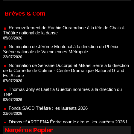
Renouvellement de Rachid Ouramdane à la tête de Chaillot-
Théâtre national de la danse
Brèves & Com
05/08/2026
Nomination de Jérôme Montchal à la direction du Phénix,
Scène nationale de Valenciennes Métropole
22/07/2026
Nomination de Servane Ducorps et Mikaël Serre à la direction
de la Comédie de Colmar - Centre Dramatique National Grand
Est Alsace
07/07/2026
Thomas Jolly et Laëtitia Guédon nommés à la direction du
TNP
02/07/2026
Fonds SACD Théâtre : les lauréats 2026
23/06/2026
Dispositif ARTCENA Écrire pour le cirque, les lauréats 2026 !
20/06/2026
Le palmarès des prix SACD 2026
18/06/2026
Les 10 lauréats du Fonds Grandes Formes Théâtre 2026
SACD
Numéros Papier