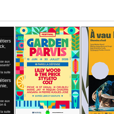
étiers
ck,
sse aux
Hasards"
 la suite
étiers
nie,
sse aux
ion &
 la suite