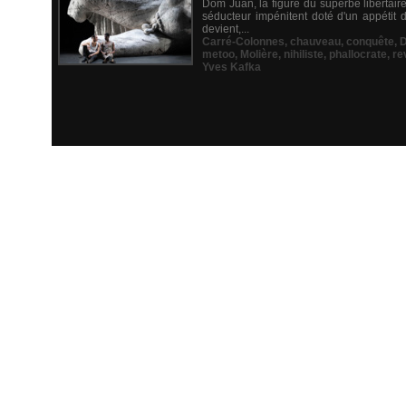
Dom Juan, la figure du superbe libertaire
séducteur impénitent doté d'un appétit
devient,...
Carré-Colonnes
,
chauveau
,
conquête
,
D
metoo
,
Molière
,
nihiliste
,
phallocrate
,
re
Yves Kafka