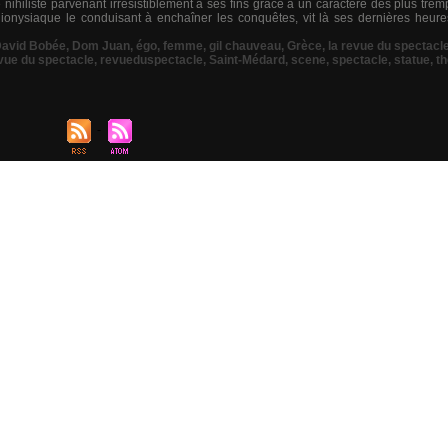
 nihiliste parvenant irrésistiblement à ses fins grâce à un caractère des plus tre
 dionysiaque le conduisant à enchaîner les conquêtes, vit là ses dernières he
avid Bobée
,
Dom Juan
,
égo
,
femme
,
gil chauveau
,
Grèce
,
la revue du spectacl
vue du spectacle
,
revueduspectacle
,
Saint-Médard
,
scene
,
spectacle
,
statue
,
th