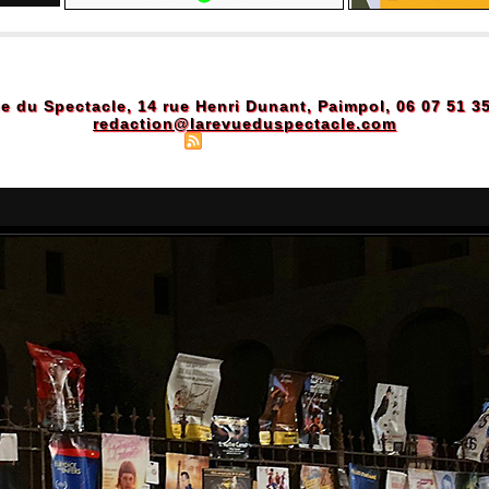
e du Spectacle, 14 rue Henri Dunant, Paimpol, 06 07 51 3
redaction@larevueduspectacle.com
Plan du site
|
Syndication
|
Powered by WM