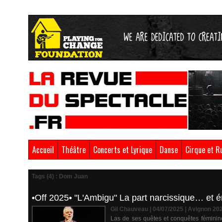
Accueil
Théâtre
Concerts et Lyrique
Danse
Cirque et R
Tags (4) : Dom Juan
•Off 2025• "L'Ambigu" La part narcissique… e
Gil Chauveau | 04/07/2025
|
Avignon 20
Las de ses quêtes et conquêtes féminines