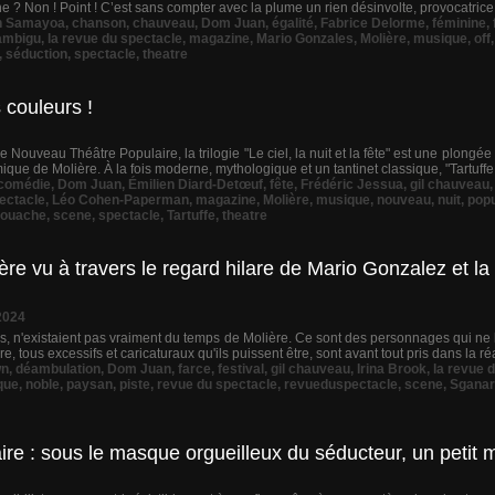
e ? Non ! Point ! C’est sans compter avec la plume un rien désinvolte, provocatrice 
n Samayoa
,
chanson
,
chauveau
,
Dom Juan
,
égalité
,
Fabrice Delorme
,
féminine
,
'ambigu
,
la revue du spectacle
,
magazine
,
Mario Gonzales
,
Molière
,
musique
,
off
,
séduction
,
spectacle
,
theatre
s couleurs !
 Nouveau Théâtre Populaire, la trilogie "Le ciel, la nuit et la fête" est une plongée
que de Molière. À la fois moderne, mythologique et un tantinet classique, "Tartuffe o
comédie
,
Dom Juan
,
Émilien Diard-Detœuf
,
fête
,
Frédéric Jessua
,
gil chauveau
pectacle
,
Léo Cohen-Paperman
,
magazine
,
Molière
,
musique
,
nouveau
,
nuit
,
popu
louache
,
scene
,
spectacle
,
Tartuffe
,
theatre
e vu à travers le regard hilare de Mario Gonzalez et la 
2024
s, n'existaient pas vraiment du temps de Molière. Ce sont des personnages qui ne 
, tous excessifs et caricaturaux qu'ils puissent être, sont avant tout pris dans la réa
wn
,
déambulation
,
Dom Juan
,
farce
,
festival
,
gil chauveau
,
Irina Brook
,
la revue 
que
,
noble
,
paysan
,
piste
,
revue du spectacle
,
revueduspectacle
,
scene
,
Sganar
re : sous le masque orgueilleux du séducteur, un petit 