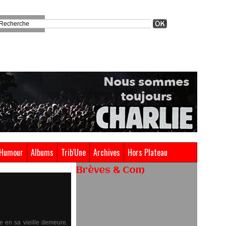
Humour
Albums
Trib'Une
Archives
Hors Plateau
Brèves & Com
Renouvellement de Rachid
Ouramdane à la tête de Chaillot-
Théâtre national de la danse
re en sa vieille demeure.
05/08/2026