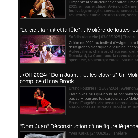
L'impénitent séducteur deviendrait-il moin
2025
,
amour
,
archipel
,
Avignon
,
Carme
festival
,
genre
,
gil chauveau
,
humour
,
l
revueduspectacle
,
Roland Topor
,
scene
"Le ciel, la nuit et la fête"… Molière de toutes le
Safidin Alouache | 03/03/2025
|
Théâtre
Créée en 2021 au festival d'Avignon par le
deux grands classiques et d'un ballet-comi
Aubervilliers
,
chanson
,
chauveau
,
ciel
,
Romelard
,
La Commune
,
la revue du s
spectacle
,
revueduspectacle
,
Safidin A
, •Off 2024• "Dom Juan… et les clowns" Un Molièr
complice d'Irina Brook
Bruno Fougniès | 13/07/2024
|
Avignon 
Les clowns, tels que nous les connaisson
pas servi puisque les caractères de Molière
Bruno Fougniès
,
chauveau
,
cirque
,
clo
Mario Gonzalez
,
Miranda
,
Molière
,
musi
"Dom Juan" Déconstruction d'une figure légendai
Yves Kafka | 24/03/2023
|
Théâtre