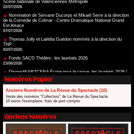
de la Comédie de Colmar - Centre Dramatique National Grand
Est Alsace
07/07/2026
Thomas Jolly et Laëtitia Guédon nommés à la direction du
TNP
02/07/2026
Fonds SACD Théâtre : les lauréats 2026
23/06/2026
Dispositif ARTCENA Écrire pour le cirque, les lauréats 2026 !
20/06/2026
Le palmarès des prix SACD 2026
18/06/2026
Numéros Papier
Les 10 lauréats du Fonds Grandes Formes Théâtre 2026
SACD
Anciens Numéros de La Revue du Spectacle (10)
13/06/2026
Vente des numéros "Collectors" de La Revue du Spectacle.
Nomination de Nathalie Garraud et Olivier Saccomano à la
10 euros l'exemplaire, frais de port compris.
direction du Théâtre de Gennevilliers - CDN
13/06/2026
Anciens Numéros
Dispositif SACD Auteurs d'espaces : les lauréats 2026
18/03/2026