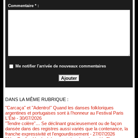
Commentaire * :
Me notifier l'arrivée de nouveaux commentaires
DANS LA MÊME RUBRIQUE :
"Carcaça" et "Adentro!" Quand les danses folkloriques
argentines et portugaises sont à l'honneur au Festival Paris
L'Été
- 30/07/2026
"Tendre colère"… Se déclinant gracieusement ou de façon
dansée dans des registres aussi variés que la contenance, la
franche expressivité et l’engourdissement
- 27/07/2026