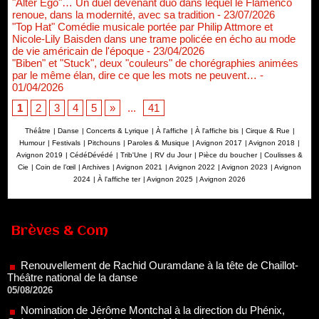
"Alter Ego"… Un duel devenant duo dans lequel le Flamenco
renoue, dans la modernité, avec sa tradition
- 23/07/2026
"Top Hat" Comédie musicale portée par Philip Attmore et
Nicole-Lily Baisden dans une trame policée en écho au mode
de vie américain de l'époque
- 23/04/2026
"Biben" et "Stuck", deux "couleurs" de chorégraphies animées
par le même élan, dire ce que les mots ne peuvent…
-
01/04/2026
1
2
3
4
5
»
...
41
Théâtre
|
Danse
|
Concerts & Lyrique
|
À l'affiche
|
À l'affiche bis
|
Cirque & Rue
|
Humour
|
Festivals
|
Pitchouns
|
Paroles & Musique
|
Avignon 2017
|
Avignon 2018
|
Avignon 2019
|
CédéDévédé
|
Trib'Une
|
RV du Jour
|
Pièce du boucher
|
Coulisses &
Cie
|
Coin de l’œil
|
Archives
|
Avignon 2021
|
Avignon 2022
|
Avignon 2023
|
Avignon
2024
|
À l'affiche ter
|
Avignon 2025
|
Avignon 2026
Renouvellement de Rachid Ouramdane à la tête de Chaillot-
Brèves & Com
Théâtre national de la danse
05/08/2026
Nomination de Jérôme Montchal à la direction du Phénix,
Scène nationale de Valenciennes Métropole
22/07/2026
Nomination de Servane Ducorps et Mikaël Serre à la direction