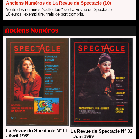
Les 10 lauréats du Fonds Grandes Formes Théâtre 2026
Anciens Numéros de La Revue du Spectacle (10)
SACD
Vente des numéros "Collectors" de La Revue du Spectacle.
13/06/2026
10 euros l'exemplaire, frais de port compris.
Nomination de Nathalie Garraud et Olivier Saccomano à la
direction du Théâtre de Gennevilliers - CDN
Anciens Numéros
13/06/2026
Dispositif SACD Auteurs d'espaces : les lauréats 2026
18/03/2026
La Revue du Spectacle N° 01
La Revue du Spectacle N° 02
- Avril 1989
- Juin 1989