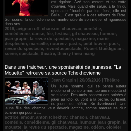
est rigolote. Avé son assent et sa cotte
d'ouvrier. Mais quand elle salue, à la fin du
spectacle "Touchée par les fées", elle est
Belle… C'est qu'elle a des raisons de l'être.
Sur scène, la comédienne se montre sûre de son métier et rigoureuse
dans ses...
2016
,
avignon off
,
chanson
,
chauveau
,
comédie
,
comédienne
,
danse
,
fée
,
festival
,
gil chauveau
,
humour
,
jean grapin
,
la revue du spectacle
,
magazine
,
marie
desplechin
,
marseille
,
noureev
,
pastis
,
petit louvre
,
puck
,
revue du spectacle
,
revueduspectacle
,
Robert Guédiguian
,
scene
,
spectacle
,
theatre
,
thierry thieu niang
Dans une fraicheur, une spontanéité de jeunesse, "La
Mouette" retrouve sa source Tchekhovienne
Jean Grapin | 26/05/2016
|
Théâtre
Un jeune homme, qui se pense auteur
moderne et pense aimer, tue une mouette et
se suicide. Des amis passent des soirées à
jouer au loto, ou vont à la pêche, ou lisent,
ou jouent du théâtre. Se divertissent. Une
jeune fille des champs veut devenir actrice, tombe amoureuse d'un
écrivain qui pourrait...
actrice
,
amour
,
anton tchekhov
,
chanson
,
chauveau
,
comédie
,
comédienne
,
gil chauveau
,
humour
,
jean grapin
,
la
mouette
,
la revue du spectacle
,
magazine
,
odéon
,
oloivier