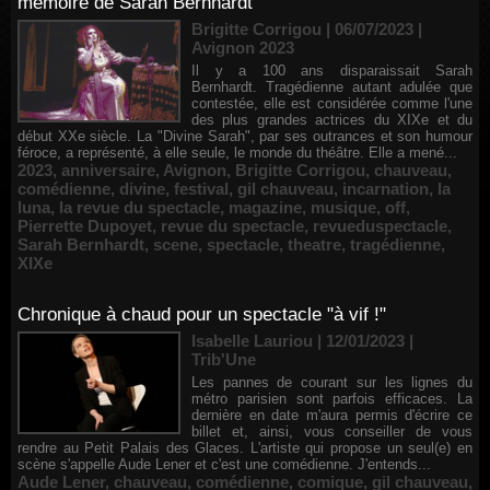
mémoire de Sarah Bernhardt
Brigitte Corrigou | 06/07/2023
|
Avignon 2023
Il y a 100 ans disparaissait Sarah
Bernhardt. Tragédienne autant adulée que
contestée, elle est considérée comme l'une
des plus grandes actrices du XIXe et du
début XXe siècle. La "Divine Sarah", par ses outrances et son humour
féroce, a représenté, à elle seule, le monde du théâtre. Elle a mené...
2023
,
anniversaire
,
Avignon
,
Brigitte Corrigou
,
chauveau
,
comédienne
,
divine
,
festival
,
gil chauveau
,
incarnation
,
la
luna
,
la revue du spectacle
,
magazine
,
musique
,
off
,
Pierrette Dupoyet
,
revue du spectacle
,
revueduspectacle
,
Sarah Bernhardt
,
scene
,
spectacle
,
theatre
,
tragédienne
,
XIXe
Chronique à chaud pour un spectacle "à vif !"
Isabelle Lauriou | 12/01/2023
|
Trib'Une
Les pannes de courant sur les lignes du
métro parisien sont parfois efficaces. La
dernière en date m'aura permis d'écrire ce
billet et, ainsi, vous conseiller de vous
rendre au Petit Palais des Glaces. L'artiste qui propose un seul(e) en
scène s'appelle Aude Lener et c'est une comédienne. J'entends...
Aude Lener
,
chauveau
,
comédienne
,
comique
,
gil chauveau
,