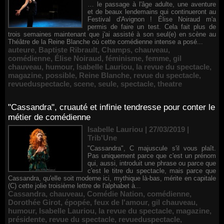
… le passage à l'âge adulte, une aventure
et de beaux lendemains qui continueront au
Festival d'Avignon ! Élise Noiraud m'a
permis de faire un test. Cela fait plus de
trois semaines maintenant que j'ai assisté à son seul(e) en scène au
Théâtre de la Reine Blanche où cette comédienne intense a posé...
auteure
,
Baptiste Ribrault
,
Champs
,
chauveau
,
comédienne
,
Élise Noiraud
,
féminisme
,
femme
,
gil
chauveau
,
humour
,
Isabelle Lauriou
,
la revue du spectacle
,
magazine
,
possible
,
Reine Blanche
,
revue du spectacle
,
revueduspectacle
,
scene
,
seule
,
spectacle
,
theatre
"Cassandra", cruauté et infinie tendresse pour conter le
métier de comédienne
Isabelle Lauriou | 27/03/2019
|
Trib'Une
"Cassandra", C majuscule s'il vous plaît.
Pas uniquement parce que c'est un prénom
qui, aussi, introduit une phrase ou parce que
c'est le titre du spectacle, mais parce que
Cassandra, qu'elle soit moderne ici, mythique là-bas, mérite en capitale
(C) cette jolie troisième lettre de l'alphabet à...
Cassandra
,
chauveau
,
Comédie Nation
,
comédienne
,
Dorothée Girot
,
épopée
,
feux de l'amour
,
gil chauveau
,
humour
,
Isabelle Lauriou
,
la revue du spectacle
,
magazine
,
présidente
,
revue du spectacle
,
revueduspectacle
,