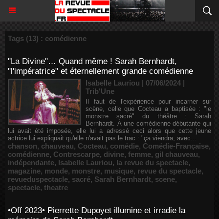
Tags (13) : comédienne
"La Divine"… Quand même ! Sarah Bernhardt,
"l'impératrice" et éternellement grande comédienne
Isabelle Lauriou | 07/06/2024
|
Trib'Une
Il faut de l'expérience pour incarner sur
scène, celle que Cocteau a baptisée : "le
monstre sacré" du théâtre : Sarah
Bernhardt. À une comédienne débutante qui
lui avait été imposée, elle lui a adressé ceci alors que cette jeune
actrice lui expliquait qu'elle n'avait pas le trac : "ça viendra, avec...
chanson
,
chauveau
,
Cocteau
,
comédie
,
Comédie-Française
,
comédienne
,
Contrescarpe
,
divine
,
femme
,
gil chauveau
,
indépendante
,
Isabelle Lauriou
,
la revue du spectacle
,
magazine
,
monde
,
monstre
,
musique
,
revue du spectacle
,
revueduspectacle
,
sacré
,
Sarah Bernhardt
,
scene
,
spectacle
,
theatre
•Off 2023• Pierrette Dupoyet illumine et irradie la