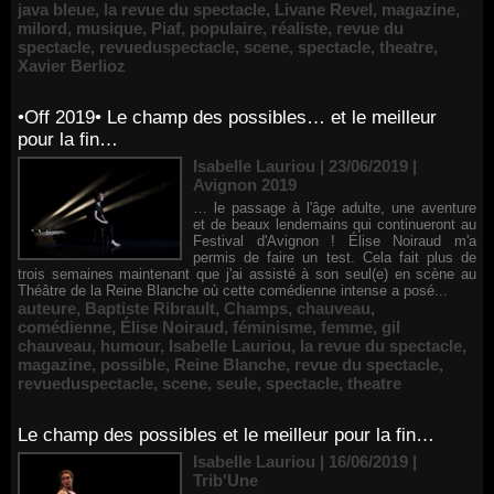
java bleue
,
la revue du spectacle
,
Livane Revel
,
magazine
,
milord
,
musique
,
Piaf
,
populaire
,
réaliste
,
revue du
spectacle
,
revueduspectacle
,
scene
,
spectacle
,
theatre
,
Xavier Berlioz
•Off 2019• Le champ des possibles… et le meilleur
pour la fin…
Isabelle Lauriou | 23/06/2019
|
Avignon 2019
… le passage à l'âge adulte, une aventure
et de beaux lendemains qui continueront au
Festival d'Avignon ! Élise Noiraud m'a
permis de faire un test. Cela fait plus de
trois semaines maintenant que j'ai assisté à son seul(e) en scène au
Théâtre de la Reine Blanche où cette comédienne intense a posé...
auteure
,
Baptiste Ribrault
,
Champs
,
chauveau
,
comédienne
,
Élise Noiraud
,
féminisme
,
femme
,
gil
chauveau
,
humour
,
Isabelle Lauriou
,
la revue du spectacle
,
magazine
,
possible
,
Reine Blanche
,
revue du spectacle
,
revueduspectacle
,
scene
,
seule
,
spectacle
,
theatre
Le champ des possibles et le meilleur pour la fin…
Isabelle Lauriou | 16/06/2019
|
Trib'Une