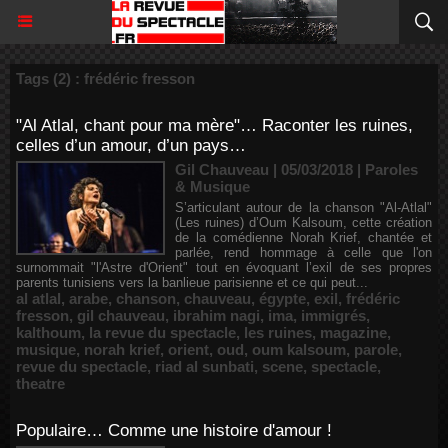
Tags (2) : frédéric fresson
"Al Atlal, chant pour ma mère"… Raconter les ruines,
celles d’un amour, d’un pays…
Gil Chauveau | 05/03/2018
|
Paroles
& Musique
S’articulant autour de la chanson "Al-Atlal"
(Les ruines) d’Oum Kalsoum, cette création
de la comédienne Norah Krief, chantée et
parlée, rend hommage à celle que l'on
surnommait "l'Astre d'Orient" tout en évoquant l’exil de ses propres
parents tunisiens vers la banlieue parisienne et ce qui peut...
al atlal
,
arabe
,
chanson
,
chauveau
,
égypte
,
exil
,
frédéric
fresson
,
gil chauveau
,
ibrahim nagi
,
ima
,
immigrés
,
kalthoum
,
la revue du spectacle
,
les ruines
,
magazine
,
musique
,
norah krief
,
orient
,
oud
,
oum kalsoum
,
parole
,
revue du spectacle
,
riad al sunbati
,
scene
,
spectacle
,
theatre
Populaire… Comme une histoire d'amour !