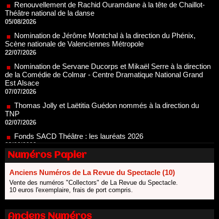
05/08/2026
Nomination de Jérôme Montchal à la direction du Phénix,
Scène nationale de Valenciennes Métropole
22/07/2026
Nomination de Servane Ducorps et Mikaël Serre à la direction
de la Comédie de Colmar - Centre Dramatique National Grand
Est Alsace
07/07/2026
Thomas Jolly et Laëtitia Guédon nommés à la direction du
TNP
02/07/2026
Fonds SACD Théâtre : les lauréats 2026
23/06/2026
Dispositif ARTCENA Écrire pour le cirque, les lauréats 2026 !
20/06/2026
Numéros Papier
Le palmarès des prix SACD 2026
18/06/2026
Anciens Numéros de La Revue du Spectacle (10)
Vente des numéros "Collectors" de La Revue du Spectacle.
Les 10 lauréats du Fonds Grandes Formes Théâtre 2026
10 euros l'exemplaire, frais de port compris.
SACD
13/06/2026
Anciens Numéros
Nomination de Nathalie Garraud et Olivier Saccomano à la