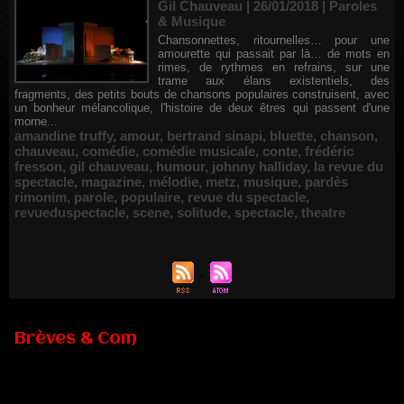
Gil Chauveau | 26/01/2018
|
Paroles
& Musique
Chansonnettes, ritournelles… pour une
amourette qui passait par là… de mots en
rimes, de rythmes en refrains, sur une
trame aux élans existentiels, des
fragments, des petits bouts de chansons populaires construisent, avec
un bonheur mélancolique, l'histoire de deux êtres qui passent d'une
morne...
amandine truffy
,
amour
,
bertrand sinapi
,
bluette
,
chanson
,
chauveau
,
comédie
,
comédie musicale
,
conte
,
frédéric
fresson
,
gil chauveau
,
humour
,
johnny halliday
,
la revue du
spectacle
,
magazine
,
mélodie
,
metz
,
musique
,
pardès
rimonim
,
parole
,
populaire
,
revue du spectacle
,
revueduspectacle
,
scene
,
solitude
,
spectacle
,
theatre
Brèves & Com
Renouvellement de Rachid Ouramdane à la tête de Chaillot-
Théâtre national de la danse