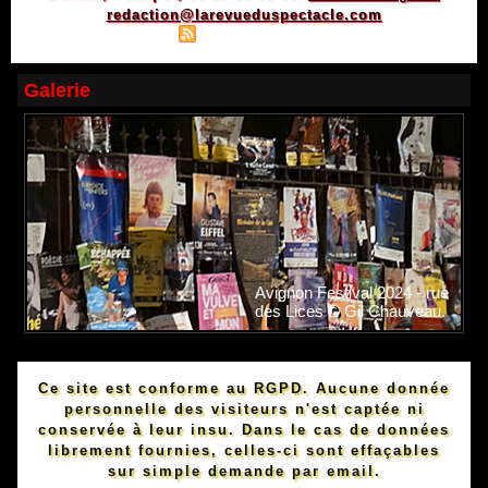
redaction@larevueduspectacle.com
|
|
Plan du site
Syndication
Powered by WM
Galerie
Avignon Festival 2024 - rue
des Lices © Gil Chauveau.
Ce site est conforme au RGPD. Aucune donnée
personnelle des visiteurs n'est captée ni
conservée à leur insu. Dans le cas de données
librement fournies, celles-ci sont effaçables
sur simple demande par email.