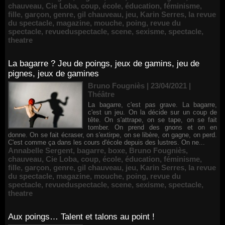
chauveau
,
Cie Loba
,
coup
,
école
,
éducation
,
féminisme
,
fille
,
garçon
,
genre
,
gil chauveau
,
jeu
,
Karin Serres
,
la revue
du spectacle
,
magazine
,
mouche
,
poing
,
revue du
spectacle
,
revueduspectacle
,
scene
,
sexisme
,
spectacle
,
theatre
La bagarre ? Jeu de poings, jeux de gamins, jeu de
pignes, jeux de gamines
Bruno Fougniès | 23/04/2021
|
Théâtre
La bagarre, c'est pas grave. La bagarre,
c'est un jeu. On la décide sur un coup de
tête. On s'attrape, on se tape, on se fait
tomber. On prend des gnons et on en
donne. On se fait écraser, on s'extirpe, on se libère, on gagne, on perd.
C'est comme ça dans les cours d'école depuis des lustres. On ne...
Annabelle Sergent
,
bagarre
,
boxe
,
Bruno Fougniès
,
chauveau
,
Cie Loba
,
coup
,
école
,
éducation
,
féminisme
,
fille
,
garçon
,
genre
,
gil chauveau
,
jeu
,
Karin Serres
,
la revue
du spectacle
,
magazine
,
mouche
,
poing
,
revue du
spectacle
,
revueduspectacle
,
scene
,
sexisme
,
spectacle
,
theatre
Aux poings… Talent et talons au point !