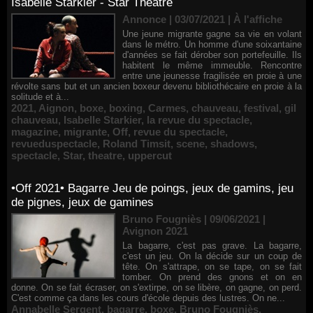
Isabelle Starkier - Star Théâtre
Annonce | 03/07/2021
|
À l'affiche
Une jeune migrante gagne sa vie en volant
dans le métro. Un homme d'une soixantaine
d'années se fait dérober son portefeuille. Ils
habitent le même immeuble. Rencontre
entre une jeunesse fragilisée en proie à une
révolte sans but et un ancien boxeur devenu bibliothécaire en proie à la
solitude et à...
2021
,
Aignon
,
boxe
,
boxing
,
Carmes
,
chauveau
,
festival
,
gil
chauveau
,
Isabelle Starkier
,
la revue du spectacle
,
magazine
,
migrante
,
Off
,
revue du spectacle
,
revueduspectacle
,
Roland Timsit
,
scene
,
shadows
,
spectacle
,
Star
,
theatre
,
uppercut
•Off 2021• Bagarre Jeu de poings, jeux de gamins, jeu
de pignes, jeux de gamines
Bruno Fougniès | 09/06/2021
|
Avignon 2021
La bagarre, c'est pas grave. La bagarre,
c'est un jeu. On la décide sur un coup de
tête. On s'attrape, on se tape, on se fait
tomber. On prend des gnons et on en
donne. On se fait écraser, on s'extirpe, on se libère, on gagne, on perd.
C'est comme ça dans les cours d'école depuis des lustres. On ne...
Annabelle Sergent
,
bagarre
,
boxe
,
Bruno Fougniès
,