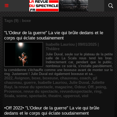
Tags (9) : boxe
"L'Odeur de la guerre" La vie qui brûle dedans et le
corps qui éclate soudainement
Isabelle Lauriou | 09/01/2025
|
Théâtre
Julie Duval, seule sur le plateau de la petite
salle de La Scala nous tend les bras.
Indirectement car, pendant que le public,
nombreux ce soir-là, s'installe paisiblement,
la comédienne s'échauffe comme une boxeuse avant de monter sur le
ring. Justement ! Julie Duval est également boxeuse et sa...
2022
,
Avignon
,
boxe
,
boxeuse
,
chauveau
,
coach
,
gil
chauveau
,
guerre
,
Isabelle Lauriou
,
Julie Duval
,
Juliette
Bayi
,
la revue du spectacle
,
magazine
,
Odeur
,
Off
,
poing
,
Provence
,
revue du spectacle
,
revueduspectacle
,
ring
,
Scala
,
scene
,
spectacle
,
theatre
,
uppercut
,
viol
•Off 2022• "L'Odeur de la guerre" La vie qui brûle
dedans et le corps qui éclate soudainement