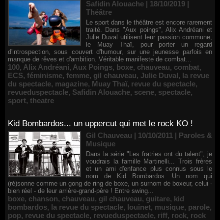
Safidin Alouache | 18/10/2019
|
Théâtre
Le sport dans le théâtre est encore rarement
traité. Dans "Aux poings", Alix Andréani et
Julie Duval utilisent leur passion commune,
le Muay Thaï, pour porter un regard
d'introspection, sous couvert d'humour, sur une jeunesse parfois en
manque de rêves et d'ambition. Véritable manifeste de combat...
100
,
Alix Andréani
,
Aux Poings
,
boxe
,
chauveau
,
combat
,
ECS
,
féminisme
,
femme
,
gil chauveau
,
Julie Duval
,
la revue
du spectacle
,
magazine
,
Muay Thaï
,
revue du spectacle
,
revueduspectacle
,
Safidin Alouache
,
scene
,
spectacle
,
sport
,
theatre
Kid Bombardos... un uppercut qui met le rock KO !
Gil Chauveau | 10/10/2011
|
Paroles &
Musique
Dans la série "Les fratries ont du talent", je
voudrais la famille Martinelli... Trois frères
et un ami d'enfance plus connus sous le
nom de Kid Bombardos. Un nom qui
(ré)sonne comme un gong de ring de boxe, un surnom de boxeur, celui -
bien réel - de leur arrière-grand-père ! Entre swing...
boxe
,
chanson
,
chauveau
,
gil chauveau
,
guitare
,
kid
bombardos
,
la revue du spectacle
,
louinet
,
musique
,
parole
,
pop
,
revue du spectacle
,
revueduspectacle
,
riff
,
rock
,
rock