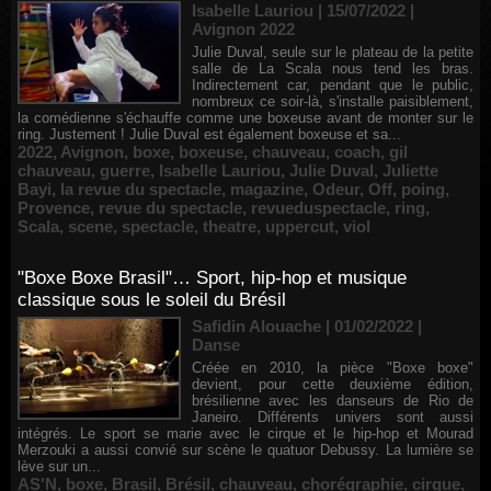
Isabelle Lauriou | 15/07/2022
|
Avignon 2022
Julie Duval, seule sur le plateau de la petite
salle de La Scala nous tend les bras.
Indirectement car, pendant que le public,
nombreux ce soir-là, s'installe paisiblement,
la comédienne s'échauffe comme une boxeuse avant de monter sur le
ring. Justement ! Julie Duval est également boxeuse et sa...
2022
,
Avignon
,
boxe
,
boxeuse
,
chauveau
,
coach
,
gil
chauveau
,
guerre
,
Isabelle Lauriou
,
Julie Duval
,
Juliette
Bayi
,
la revue du spectacle
,
magazine
,
Odeur
,
Off
,
poing
,
Provence
,
revue du spectacle
,
revueduspectacle
,
ring
,
Scala
,
scene
,
spectacle
,
theatre
,
uppercut
,
viol
"Boxe Boxe Brasil"… Sport, hip-hop et musique
classique sous le soleil du Brésil
Safidin Alouache | 01/02/2022
|
Danse
Créée en 2010, la pièce "Boxe boxe"
devient, pour cette deuxième édition,
brésilienne avec les danseurs de Rio de
Janeiro. Différents univers sont aussi
intégrés. Le sport se marie avec le cirque et le hip-hop et Mourad
Merzouki a aussi convié sur scène le quatuor Debussy. La lumière se
lève sur un...
AS'N
,
boxe
,
Brasil
,
Brésil
,
chauveau
,
chorégraphie
,
cirque
,