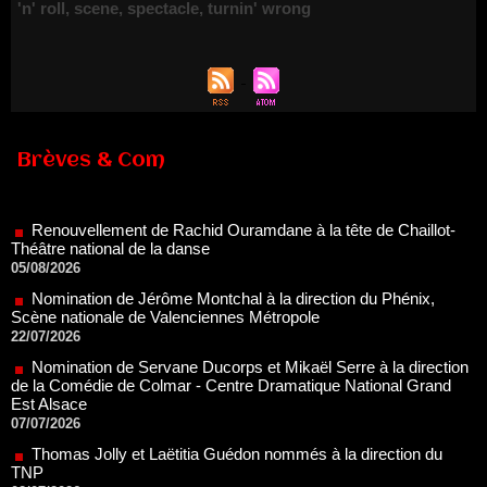
'n' roll
,
scene
,
spectacle
,
turnin' wrong
Brèves & Com
Renouvellement de Rachid Ouramdane à la tête de Chaillot-
Théâtre national de la danse
05/08/2026
Nomination de Jérôme Montchal à la direction du Phénix,
Scène nationale de Valenciennes Métropole
22/07/2026
Nomination de Servane Ducorps et Mikaël Serre à la direction
de la Comédie de Colmar - Centre Dramatique National Grand
Est Alsace
07/07/2026
Thomas Jolly et Laëtitia Guédon nommés à la direction du
TNP
02/07/2026
Fonds SACD Théâtre : les lauréats 2026