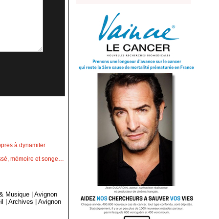
opres à dynamiter
passé, mémoire et songe…
 & Musique
|
Avignon
il
|
Archives
|
Avignon