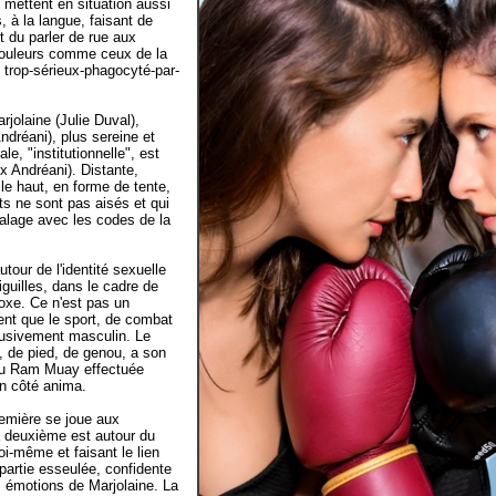
mettent en situation aussi
, à la langue, faisant de
t du parler de rue aux
s couleurs comme ceux de la
u trop-sérieux-phagocyté-par-
rjolaine (Julie Duval),
ndréani), plus sereine et
le, "institutionnelle", est
ix Andréani). Distante,
le haut, en forme de tente,
rts ne sont pas aisés et qui
alage avec les codes de la
tour de l'identité sexuelle
guilles, dans le cadre de
boxe. Ce n'est pas un
rent que le sport, de combat
clusivement masculin. Le
 de pied, de genou, a son
hru Ram Muay effectuée
n côté anima.
remière se joue aux
a deuxième est autour du
i-même et faisant le lien
partie esseulée, confidente
s émotions de Marjolaine. La