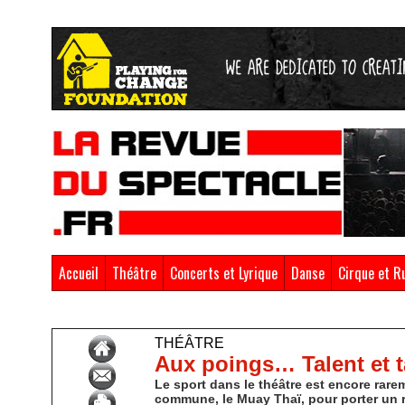
Accueil
Théâtre
Concerts et Lyrique
Danse
Cirque et R
Accueil
>
Théâtre
THÉÂTRE
Aux poings… Talent et t
Le sport dans le théâtre est encore rarem
commune, le Muay Thaï, pour porter un 