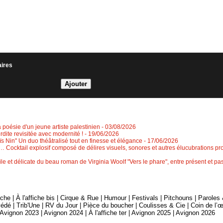
aires
a poésie d'un jeune artiste palestinien
- 03/08/2026
erdite revisitée avec modernité !
- 19/06/2026
 Nin" Un duo théâtralisé tout en finesse et élégance
- 17/06/2026
 Cocktail explosif composé de délires visuels, sonores et autres élucubrations pr
le et délicate du beau roman de Virginia Woolf "Vers le phare", entre présent et 
fiche
|
À l'affiche bis
|
Cirque & Rue
|
Humour
|
Festivals
|
Pitchouns
|
Paroles
édé
|
Trib'Une
|
RV du Jour
|
Pièce du boucher
|
Coulisses & Cie
|
Coin de l’œ
Avignon 2023
|
Avignon 2024
|
À l'affiche ter
|
Avignon 2025
|
Avignon 2026