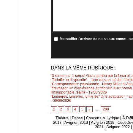
Me notifier l'arrivée de nouveaux comment
DANS LA MÊME RUBRIQUE :
"3 saisons et 1 corps" Gaza, portée par la force et l
"Tartuffe ou l'hypocrite"… une version inédite et int
"Correspondance passionnée - Henry Miller et Anaïs
"Sturbzep" Un bien étrange et "monstrueux" bordel…
l'insupportable réalité
- 12/06/2026
"Lumières, lumières, lumières" Une adaptation habi
- 09/06/2026
1
2
3
4
5
»
...
288
Théâtre
|
Danse
|
Concerts & Lyrique
|
À l'af
2017
|
Avignon 2018
|
Avignon 2019
|
CédéDév
2021
|
Avignon 2022
|