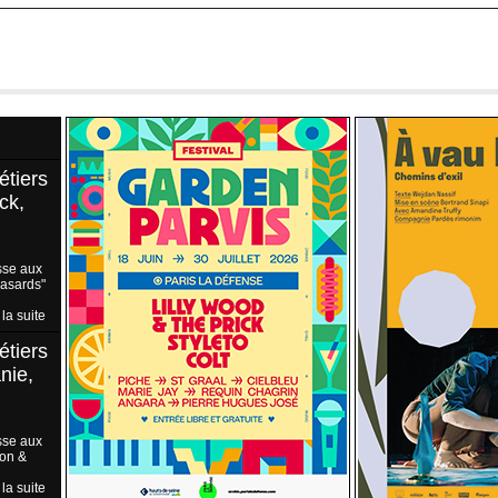
étiers
ck,
sse aux
Hasards"
 la suite
étiers
nie,
sse aux
ion &
 la suite