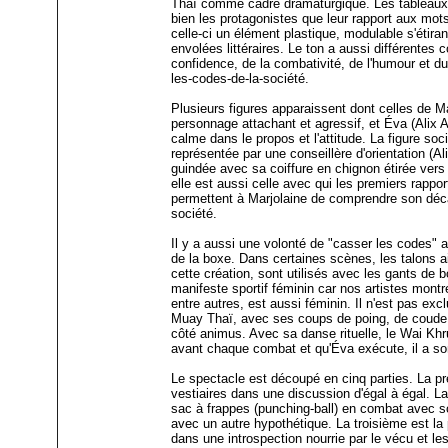
Thaï comme cadre dramaturgique. Les tableaux 
bien les protagonistes que leur rapport aux mots
celle-ci un élément plastique, modulable s'étiran
envolées littéraires. Le ton a aussi différente
confidence, de la combativité, de l'humour et d
les-codes-de-la-société.
Plusieurs figures apparaissent dont celles de Ma
personnage attachant et agressif, et Éva (Alix A
calme dans le propos et l'attitude. La figure socia
représentée par une conseillère d'orientation (Al
guindée avec sa coiffure en chignon étirée vers 
elle est aussi celle avec qui les premiers rappo
permettent à Marjolaine de comprendre son déc
société.
Il y a aussi une volonté de "casser les codes" au
de la boxe. Dans certaines scènes, les talons ai
cette création, sont utilisés avec les gants de 
manifeste sportif féminin car nos artistes mont
entre autres, est aussi féminin. Il n'est pas ex
Muay Thaï, avec ses coups de poing, de coude,
côté animus. Avec sa danse rituelle, le Wai K
avant chaque combat et qu'Éva exécute, il a so
Le spectacle est découpé en cinq parties. La p
vestiaires dans une discussion d'égal à égal. L
sac à frappes (punching-ball) en combat avec so
avec un autre hypothétique. La troisième est la 
dans une introspection nourrie par le vécu et le