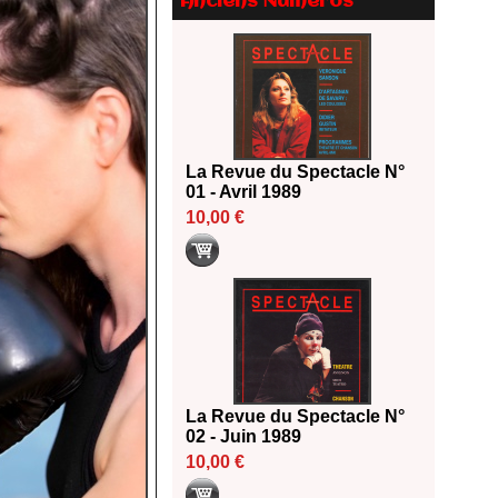
Anciens Numéros
2026
18/06/2026
Les 10 lauréats du Fonds
Grandes Formes Théâtre 2026
SACD
13/06/2026
Nomination de Nathalie
La Revue du Spectacle N°
Garraud et Olivier Saccomano à
01 - Avril 1989
la direction du Théâtre de
10,00 €
Gennevilliers - CDN
13/06/2026
Dispositif SACD Auteurs
d'espaces : les lauréats 2026
18/03/2026
La Revue du Spectacle N°
02 - Juin 1989
10,00 €