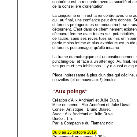
quatrième est la rencontre avec la société et se
de la conseillère d'orientation.
La cinquième enfin est la rencontre avec une aut
qui, au final, une confiance peut être donnée. 
différents protagonistes se rencontrent, se croi
détournent. C'est dans ce cheminement existent
découvre femme avec toutes ses potentialités, s
de l'autre, sans ses rêves tués ou mis en hiber
partie moins intime et plus extérieure est jouée
différents personnages qu'elle incarne.
La trame dramaturgique est un positionnement s
punching-ball et face à un alter ego. Au final, 
ses peurs et ses inhibitions. Il y a aussi quel
Pièce intéressante à plus d'un titre qui décline,
nouvelles (et de nouveaux !) émules.
"Aux poings"
Création d'Alix Andréani et Julie Duval.
Mise en scène : Alix Andréani et Julie Duval.
Conseil Artistique : Bruno Blairet.
Avec : Alix Andréani et Julie Duval.
Durée : 1 h.
Par la Compagnie du Flamant noir.
Du 8 au 25 octobre 2019.
Du mercredi au samedi à 20 h.