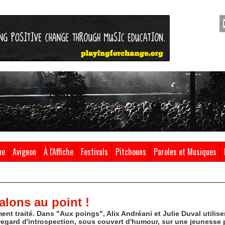
ue
Avignon
À l'Affiche
Festivals
Pitchouns
Paroles et Musiques
alons au point !
ent traité. Dans "Aux poings", Alix Andréani et Julie Duval utilis
regard d'introspection, sous couvert d'humour, sur une jeunesse