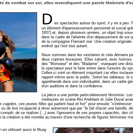
ste de combat sur soi, elles revendiquent une parole féministe d'es
D
es spectacles autour du sport, il y en a peu. 
un élément d'épanouissement personnel et social grâ
1937) et, depuis plusieurs années, un objet trop souve
dans le cadre de l'atteinte d'un dépassement de soi q
de la compagnie Flamant noir. Une création originale
endroit qui l'est tout autant.
Nous sommes dans les vestiaires et cela démarre pa
deux copines boxeuses. Elles saluent, avec humour, 
des "Monsieur" et des "Madame", marquant une dista
le spectateur pour le faire entrer dans l'univers du sp
Celles-ci sont un élément important car elles instaur
rapport intime avec le public. Selon les tableaux, le 
appréhendé dans son individualité, dans un cadre gén
d'un auditoire et dans la confidence.
La pièce a une portée particulièrement féministe. L
metteures en scène Alix Andréani et Julie Duval ava
s cagoles, ces jeunes filles qui parlent haut et fort"
pour ensuite
"s'intéresse
"
ou de leur incapacité à rêver autrement que par
"le fait d'avoir une famille, 
'accomplir, de se réaliser (…) avec l'ignorance de ses propres capacités, des c
e la création a été montée au travers d'une recherche de figures féminines m
n en utilisant aussi le Muay