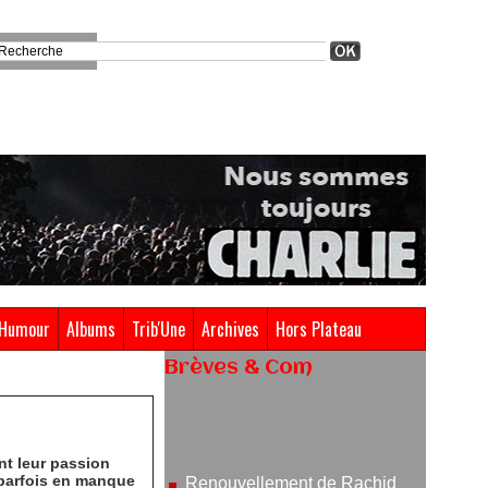
Humour
Albums
Trib'Une
Archives
Hors Plateau
Brèves & Com
Renouvellement de Rachid
Ouramdane à la tête de Chaillot-
Théâtre national de la danse
ent leur passion
05/08/2026
 parfois en manque