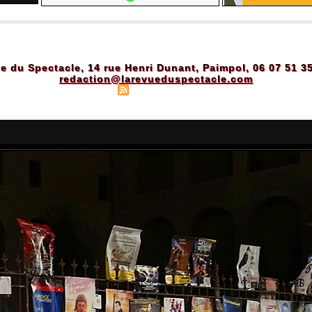
e du Spectacle, 14 rue Henri Dunant, Paimpol, 06 07 51 3
redaction@larevueduspectacle.com
Plan du site
|
Syndication
|
Powered by WM