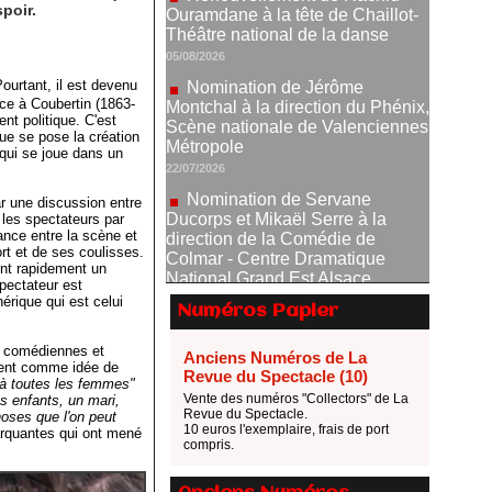
Nomination de Jérôme
poir.
Montchal à la direction du Phénix,
Scène nationale de Valenciennes
Métropole
Pourtant, il est devenu
22/07/2026
ce à Coubertin (1863-
Nomination de Servane
nt politique. C'est
Ducorps et Mikaël Serre à la
ue se pose la création
 qui se joue dans un
direction de la Comédie de
Colmar - Centre Dramatique
National Grand Est Alsace
r une discussion entre
07/07/2026
les spectateurs par
nce entre la scène et
Thomas Jolly et Laëtitia
ort et de ses coulisses.
Guédon nommés à la direction du
ent rapidement un
spectateur est
TNP
érique qui est celui
02/07/2026
Numéros Papier
Fonds SACD Théâtre : les
es comédiennes et
Anciens Numéros de La
lauréats 2026
ient comme idée de
Revue du Spectacle (10)
23/06/2026
r à toutes les femmes"
Vente des numéros "Collectors" de La
des enfants, un mari,
Dispositif ARTCENA Écrire
Revue du Spectacle.
hoses que l'on peut
10 euros l'exemplaire, frais de port
pour le cirque, les lauréats 2026 !
arquantes qui ont mené
compris.
20/06/2026
Le palmarès des prix SACD