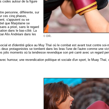
s codes autour de la figure
re personne, différente, sur
Sur ces cinq phases,
sent, s'appuient ou se
iel que Marjolaine se
ans a priori, sans le regard
nation dans le bas-côté. La
 par Alix Andréani dans les
© DR.
ocial et d'identité grâce au Muy Thaï où le combat est avant tout contre soi
les deux protagonistes se tombent dans les bras l'une de l'autre comme une vi
ques jolis moments où la tendresse revendique son pré carré avec un regard per
 avec humour, une revendication politique et sociale d'un sport, le Muay Thaï, q