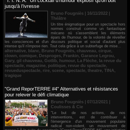
"T. I. N. A." Un cocktail d'humour explosif qu'on boit
jusqu'à l'ivresse
Bruno Fougniès | 16/11/2022
|
Théâtre
Un titre énigmatique pour un spectacle hors
normes construit comme un fantastique
mécano où s'assemblent les éléments
épars de l'humour, de la volonté de réveiller
les consciences et d'un discours politique et social d'autant plus
intense qu'il n'impose rien. Tout cela grâce à un subterfuge de mise...
alternative
,
blanc
,
Bruno Fougniès
,
chauveau
,
cirque
,
clown
,
comique
,
Desproges
,
Frankin
,
Garance Legrou
,
Gary
,
gil chauveau
,
Gotlib
,
humour
,
La Flèche
,
la revue du
spectacle
,
magazine
,
politique
,
revue du spectacle
,
revueduspectacle
,
rire
,
scene
,
spectacle
,
theatre
,
TINA
,
tragique
"Grand ReporTERRE #4" Alternatives et résistances
pour relever le défi climatique
Bruno Fougniès | 07/12/2021
|
Coulisses & Cie
"Le but de nos actions, de nos
interventions, est de contribuer à
l'émergence d'un mouvement populaire
radical non-violent, un mouvement de