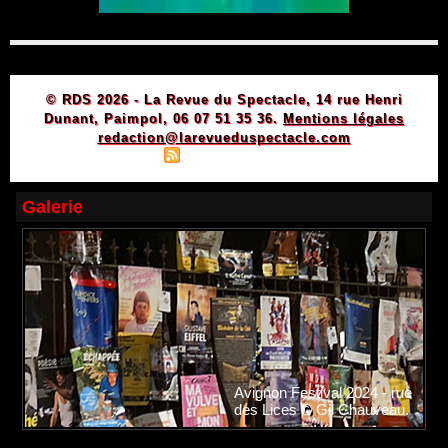
© RDS 2026 - La Revue du Spectacle, 14 rue Henri
Dunant, Paimpol, 06 07 51 35 36.
Mentions légales
redaction@larevueduspectacle.com
|
|
Plan du site
Syndication
Powered by WM
Galerie
Avignon Festival 2024 - rue
des Lices © Gil Chauveau.