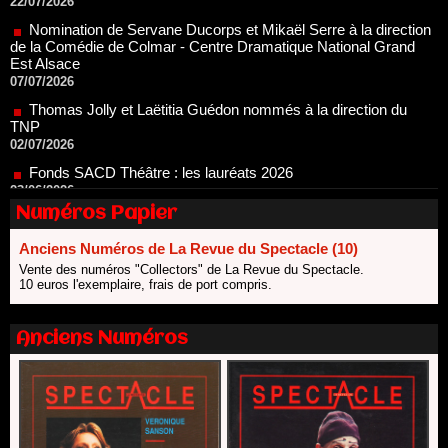
de la Comédie de Colmar - Centre Dramatique National Grand
Est Alsace
07/07/2026
Thomas Jolly et Laëtitia Guédon nommés à la direction du
TNP
02/07/2026
Fonds SACD Théâtre : les lauréats 2026
23/06/2026
Dispositif ARTCENA Écrire pour le cirque, les lauréats 2026 !
20/06/2026
Numéros Papier
Le palmarès des prix SACD 2026
18/06/2026
Anciens Numéros de La Revue du Spectacle (10)
Les 10 lauréats du Fonds Grandes Formes Théâtre 2026
Vente des numéros "Collectors" de La Revue du Spectacle.
SACD
10 euros l'exemplaire, frais de port compris.
13/06/2026
Nomination de Nathalie Garraud et Olivier Saccomano à la
Anciens Numéros
direction du Théâtre de Gennevilliers - CDN
13/06/2026
Dispositif SACD Auteurs d'espaces : les lauréats 2026
18/03/2026