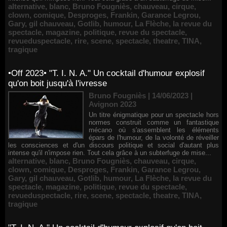
alternative
,
blanc
,
Bruno Fougniès
,
chauveau
,
cirque
,
clown
,
comique
,
Desproges
,
Frankin
,
Garance Legrou
,
Gary
,
gil chauveau
,
Gotlib
,
humour
,
La Flèche
,
la revue du
spectacle
,
magazine
,
politique
,
revue du spectacle
,
revueduspectacle
,
rire
,
scene
,
spectacle
,
theatre
,
TINA
,
tragique
•Off 2023• "T. I. N. A." Un cocktail d'humour explosif
qu'on boit jusqu'à l'ivresse
Bruno Fougniès | 14/06/2023
|
Avignon 2023
Un titre énigmatique pour un spectacle hors
normes construit comme un fantastique
mécano où s'assemblent les éléments
épars de l'humour, de la volonté de réveiller
les consciences et d'un discours politique et social d'autant plus
intense qu'il n'impose rien. Tout cela grâce à un subterfuge de mise...
alternative
,
blanc
,
Bruno Fougniès
,
chauveau
,
cirque
,
clown
,
comique
,
Desproges
,
Frankin
,
Garance Legrou
,
Gary
,
gil chauveau
,
Gotlib
,
humour
,
La Flèche
,
la revue du
spectacle
,
magazine
,
politique
,
revue du spectacle
,
revueduspectacle
,
rire
,
scene
,
spectacle
,
theatre
,
TINA
,
tragique