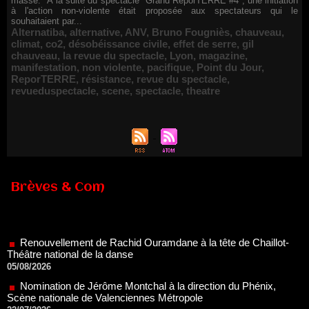
masse." À la suite du spectacle "Grand ReporTERRE #4", une initiation
à l'action non-violente était proposée aux spectateurs qui le
souhaitaient par...
Alternatiba
,
alternative
,
ANV
,
Bruno Fougniès
,
chauveau
,
climat
,
co2
,
désobéissance civile
,
effet de serre
,
gil
chauveau
,
la revue du spectacle
,
Lyon
,
magazine
,
manifestation
,
non violente
,
pacifique
,
Point du Jour
,
ReporTERRE
,
résistance
,
revue du spectacle
,
revueduspectacle
,
scene
,
spectacle
,
theatre
Brèves & Com
Renouvellement de Rachid Ouramdane à la tête de Chaillot-
Théâtre national de la danse
05/08/2026
Nomination de Jérôme Montchal à la direction du Phénix,
Scène nationale de Valenciennes Métropole
22/07/2026
Nomination de Servane Ducorps et Mikaël Serre à la direction