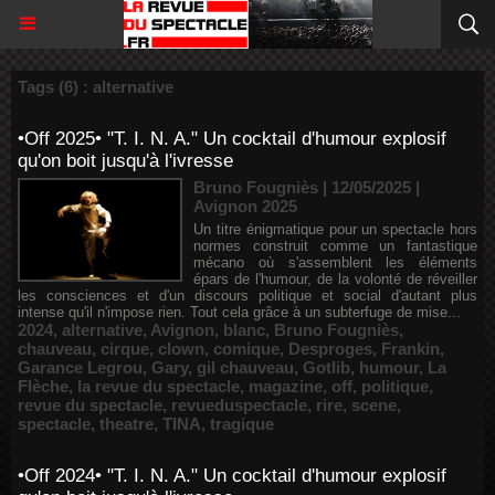
Tags (6) : alternative
•Off 2025• "T. I. N. A." Un cocktail d'humour explosif
qu'on boit jusqu'à l'ivresse
Bruno Fougniès | 12/05/2025
|
Avignon 2025
Un titre énigmatique pour un spectacle hors
normes construit comme un fantastique
mécano où s'assemblent les éléments
épars de l'humour, de la volonté de réveiller
les consciences et d'un discours politique et social d'autant plus
intense qu'il n'impose rien. Tout cela grâce à un subterfuge de mise...
2024
,
alternative
,
Avignon
,
blanc
,
Bruno Fougniès
,
chauveau
,
cirque
,
clown
,
comique
,
Desproges
,
Frankin
,
Garance Legrou
,
Gary
,
gil chauveau
,
Gotlib
,
humour
,
La
Flèche
,
la revue du spectacle
,
magazine
,
off
,
politique
,
revue du spectacle
,
revueduspectacle
,
rire
,
scene
,
spectacle
,
theatre
,
TINA
,
tragique
•Off 2024• "T. I. N. A." Un cocktail d'humour explosif