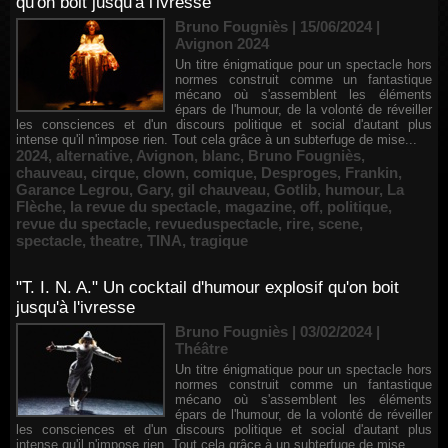
qu'on boit jusqu'à l'ivresse
Bruno Fougniès | 15/06/2024
|
Avignon 2024
Un titre énigmatique pour un spectacle hors
normes construit comme un fantastique
mécano où s'assemblent les éléments
épars de l'humour, de la volonté de réveiller
les consciences et d'un discours politique et social d'autant plus
intense qu'il n'impose rien. Tout cela grâce à un subterfuge de mise...
2024
,
alternative
,
Avignon
,
blanc
,
Bruno Fougniès
,
chauveau
,
cirque
,
clown
,
comique
,
Desproges
,
Frankin
,
Garance Legrou
,
Gary
,
gil chauveau
,
Gotlib
,
humour
,
La
Flèche
,
la revue du spectacle
,
magazine
,
off
,
politique
,
revue du spectacle
,
revueduspectacle
,
rire
,
scene
,
spectacle
,
theatre
,
TINA
,
tragique
"T. I. N. A." Un cocktail d'humour explosif qu'on boit
jusqu'à l'ivresse
Bruno Fougniès | 03/02/2024
|
Théâtre
Un titre énigmatique pour un spectacle hors
normes construit comme un fantastique
mécano où s'assemblent les éléments
épars de l'humour, de la volonté de réveiller
les consciences et d'un discours politique et social d'autant plus
intense qu'il n'impose rien. Tout cela grâce à un subterfuge de mise...