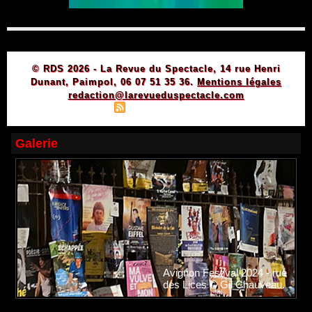
© RDS 2026 - La Revue du Spectacle, 14 rue Henri
Dunant, Paimpol, 06 07 51 35 36.
Mentions légales
redaction@larevueduspectacle.com
|
|
Plan du site
Syndication
Powered by WM
Galerie
Avignon Festival 2024 - rue
des Lices © Gil Chauveau.