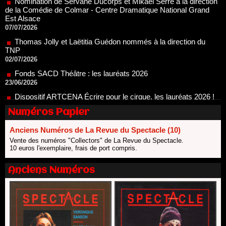
Thomas Jolly et Laëtitia Guédon nommés à la direction du
TNP
02/07/2026
Fonds SACD Théâtre : les lauréats 2026
23/06/2026
Dispositif ARTCENA Écrire pour le cirque, les lauréats 2026 !
20/06/2026
Le palmarès des prix SACD 2026
18/06/2026
Numéros Papier
Les 10 lauréats du Fonds Grandes Formes Théâtre 2026
SACD
13/06/2026
Anciens Numéros de La Revue du Spectacle (10)
Vente des numéros "Collectors" de La Revue du Spectacle.
Nomination de Nathalie Garraud et Olivier Saccomano à la
10 euros l'exemplaire, frais de port compris.
direction du Théâtre de Gennevilliers - CDN
13/06/2026
Anciens Numéros
Dispositif SACD Auteurs d'espaces : les lauréats 2026
18/03/2026