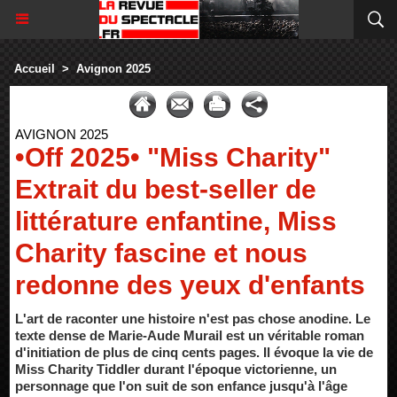
Accueil
>
Avignon 2025
AVIGNON 2025
•Off 2025• "Miss Charity"
Extrait du best-seller de
littérature enfantine, Miss
Charity fascine et nous
redonne des yeux d'enfants
L'art de raconter une histoire n'est pas chose anodine. Le
texte dense de Marie-Aude Murail est un véritable roman
d'initiation de plus de cinq cents pages. Il évoque la vie de
Miss Charity Tiddler durant l'époque victorienne, un
personnage que l'on suit de son enfance jusqu'à l'âge