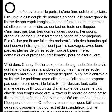
O
n découvre ainsi le portrait d'une âme solide et solitaire.
Fille unique d'un couple de notables coincés, elle sauvegarde la
liberté de son esprit imaginatif en se réfugiant dans un grenier
où elle passe ses loisirs au contact de toute une floppée
d'animaux pas tous très domestiques : souris, hérissons,
crapauds, corbeau, lapin forment sa bande de compagnons.
Elle réalise par là une fuite très orchestrée loin des humains qui
sont souvent étranges, qui sont parfois sauvages, avec leurs
paroles pleines de griffes et de mordant, père, mère,
domestiques et professeur d'allemand, pour ne citer qu'eux.
Voici donc Charity Tiddler aux portes de la grande fête de la vie
qui l'attend avec ses farandoles de bonnes manières et de
principes moraux qui lui serviront de guide, ou plutôt d'entrave à
sa liberté. Le problème avec elle, c'est qu'elle ne se comporte
pas comme elle devrait le faire. Et, par-dessus tout, cette
manie de recueillir tout un tas d'animaux et de passer le plus
clair de son temps avec eux. À travers le regard de cette petite
fille sans préjugés, se découvre la société empesée et triste de
l'époque victorienne. On découvre aussi quelques failles dans
ce grand classement du correct et du scandaleux. Oui, le