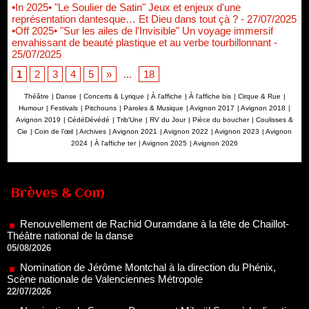
•In 2025• "Le Soulier de Satin" Jeux et enjeux d'une
représentation dantesque… Et Dieu dans tout çà ?
- 27/07/2025
•Off 2025• "Sur les ailes de l'Invisible" Un voyage immersif
envahissant de beauté plastique et au verbe tourbillonnant
-
25/07/2025
1
2
3
4
5
»
...
18
Théâtre
|
Danse
|
Concerts & Lyrique
|
À l'affiche
|
À l'affiche bis
|
Cirque & Rue
|
Humour
|
Festivals
|
Pitchouns
|
Paroles & Musique
|
Avignon 2017
|
Avignon 2018
|
Avignon 2019
|
CédéDévédé
|
Trib'Une
|
RV du Jour
|
Pièce du boucher
|
Coulisses &
Cie
|
Coin de l’œil
|
Archives
|
Avignon 2021
|
Avignon 2022
|
Avignon 2023
|
Avignon
2024
|
À l'affiche ter
|
Avignon 2025
|
Avignon 2026
Renouvellement de Rachid Ouramdane à la tête de Chaillot-
Théâtre national de la danse
Brèves & Com
05/08/2026
Nomination de Jérôme Montchal à la direction du Phénix,
Scène nationale de Valenciennes Métropole
22/07/2026
Nomination de Servane Ducorps et Mikaël Serre à la direction
de la Comédie de Colmar - Centre Dramatique National Grand
Est Alsace
07/07/2026