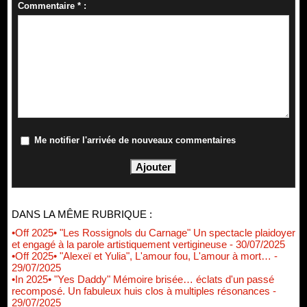
Commentaire * :
Me notifier l'arrivée de nouveaux commentaires
DANS LA MÊME RUBRIQUE :
•Off 2025• "Les Rossignols du Carnage" Un spectacle plaidoyer
et engagé à la parole artistiquement vertigineuse
- 30/07/2025
•Off 2025• "Alexeï et Yulia", L'amour fou, L'amour à mort…
-
29/07/2025
•In 2025• "Yes Daddy" Mémoire brisée… éclats d'un passé
recomposé. Un fabuleux huis clos à multiples résonances
-
29/07/2025