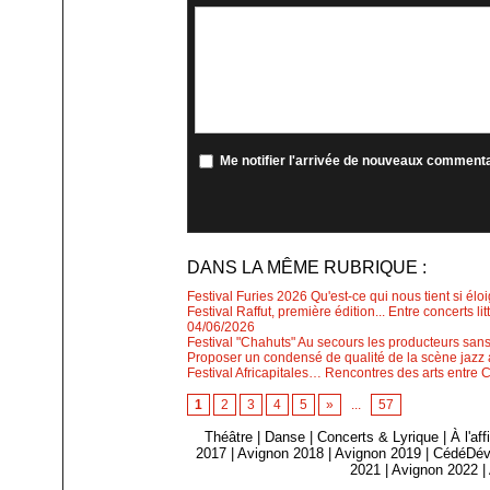
Me notifier l'arrivée de nouveaux comment
DANS LA MÊME RUBRIQUE :
Festival Furies 2026 Qu'est-ce qui nous tient si élo
Festival Raffut, première édition... Entre concerts l
04/06/2026
Festival "Chahuts" Au secours les producteurs sans
Proposer un condensé de qualité de la scène jazz a
Festival Africapitales… Rencontres des arts entre 
1
2
3
4
5
»
...
57
Théâtre
|
Danse
|
Concerts & Lyrique
|
À l'af
2017
|
Avignon 2018
|
Avignon 2019
|
CédéDév
2021
|
Avignon 2022
|