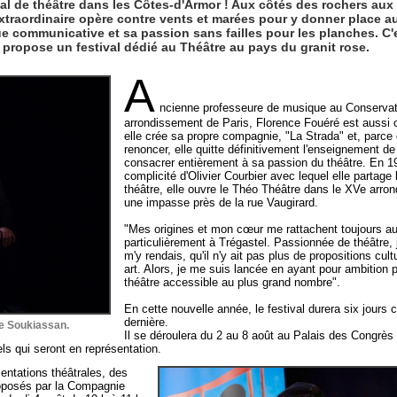
tival de théâtre dans les Côtes-d'Armor ! Aux côtés des rochers au
traordinaire opère contre vents et marées pour y donner place au
ue communicative et sa passion sans failles pour les planches. C'e
ropose un festival dédié au Théâtre au pays du granit rose.
A
ncienne professeure de musique au Conservat
arrondissement de Paris, Florence Fouéré est aussi
elle crée sa propre compagnie, "La Strada" et, parce q
renoncer, elle quitte définitivement l'enseignement d
consacrer entièrement à sa passion du théâtre. En 1
complicité d'Olivier Courbier avec lequel elle partag
théâtre, elle ouvre le Théo Théâtre dans le XVe arro
une impasse près de la rue Vaugirard.
"Mes origines et mon cœur me rattachent toujours au
particulièrement à Trégastel. Passionnée de théâtre, j
m'y rendais, qu'il n'y ait pas plus de propositions cult
art. Alors, je me suis lancée en ayant pour ambition 
théâtre accessible au plus grand nombre".
En cette nouvelle année, le festival durera six jours 
dernière.
Le Soukiassan.
Il se déroulera du 2 au 8 août au Palais des Congrès
ls qui seront en représentation.
entations théâtrales, des
proposés par la Compagnie