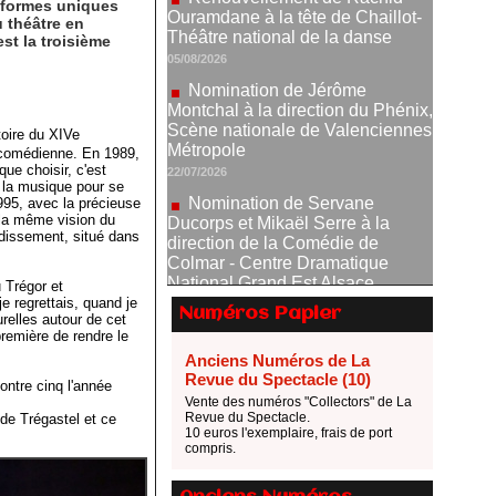
x formes uniques
Nomination de Jérôme
 théâtre en
Montchal à la direction du Phénix,
st la troisième
Scène nationale de Valenciennes
Métropole
22/07/2026
Nomination de Servane
oire du XIVe
Ducorps et Mikaël Serre à la
 comédienne. En 1989,
direction de la Comédie de
ue choisir, c'est
Colmar - Centre Dramatique
e la musique pour se
995, avec la précieuse
National Grand Est Alsace
e la même vision du
07/07/2026
ndissement, situé dans
Thomas Jolly et Laëtitia
Guédon nommés à la direction du
 Trégor et
TNP
e regrettais, quand je
Numéros Papier
urelles autour de cet
02/07/2026
première de rendre le
Fonds SACD Théâtre : les
Anciens Numéros de La
lauréats 2026
Revue du Spectacle (10)
contre cinq l'année
23/06/2026
Vente des numéros "Collectors" de La
Revue du Spectacle.
 de Trégastel et ce
Dispositif ARTCENA Écrire
10 euros l'exemplaire, frais de port
pour le cirque, les lauréats 2026 !
compris.
20/06/2026