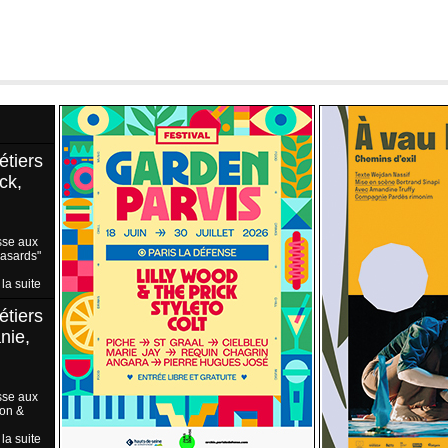
étiers
ck,
sse aux
Hasards"
 la suite
étiers
nie,
sse aux
ion &
 la suite