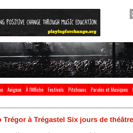
ue
Avignon
À l'Affiche
Festivals
Pitchouns
Paroles et Musiques
 Trégor à Trégastel Six jours de théâtr