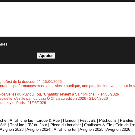
aires
igné(es) de la douceur ?*
- 15/06/2026
ittéraires, performances musicales, sieste poétique, une partition innovante pour le s
-cervelles du Puy du Fou, "Chahuts" revient à Saint-Michel !
- 14/05/2026
ctuelle, c'est le pari du Jazz Ô Château édition 2026
- 21/04/2026
Conakry et Paris
- 11/03/2026
fiche
|
À l'affiche bis
|
Cirque & Rue
|
Humour
|
Festivals
|
Pitchouns
|
Paroles
édé
|
Trib'Une
|
RV du Jour
|
Pièce du boucher
|
Coulisses & Cie
|
Coin de l’œ
Avignon 2023
|
Avignon 2024
|
À l'affiche ter
|
Avignon 2025
|
Avignon 2026