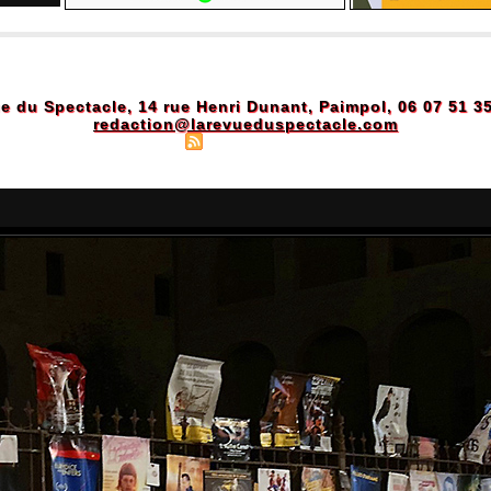
e du Spectacle, 14 rue Henri Dunant, Paimpol, 06 07 51 3
redaction@larevueduspectacle.com
Plan du site
|
Syndication
|
Powered by WM