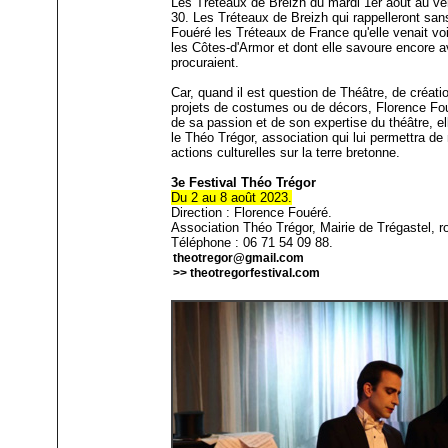
Les Tréteaux de Breizh du mardi 1er août au ve
30. Les Tréteaux de Breizh qui rappelleront san
Fouéré les Tréteaux de France qu'elle venait voi
les Côtes-d'Armor et dont elle savoure encore avec
procuraient.
Car, quand il est question de Théâtre, de créat
projets de costumes ou de décors, Florence Foué
de sa passion et de son expertise du théâtre, e
le Théo Trégor, association qui lui permettra de
actions culturelles sur la terre bretonne.
3e Festival Théo Trégor
Du 2 au 8 août 2023.
Direction : Florence Fouéré.
Association Théo Trégor, Mairie de Trégastel, r
Téléphone : 06 71 54 09 88.
theotregor@gmail.com
>> theotregorfestival.com