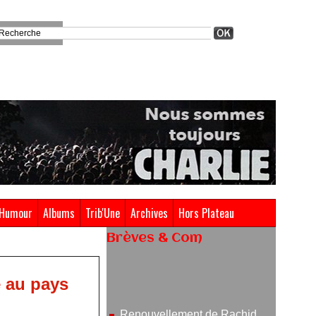
Humour
Albums
Trib'Une
Archives
Hors Plateau
Brèves & Com
Renouvellement de Rachid
Ouramdane à la tête de Chaillot-
e au pays
Théâtre national de la danse
05/08/2026