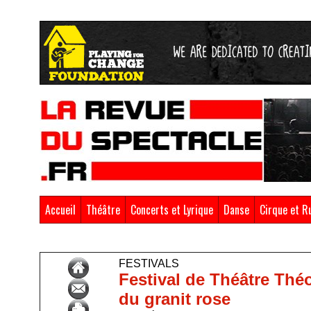
Accueil
Théâtre
Concerts et Lyrique
Danse
Cirque et R
Accueil
>
Festivals
FESTIVALS
Festival de Théâtre Théo
du granit rose