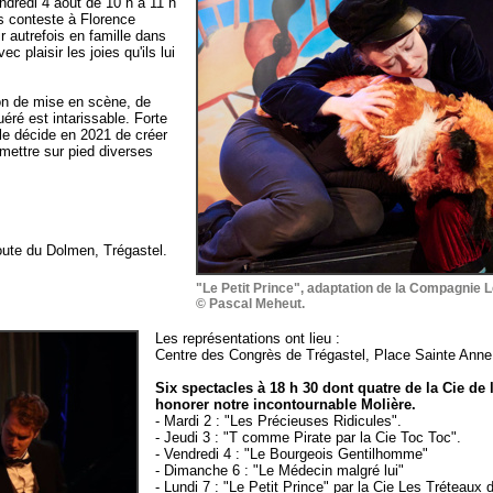
ndredi 4 août de 10 h à 11 h
s conteste à Florence
r autrefois en famille dans
 plaisir les joies qu'ils lui
ion de mise en scène, de
ré est intarissable. Forte
lle décide en 2021 de créer
 mettre sur pied diverses
oute du Dolmen, Trégastel.
"Le Petit Prince", adaptation de la Compagnie L
© Pascal Meheut.
Les représentations ont lieu :
Centre des Congrès de Trégastel, Place Sainte Anne,
Six spectacles à 18 h 30 dont quatre de la Cie de 
honorer notre incontournable Molière.
- Mardi 2 : "Les Précieuses Ridicules".
- Jeudi 3 : "T comme Pirate par la Cie Toc Toc".
- Vendredi 4 : "Le Bourgeois Gentilhomme"
- Dimanche 6 : "Le Médecin malgré lui"
- Lundi 7 : "Le Petit Prince" par la Cie Les Tréteaux 