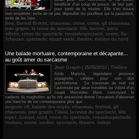
bénéficie d’un coup de pouce, de leur part,
pour sortir de la misère. Elle s’en trouve
bien empêtrée, tente de ne pas dépouiller les pouilleux qui la parasitent,
tente de les faire...
âme
,
Bertolt Brecht
,
chauveau
,
chine
,
conte
,
gil chauveau
,
jean grapin
,
la revue du spectacle
,
lille
,
louinet
,
paris
villette
,
revue du spectacle
,
revueduspectacle
,
scene
,
Se-
Tchouan
,
spectacle
,
stuart seide
,
theatre
,
théâtre du nord
Une balade mortuaire, contemporaine et décapante...
au goût amer du sarcasme
Jean Grapin | 25/05/2012
|
Théâtre
Aride Mancha, légendaire province
espagnole, célèbre pour son don
quichottisme... Sa traversée de nuit via
l’autoroute par deux minables au volant d’un
coupé Mercedes blanc convoyant le
cadavre du maghrébin qu’ils ont assassiné donne l’occasion d’observer
une tranche de vie contemporaine plus que...
avignon off
,
balade des noyés
,
chauveau
,
festival
,
gil
chauveau
,
jean grapin
,
l'idéal
,
la revue du spectacle
,
lille
,
lopez
,
louinet
,
nord
,
revue du spectacle
,
revueduspectacle
,
roubaix
,
scene
,
soulier
,
spectacle
,
theatre
,
vallejo