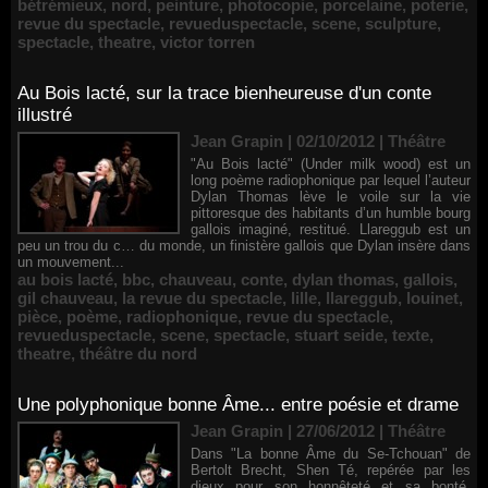
bétrémieux
,
nord
,
peinture
,
photocopie
,
porcelaine
,
poterie
,
revue du spectacle
,
revueduspectacle
,
scene
,
sculpture
,
spectacle
,
theatre
,
victor torren
Au Bois lacté, sur la trace bienheureuse d'un conte
illustré
Jean Grapin | 02/10/2012
|
Théâtre
"Au Bois lacté" (Under milk wood) est un
long poème radiophonique par lequel l’auteur
Dylan Thomas lève le voile sur la vie
pittoresque des habitants d’un humble bourg
gallois imaginé, restitué. Llareggub est un
peu un trou du c… du monde, un finistère gallois que Dylan insère dans
un mouvement...
au bois lacté
,
bbc
,
chauveau
,
conte
,
dylan thomas
,
gallois
,
gil chauveau
,
la revue du spectacle
,
lille
,
llareggub
,
louinet
,
pièce
,
poème
,
radiophonique
,
revue du spectacle
,
revueduspectacle
,
scene
,
spectacle
,
stuart seide
,
texte
,
theatre
,
théâtre du nord
Une polyphonique bonne Âme... entre poésie et drame
Jean Grapin | 27/06/2012
|
Théâtre
Dans "La bonne Âme du Se-Tchouan" de
Bertolt Brecht, Shen Té, repérée par les
dieux pour son honnêteté et sa bonté,