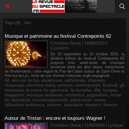
Tags (6) : lille
Musique et patrimoine au festival Contrepoints 62
Christine Ducq | 19/09/2015
|
Concerts
Du 19 septembre au 10 octobre 2015, la
dixième édition du festival Contrepoints 62
propose trois week-ends de musique
ancienne dans les plus beaux monuments
de l'Audomarois, cette région du Pas-de-Calais autour de Saint-Omer et
Aire-sur-la-Lys, riche de son histoire métissée anglo-espagnole....
62
,
aire-syr-la-lys
,
carabosse
,
cathédrale
,
chanson
,
chauveau
,
christine ducq
,
concert
,
contrepoints
,
festival
,
gil
chauveau
,
la revue du spectacle
,
la tempête
,
lille
,
lyrique
,
magazine
,
musique ancienne
,
orchestre
,
pygmalion
,
revue
du spectacle
,
revueduspectacle
,
saint-omer
,
scene
,
sébastien mahieuxe
,
somme
,
spectacle
,
tempest
,
theatre
Autour de Tristan : encore et toujours Wagner !
Christine Ducq | 11/02/2014
|
Lyrique