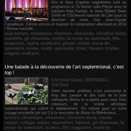
Airs et duos d’opéras wagnériens sont au
programme le 15 février salle Pleyel avec la
soprano Anja Kampe, le ténor Robert Dean
Smith et l’Orchestre national de Lille sous la
direction de notre cher Jean-Claude
Casadesus. Fêtons encore et toujours le compositeur allemand en 2014
! Bonne nouvelle...
anja kampe
,
casadesus
,
chanson
,
chauveau
,
christine ducq
,
comédie
,
gil chauveau
,
isolde
,
la revue du spectacle
,
lille
,
magazine
,
opéra
,
orchestre
,
pleyel
,
récital
,
revue du
spectacle
,
scene
,
smith
,
spectacle
,
ténor
,
theatre
,
tristan
,
wagner
,
walkyrie
Une balade à la découverte de l’art septentrional, c’est
top !
Christine Ducq | 30/07/2013
|
Trib'Une
Votre reporter préférée s’est promenée le
long des canaux et des rues de la jolie
métropole lilloise et a repéré pour vous trois
créateurs de la scène artistique
septentrionale qui valent le déplacement. En voiture pour un riche
voyage ensoleillé (eh oui !) à la rencontre de Marie-Jo Bétrémieux,...
bronze
,
céramique
,
chauveau
,
christine ducq
,
claude
raquet
,
collage
,
expos
,
exposition
,
faïence
,
gil chauveau
,
la
revue du spectacle
,
la sécu
,
lille
,
magazine
,
marie-jo