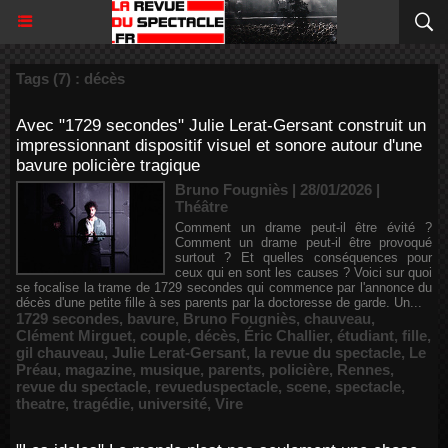
Tags (7) : décès
Avec "1729 secondes" Julie Lerat-Gersant construit un
impressionnant dispositif visuel et sonore autour d'une
bavure policière tragique
Bruno Fougniès | 28/01/2026
|
Théâtre
Comment un drame peut-il être évité ?
Comment un drame peut-il être provoqué
surtout ? Et quelles conséquences pour
ceux qui en sont les causes ? Voici sur quoi
se focalise la trame de 1729 secondes qui commence par l'annonce du
décès d'une petite fille à ses parents par la doctoresse de garde. Un...
1729 secondes
,
bavure
,
Bruno Fougniès
,
chauveau
,
Clément Mirguet
,
couple
,
décès
,
Éric Challier
,
étudiant
,
fille
,
gil chauveau
,
Julie Lerat-Gersant
,
la revue du spectacle
,
Le
Préau
,
magazine
,
musique
,
parents
,
policière
,
Rennes
,
revue du spectacle
,
revueduspectacle
,
scene
,
spectacle
,
theatre
,
tragédie
,
université
,
Vire