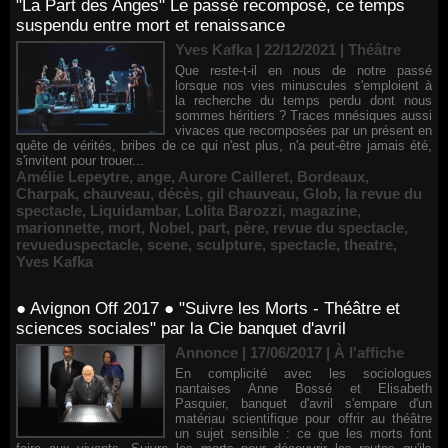
"La Part des Anges" Le passé recomposé, ce temps
suspendu entre mort et renaissance
Yves Kafka | 22/12/2021
|
Théâtre
Que reste-t-il en nous de notre passé
lorsque nos vies minuscules s'emploient à
la recherche du temps perdu dont nous
sommes héritiers ? Traces mnésiques aussi
vivaces que recomposées par un présent en
quête de vérités, bribes de ce qui n'est plus, n'a peut-être jamais été,
s'invitent pour trouer...
Amélie Lepeytre
,
ange
,
Aurore Cailleret
,
Bordeaux
,
Charpak
,
chauveau
,
décès
,
gil chauveau
,
Glob
,
la revue du
spectacle
,
Liquidambar
,
Lolita Barozzi
,
magazine
,
marionnette
,
mort
,
Nobel
,
part
,
père
,
revue du spectacle
,
revueduspectacle
,
scene
,
sculpture
,
spectacle
,
theatre
,
Yves Kafka
● Avignon Off 2017 ● "Suivre les Morts - Théâtre et
sciences sociales" par la Cie banquet d'avril
Annonce | 17/06/2017
|
À l'affiche
En complicité avec les sociologues
nantaises Anne Bossé et Elisabeth
Pasquier, banquet d'avril s'empare d'un
matériau scientifique pour offrir au théâtre
un sujet sensible : ce que les morts font