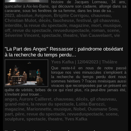
histoire de Jacques Lormeau, 34 ans,
quincailler à Aix-les-Bains, qui découvre son cadavre, allongé dans sa
caravane, sous les fenêtres de sa femme, dans les bras de sa...
2023
,
absolue
,
Avignon
,
Brigitte Corrigou
,
chauveau
,
Christian Mulot
,
décès
,
faucheuse
,
festival
,
gil chauveau
,
interdite
,
la revue du spectacle
,
magazine
,
mort
,
musique
,
off
,
revue du spectacle
,
revueduspectacle
,
roman
,
scene
,
Séverine Vincent
,
spectacle
,
theatre
,
Van Cauwelaert
,
vie
"La Part des Anges" Ressasser : palindrome obsédant
à la recherche du temps perdu…
Yves Kafka | 12/04/2023
|
Théâtre
Que reste-t-il en nous de notre passé
lorsque nos vies minuscules s'emploient à
la recherche du temps perdu dont nous
sommes héritiers ? Traces mnésiques aussi
vivaces que recomposées par un présent en
quête de vérités, bribes de ce qui n'est plus, n'a peut-être jamais été,
s'invitent pour trouer...
anges
,
Aurore Cailleret
,
chauveau
,
décès
,
gil chauveau
,
grand-mère
,
la revue du spectacle
,
Lolita Barozzi
,
magazine
,
Marionnette
,
musique
,
Nobel
,
Ousmane Sow
,
part
,
père
,
revue du spectacle
,
revueduspectacle
,
scene
,
sculpture
,
spectacle
,
theatre
,
Yves Kafka