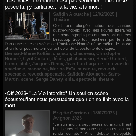
"Les idoles" Le monde n'est pas seulement une chose
posée là, j'y participe… à la vie, à la mort !
Safidin Alouache | 12/02/2025
|
Théâtre
C'est une plongée autour des années
quatre-vingt-dix avec des figures littéraires
et cinématographiques qui nous ont quittées
beaucoup trop tôt, fauchées par le sida.
Dans une mise en scène de Christophe Honoré où se mêlent le passé
et un futur post-mortem qui est celui de la postérité de chaque...
Bernard-Marie Koltès
,
chanson
,
chauveau
,
Christophe
Honoré
,
Cyril Collard
,
décès
,
gil chauveau
,
Hervé Guibert
,
homo
,
idole
,
Jacques Demy
,
Jean-Luc Lagarce
,
la revue du
spectacle
,
magazine
,
Marina Foïs
,
musique
,
revue du
spectacle
,
revueduspectacle
,
Safiddin Alouache
,
Saint-
Martin
,
scene
,
Serge Daney
,
sida
,
spectacle
,
theatre
•Off 2023• "La Vie interdite" Un seul en scène
époustouflant nous persuadant que rien ne finit avec la
mort
Brigitte Corrigou | 18/07/2023
|
Avignon 2023
"Je suis mort à sept heures du matin. Il est
huit heures et personne ne s'en est encore
rendu compte." Ainsi débute l'incroyable