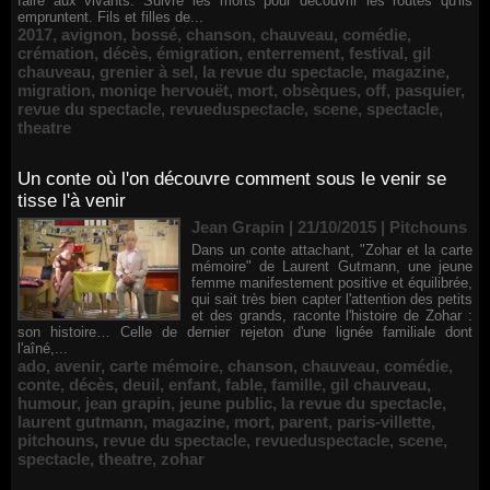
faire aux vivants. Suivre les morts pour découvrir les routes qu'ils
empruntent. Fils et filles de...
2017
,
avignon
,
bossé
,
chanson
,
chauveau
,
comédie
,
crémation
,
décès
,
émigration
,
enterrement
,
festival
,
gil
chauveau
,
grenier à sel
,
la revue du spectacle
,
magazine
,
migration
,
moniqe hervouët
,
mort
,
obsèques
,
off
,
pasquier
,
revue du spectacle
,
revueduspectacle
,
scene
,
spectacle
,
theatre
Un conte où l'on découvre comment sous le venir se
tisse l'à venir
Jean Grapin | 21/10/2015
|
Pitchouns
Dans un conte attachant, "Zohar et la carte
mémoire" de Laurent Gutmann, une jeune
femme manifestement positive et équilibrée,
qui sait très bien capter l'attention des petits
et des grands, raconte l'histoire de Zohar :
son histoire… Celle de dernier rejeton d'une lignée familiale dont
l'aîné,...
ado
,
avenir
,
carte mémoire
,
chanson
,
chauveau
,
comédie
,
conte
,
décès
,
deuil
,
enfant
,
fable
,
famille
,
gil chauveau
,
humour
,
jean grapin
,
jeune public
,
la revue du spectacle
,
laurent gutmann
,
magazine
,
mort
,
parent
,
paris-villette
,
pitchouns
,
revue du spectacle
,
revueduspectacle
,
scene
,
spectacle
,
theatre
,
zohar