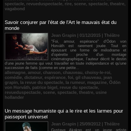
spectacle
,
revueduspectacle
,
rire
,
scene
,
spectacle
,
theatre
,
vagabond
Savoir conjurer par l'état de l'Art le mauvais état du
monde
Jean Grapin | 01/12/2015
|
Théâtre
"Foi, amour, espérance" d’Ödon von
Horváth est rarement jouée. Tout en
épousant une forme de mélodrame et
d’opérette proche d’un montage
cinématographique, l’auteur décrit le destin
d’une jeune femme qui veut travailler en toute indépendance et qu’une
succession de faits (comme en une petite...
allemagne
,
amour
,
chanson
,
chauveau
,
choisy-le-roi
,
comédie
,
dictateur
,
espérance
,
foi
,
gil chauveau
,
jean
grapin
,
la revue du spectacle
,
la rumeur
,
magazine
,
Ödön
von Horváth
,
patrice bigel
,
revue du spectacle
,
revueduspectacle
,
scene
,
spectacle
,
theatre
,
usine
hollander
Un message humaniste qui a le rire et les larmes pour
passeport universel
Jean Grapin | 25/09/2012
|
Théâtre
Gustave Akakpo est un jeune artiste