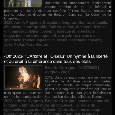
l'humanité qui autoriseraient légitimement
chaque membre de ce trio infernal à
prétendre au titre de dictateur suprême ? Yves Sauton, metteur en
scène, acteur et directeur du théâtre, réunit sur "la Cène" de la
Chapelle...
2025
,
Adolf
,
Angeline Boissière
,
Avignon
,
Benito
,
chapelle
,
chauveau
,
chorégraphie
,
Dalton
,
danse
,
dictateur
,
festival
,
gil chauveau
,
italien
,
Joseph
,
la revue du spectacle
,
magazine
,
mort
,
musique
,
off
,
purgatoire
,
revue du
spectacle
,
revueduspectacle
,
scene
,
spectacle
,
theatre
,
Yves Kafka
,
Yves Sauton
•Off 2023• "L'Arbitre et l'Oiseau" Un hymne à la liberté
et au droit à la différence dans tous ses états
Brigitte Corrigou | 04/07/2023
|
Avignon 2023
2042. Dans ce pays imaginaire au nom de
Modélus, la dictature règne en maître.
Helmut et Régula, un couple tortionnaire,
gèrent à la baguette le système politique et
n'ont qu'un but, tuer certaines personnes à leurs yeux indésirables
comme les comiques dont Stan est l'un des plus célèbres. Parce...
2023
,
arbitre
,
Avignon
,
Brigitte Corrigou
,
chauveau
,
couple
,
dictateur
,
femme
,
festival
,
gil chauveau
,
la revue du
spectacle
,
magazine
,
Malcolm Conrath
,
mime
,
musique
,
observance
,
off
,
oiseau
,
Philippe Assoulen
,
revue du