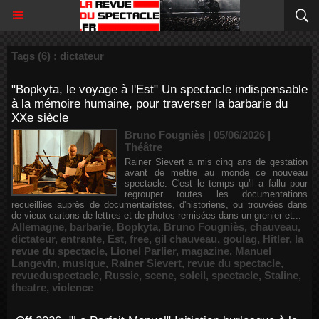
Tags (6) : dictateur
"Bopkyta, le voyage à l'Est" Un spectacle indispensable
à la mémoire humaine, pour traverser la barbarie du
XXe siècle
Bruno Fougniès | 05/06/2026
|
Théâtre
Rainer Sievert a mis cinq ans de gestation
avant de mettre au monde ce nouveau
spectacle. C'est le temps qu'il a fallu pour
regrouper toutes les documentations
recueillies auprès de documentaristes, d'historiens, ou trouvées dans
de vieux cartons de lettres et de photos remisées dans un grenier et...
Allemagne
,
barbarie
,
Bopkyta
,
Bruno Fougniès
,
chauveau
,
dictateur
,
entrante
,
Est
,
free
,
gil chauveau
,
goulag
,
Hitler
,
la
revue du spectacle
,
Lionel Parlier
,
magazine
,
Manuel
Langevin
,
musique
,
Rainer Sievert
,
revue du spectacle
,
revueduspectacle
,
Russie
,
scene
,
soleil
,
spectacle
,
Staline
,
theatre
,
violence