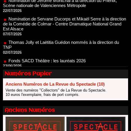
Nomination de Servane Ducorps et Mikaël Serre à la direction
de la Comédie de Colmar - Centre Dramatique National Grand
Est Alsace
07/07/2026
Thomas Jolly et Laëtitia Guédon nommés à la direction du
TNP
02/07/2026
Fonds SACD Théâtre : les lauréats 2026
23/06/2026
Dispositif ARTCENA Écrire pour le cirque, les lauréats 2026 !
20/06/2026
Numéros Papier
Le palmarès des prix SACD 2026
18/06/2026
Anciens Numéros de La Revue du Spectacle (10)
Les 10 lauréats du Fonds Grandes Formes Théâtre 2026
Vente des numéros "Collectors" de La Revue du Spectacle.
SACD
10 euros l'exemplaire, frais de port compris.
13/06/2026
Nomination de Nathalie Garraud et Olivier Saccomano à la
Anciens Numéros
direction du Théâtre de Gennevilliers - CDN
13/06/2026
Dispositif SACD Auteurs d'espaces : les lauréats 2026
18/03/2026