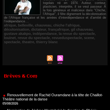
togolais né en 1974. Auteur, conteur,
plasticien, interprète, il se veut passeur. À
la fois généreux et malicieux dans "Chiche,
l’Afrique", il fête dignement la décolonisation
de l’Afrique française et les années d’interdépendance et d’amitié de
l’indépendance....
afrique
,
belleville
,
chauveau
,
chiche l'afrique
,
décolonisation
,
dictateur
,
françafrique
,
gil chauveau
,
gustave akakpo
,
indépendance
,
la revue du spectacle
,
louinet
,
revue du spectacle
,
revueduspectacle
,
scene
,
spectacle
,
theatre
,
thierry blanc
Brèves & Com
Renouvellement de Rachid Ouramdane à la tête de Chaillot-
Théâtre national de la danse
05/08/2026
Nomination de Jérôme Montchal à la direction du Phénix,
Scène nationale de Valenciennes Métropole
22/07/2026