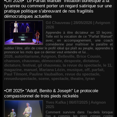
•Off 2026• "Le Parfait Manuel" Initiation burlesque à la
tyrannie ou comment porter un regard satirique sur une
pratique politique s'abreuvant de nos fragilités
démocratiques actuelles
Gil Chauveau | 28/05/2026
|
Avignon
2026
Apprendre à être dictateur en 10 leçons.
Telle est la vocation de ce "Parfait Manuel"
avec, en accompagnement, une coach
comédienne pour maîtriser le paraître et
oublier l’être, afin de créer le profil idéal qui plaît au peuple, apprendre à
prononcer les mots que ce dernier veut entendre et lui...
2026
,
autoritarisme
,
Avignon
,
Belleville
,
Brice Cousin
,
chanson
,
chauveau
,
démocratie
,
desposte
,
dictateur
,
dictature
,
festival
,
gil chauveau
,
la revue du spectacle
,
le 11
,
magazine
,
manuel
,
Mariana Lézin
,
musique
,
off
,
parfait
,
Paul Tilmont
,
Pauline Vaubaillon
,
revue du spectacle
,
revueduspectacle
,
scene
,
spectacle
,
theatre
,
tyran
•Off 2025• "Adolf, Benito & Joseph" Le protocole
compassionnel de trois pieds nickelés
Yves Kafka | 06/07/2025
|
Avignon
2025
Comment survivre dans l'au-delà lorsque
l'on a commis les pires crimes contre