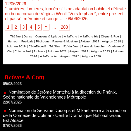
12/06/2026
"Lumières, lumières, lumières" Une adaptation habile et délicate
du beau roman de Virginia Woolf "Vers le phare", entre présent
et passé, mémoire et songe…
- 09/06/2026
1
2
3
4
5
»
...
288
Théâtre
|
Danse
|
Concerts & Lyrique
|
À l'affiche
|
À l'affiche bis
|
Cirque & Rue
|
Humour
|
Festivals
|
Pitchouns
|
Paroles & Musique
|
Avignon 2017
|
Avignon 2018
|
Avignon 2019
|
CédéDévédé
|
Trib'Une
|
RV du Jour
|
Pièce du boucher
|
Coulisses &
Cie
|
Coin de l’œil
|
Archives
|
Avignon 2021
|
Avignon 2022
|
Avignon 2023
|
Avignon
2024
|
À l'affiche ter
|
Avignon 2025
|
Avignon 2026
Renouvellement de Rachid Ouramdane à la tête de Chaillot-
Théâtre national de la danse
05/08/2026
Brèves & Com
Nomination de Jérôme Montchal à la direction du Phénix,
Scène nationale de Valenciennes Métropole
22/07/2026
Nomination de Servane Ducorps et Mikaël Serre à la direction
de la Comédie de Colmar - Centre Dramatique National Grand
Est Alsace
07/07/2026
Thomas Jolly et Laëtitia Guédon nommés à la direction du
TNP
02/07/2026