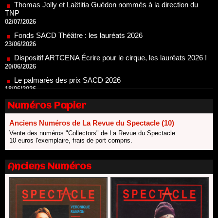
Fonds SACD Théâtre : les lauréats 2026
23/06/2026
Dispositif ARTCENA Écrire pour le cirque, les lauréats 2026 !
20/06/2026
Le palmarès des prix SACD 2026
18/06/2026
Les 10 lauréats du Fonds Grandes Formes Théâtre 2026
SACD
13/06/2026
Numéros Papier
Nomination de Nathalie Garraud et Olivier Saccomano à la
direction du Théâtre de Gennevilliers - CDN
Anciens Numéros de La Revue du Spectacle (10)
13/06/2026
Vente des numéros "Collectors" de La Revue du Spectacle.
Dispositif SACD Auteurs d'espaces : les lauréats 2026
10 euros l'exemplaire, frais de port compris.
18/03/2026
Anciens Numéros