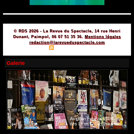
© RDS 2026 - La Revue du Spectacle, 14 rue Henri
Dunant, Paimpol, 06 07 51 35 36.
Mentions légales
redaction@larevueduspectacle.com
|
|
Plan du site
Syndication
Powered by WM
Galerie
Avignon Festival 2024 - rue
des Lices © Gil Chauveau.