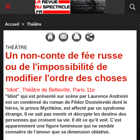
Accueil
>
Théâtre
THÉÂTRE
Un non-conte de fée russe
ou de l'impossibilité de
modifier l'ordre des choses
"Idiot", Théâtre de Belleville, Paris 11e
"Idiot" qui est présenté sur scène par Laurence Andreini
est un condensé du roman de Fédor Dostoïevski dont le
héros, le prince Mychkine, est affecté par un syndrome
étrange. Il ne sait pas mentir et décrypte les destins des
personnes qui croisent sa vie. Il dit ce qu’il voit. C’est
apparemment une figure lumineuse qui ne semble
connaitre de l’amour que sa dimension oblative.