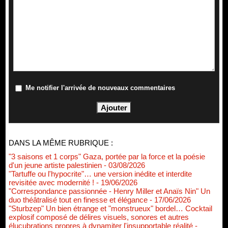
Me notifier l'arrivée de nouveaux commentaires
DANS LA MÊME RUBRIQUE :
"3 saisons et 1 corps" Gaza, portée par la force et la poésie
d'un jeune artiste palestinien
- 03/08/2026
"Tartuffe ou l'hypocrite"… une version inédite et interdite
revisitée avec modernité !
- 19/06/2026
"Correspondance passionnée - Henry Miller et Anaïs Nin" Un
duo théâtralisé tout en finesse et élégance
- 17/06/2026
"Sturbzep" Un bien étrange et "monstrueux" bordel… Cocktail
explosif composé de délires visuels, sonores et autres
élucubrations propres à dynamiter l'insupportable réalité
-