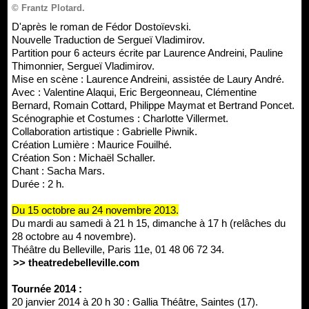
© Frantz Plotard.
D'après le roman de Fédor Dostoïevski.
Nouvelle Traduction de Sergueï Vladimirov.
Partition pour 6 acteurs écrite par Laurence Andreini, Pauline
Thimonnier, Sergueï Vladimirov.
Mise en scène : Laurence Andreini, assistée de Laury André.
Avec : Valentine Alaqui, Eric Bergeonneau, Clémentine
Bernard, Romain Cottard, Philippe Maymat et Bertrand Poncet.
Scénographie et Costumes : Charlotte Villermet.
Collaboration artistique : Gabrielle Piwnik.
Création Lumière : Maurice Fouilhé.
Création Son : Michaël Schaller.
Chant : Sacha Mars.
Durée : 2 h.
Du 15 octobre au 24 novembre 2013.
Du mardi au samedi à 21 h 15, dimanche à 17 h (relâches du
28 octobre au 4 novembre).
Théâtre du Belleville, Paris 11e, 01 48 06 72 34.
>> theatredebelleville.com
Tournée 2014 :
20 janvier 2014 à 20 h 30 : Gallia Théâtre, Saintes (17).