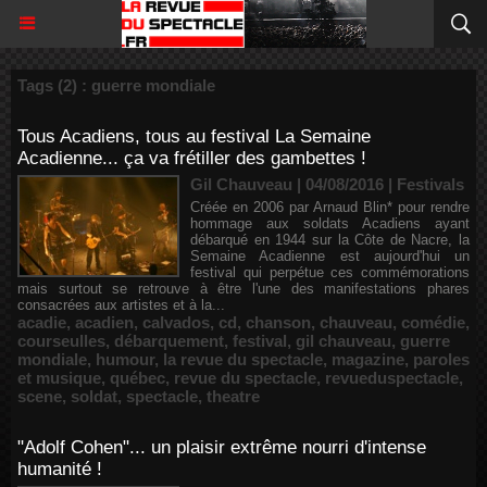
Tags (2) : guerre mondiale
Tous Acadiens, tous au festival La Semaine
Acadienne... ça va frétiller des gambettes !
Gil Chauveau | 04/08/2016
|
Festivals
Créée en 2006 par Arnaud Blin* pour rendre
hommage aux soldats Acadiens ayant
débarqué en 1944 sur la Côte de Nacre, la
Semaine Acadienne est aujourd'hui un
festival qui perpétue ces commémorations
mais surtout se retrouve à être l'une des manifestations phares
consacrées aux artistes et à la...
acadie
,
acadien
,
calvados
,
cd
,
chanson
,
chauveau
,
comédie
,
courseulles
,
débarquement
,
festival
,
gil chauveau
,
guerre
mondiale
,
humour
,
la revue du spectacle
,
magazine
,
paroles
et musique
,
québec
,
revue du spectacle
,
revueduspectacle
,
scene
,
soldat
,
spectacle
,
theatre
"Adolf Cohen"... un plaisir extrême nourri d'intense
humanité !