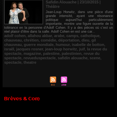
Safidin Alouache | 23/10/2015
|
Théâtre
Jean-Loup Horwitz, dans une pièce d'une
grande intensité, ayant une résonance
politique aujourd’hui particulièrement
importante, montre une figure ouverte de la
tolérance en la personne d’Adolf Cohen. Il y a des pièces où c’est un
réel plaisir d’être dans la salle. Adolf Cohen en est une car...
adolf cohen
,
allahou akbar
,
arabe
,
camps
,
catholique
,
chauveau
,
chrétien
,
comédie
,
déportation
,
dieu
,
gil
chauveau
,
guerre mondiale
,
humour
,
isabelle de botton
,
israël
,
jacques rosner
,
jean-loup horwitz
,
juif
,
la revue du
spectacle
,
magazine
,
palestine
,
palestinien
,
revue du
spectacle
,
revueduspectacle
,
safidin alouache
,
scene
,
spectacle
,
theatre
Brèves & Com
Renouvellement de Rachid Ouramdane à la tête de Chaillot-
Théâtre national de la danse