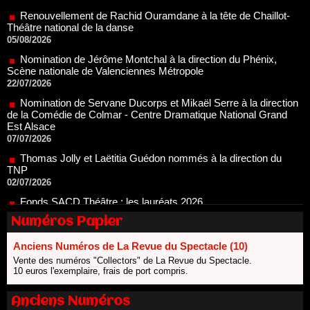
05/08/2026
Nomination de Jérôme Montchal à la direction du Phénix,
Scène nationale de Valenciennes Métropole
22/07/2026
Nomination de Servane Ducorps et Mikaël Serre à la direction
de la Comédie de Colmar - Centre Dramatique National Grand
Est Alsace
07/07/2026
Thomas Jolly et Laëtitia Guédon nommés à la direction du
TNP
02/07/2026
Fonds SACD Théâtre : les lauréats 2026
23/06/2026
Dispositif ARTCENA Écrire pour le cirque, les lauréats 2026 !
20/06/2026
Numéros Papier
Le palmarès des prix SACD 2026
Anciens Numéros de La Revue du Spectacle (10)
18/06/2026
Vente des numéros "Collectors" de La Revue du Spectacle.
Les 10 lauréats du Fonds Grandes Formes Théâtre 2026
10 euros l'exemplaire, frais de port compris.
SACD
13/06/2026
Anciens Numéros