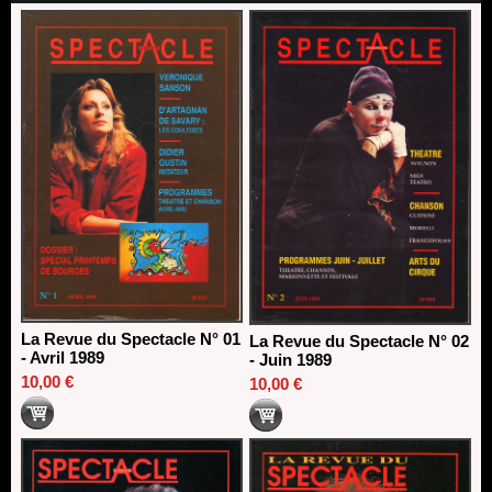
Nomination de Nathalie Garraud et Olivier Saccomano à la
direction du Théâtre de Gennevilliers - CDN
13/06/2026
Dispositif SACD Auteurs d'espaces : les lauréats 2026
18/03/2026
La Revue du Spectacle N° 01
La Revue du Spectacle N° 02
- Avril 1989
- Juin 1989
10,00 €
10,00 €